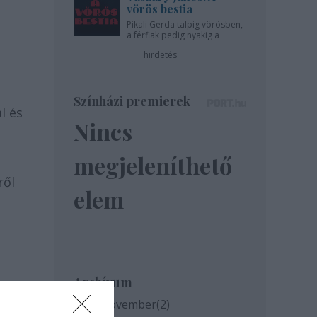
vörös bestia
Pikali Gerda talpig vörösben,
a férfiak pedig nyakig a
pácban - az Újszínházban!
hirdetés
Színházi premierek
l és
Nincs
megjeleníthető
ről
elem
Archívum
2020 november
(
2
)