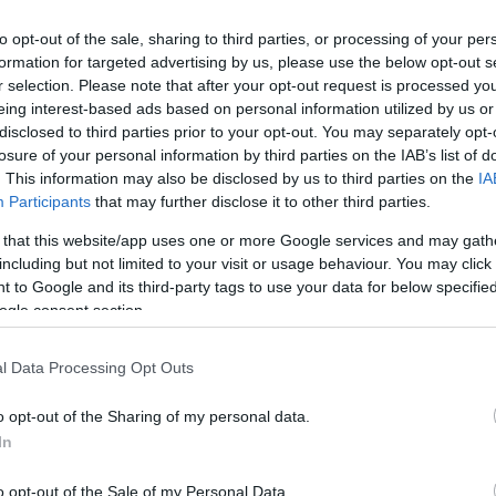
őjéről
Szögi Csaba
, a Közép-Európa Táncszínház
mondta, hogy a civil szervezetek támogatásának múlt
to opt-out of the sale, sharing to third parties, or processing of your per
formation for targeted advertising by us, please use the below opt-out s
olgozókat, hogy
létrehozzák a Bethlen Téri Színház
r selection. Please note that after your opt-out request is processed y
 sürgető volt, hogy a helyet 1988 óta a kulturális t
eing interest-based ads based on personal information utilized by us or
t megszűnt 2011. december 31-én. 2012-től az újonna
disclosed to third parties prior to your opt-out. You may separately opt-
sítményt, ami azt a változást is magával hozza, hogy 
losure of your personal information by third parties on the IAB’s list of
. This information may also be disclosed by us to third parties on the
IA
profilját.
Participants
that may further disclose it to other third parties.
is szoros együttműködésben marad a
Közép-Európa
 that this website/app uses one or more Google services and may gath
színházként
fog működni. A nyitottság nem csak a fi
including but not limited to your visit or usage behaviour. You may click 
 to Google and its third-party tags to use your data for below specifi
l majd meg, hanem abban is, hogy a színház az előa
ogle consent section.
társulatokat, mindemellett hétvégi családi
, fesztiválokkal, illetve nyári intenzív tánc- és
l Data Processing Opt Outs
lődőket. A színház vezetése a fentieken kívül
űvészeti iskoláival, folytatja a középiskolásokat
o opt-out of the Sharing of my personal data.
amint egy – művészeti és kulturális kikapcsolódást
In
is tervezi.
o opt-out of the Sale of my Personal Data.