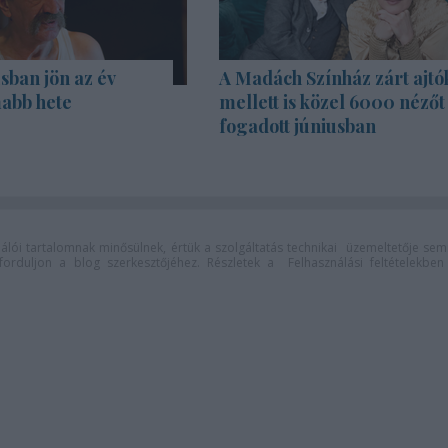
sban jön az év
A Madách Színház zárt ajtó
abb hete
mellett is közel 6000 nézőt
fogadott júniusban
lói tartalomnak minősülnek, értük a
szolgáltatás technikai
üzemeltetője sem
n forduljon a blog szerkesztőjéhez. Részletek a
Felhasználási feltételekben