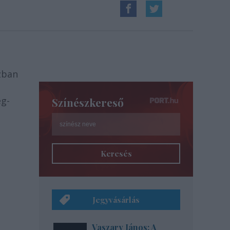
zban
ég-
Színészkereső
Keresés
Jegyvásárlás
Vaszary János: A