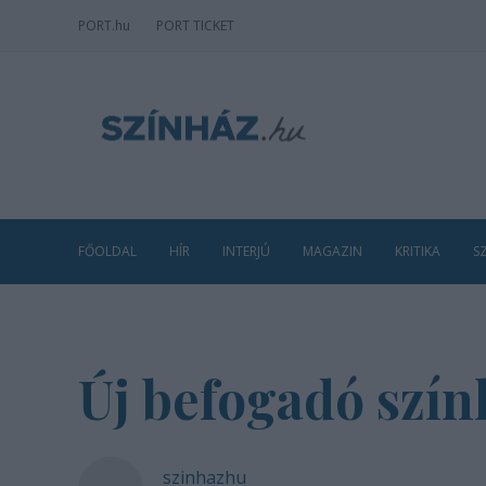
PORT
.hu
PORT TICKET
FŐOLDAL
HÍR
INTERJÚ
MAGAZIN
KRITIKA
S
Új befogadó szín
szinhazhu