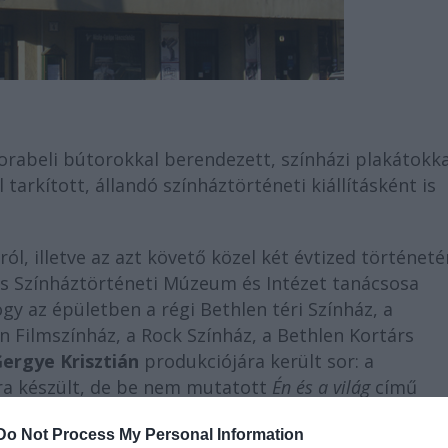
korabeli bútorokkal berendezett, színházi plakátokka
tarkított, állandó színháztörténeti kiállításként is
ról, illetve az azt követő közel két évtized történeté
s Színháztörténeti Múzeum és Intézet tanácsosa
gy az épületben a régi Bethlen téri Színház, a
n Filmszínház, a Rock Színház, a Bethlen Kortárs
ergye Krisztián
produkciójára került sor: a
a készült, de be nem mutatott
Én és a világ
című
odrámához)
ihlette.
Do Not Process My Personal Information