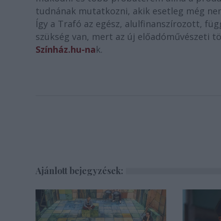
tudnának mutatkozni, akik esetleg még nem
Így a Trafó az egész, alulfinanszírozott, fü
szükség van, mert az új előadóművészeti tör
Színház.hu-na
k.
Ajánlott bejegyzések: