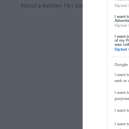
Készül a Bethlen Téri Színház honlapja, am
Opted 
I want 
Advertis
Opted 
I want t
of my P
was col
Opted 
Google 
I want t
web or d
I want t
purpose
I want 
I want t