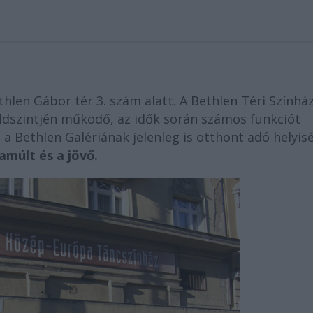
hlen Gábor tér 3. szám alatt. A Bethlen Téri Színhá
földszintjén működő, az idők során számos funkciót
a Bethlen Galériának jelenleg is otthont adó helyis
a
múlt és a jövő.