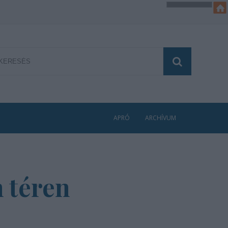
APRÓ
ARCHÍVUM
n téren