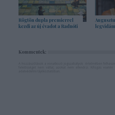
Rögtön dupla premierrel
Augusztu
kezdi az új évadot a Radnóti
legvidám
Kommentek:
A hozzászólások a
vonatkozó jogszabályok
értelmében felhaszná
felelősséget nem vállal, azokat nem ellenőrzi. Kifogás eseté
adatvédelmi tájékoztatóban
.