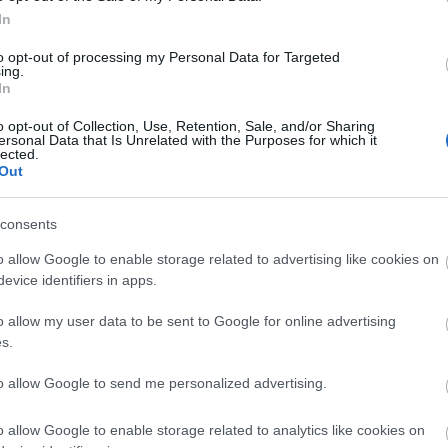
ely a
www.bethlenszinhaz.hu
címen lesz elérhető.
In
to opt-out of processing my Personal Data for Targeted
ing.
In
o opt-out of Collection, Use, Retention, Sale, and/or Sharing
ersonal Data that Is Unrelated with the Purposes for which it
lected.
Out
consents
o allow Google to enable storage related to advertising like cookies on
evice identifiers in apps.
o allow my user data to be sent to Google for online advertising
s.
to allow Google to send me personalized advertising.
o allow Google to enable storage related to analytics like cookies on