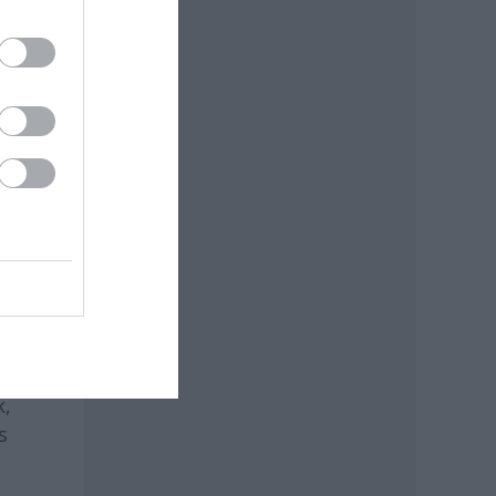
int:
 meg
en
a
k el
ban
k,
s