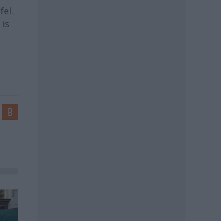
fel.
 is