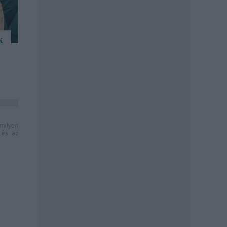
k
milyen
és az