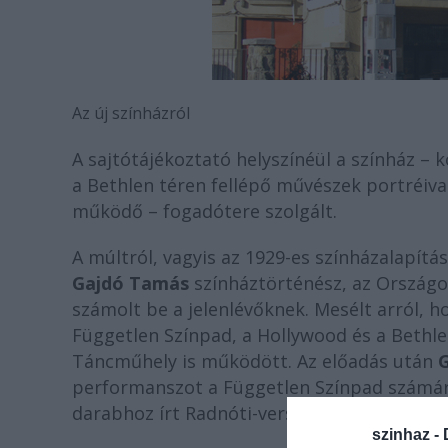
Az új színházról
A sajtótájékoztató helyszínéül a színház – 
a Bethlen téren fellépő művészek portréival 
működő – fogadótere szolgált.
A múltról, vagyis az 1929-es színházalapítás
Gajdó Tamás
színháztörténész, az Országo
számolt be a jelenlévőknek. Mesélt arról, ho
Független Színpad, a Hollywood és a Bethle
Táncműhely is működött. Az előadás után
G
performanszot a Független Színpad számár
darabhoz írt Radnóti-vers
(Előhang egy mon
szinhaz -