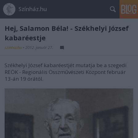
Színház.hu
Hej, Salamon Béla! - Székhelyi József
kabaréestje
szinhazhu
•
2012. január 27.
Székhelyi József kabaréestjét mutatja be a szegedi
REÖK - Regionális Összművészeti Központ február
13-án 19 órától.