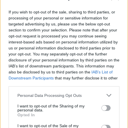
meghallják, hogy róla készült egy színdarab. A
legkézenfekvőbb válasz, hogy nemrég ünnepeltük
If you wish to opt-out of the sale, sharing to third parties, or
születésének 125. évfordulóját. A másik, hogy a
processing of your personal or sensitive information for
magyar kabaré - pontosabban a kabaré műfaját
targeted advertising by us, please use the below opt-out
megteremtő színészek - egyik legnagyobb alakja
section to confirm your selection. Please note that after your
volt, mégis méltatlanul keveset beszélünk róla. A
opt-out request is processed you may continue seeing
harmadik ok, s talán ez a legfontosabb, hogy életén
interest-based ads based on personal information utilized by
keresztül egy olyan korszakot tudunk bemutatni,
us or personal information disclosed to third parties prior to
amelyben a kisember, a pesti kisember hosszú
your opt-out. You may separately opt-out of the further
évtizedeken keresztül derült a másik pestin, aki
disclosure of your personal information by third parties on the
sohasem változott, csak a kor változott meg
IAB’s list of downstream participants. This information may
körülötte, többször is.
also be disclosed by us to third parties on the
IAB’s List of
Downstream Participants
that may further disclose it to other
Egyetlen arca volt és álarcok helyett is ezt öltötte fel
third parties.
estéről, estére, ez ő maga volt, aki nagy
adományozóként jókedvre derített olyan korban is -
Please note that this website/app uses one or more Google
Personal Data Processing Opt Outs
services and may gather and store information including but
amikor lehetett -, amelyekben nem éppen a derű volt
not limited to your visit or usage behaviour. You may click to
I want to opt-out of the Sharing of my
a meghatározó hangulat.
personal data.
grant or deny consent to Google and its third-party tags to
Azt mondta: „egyszerű embereket szeretek játszani,
Opted In
use your data for below specified purposes in below Google
akiket az élet furcsa helyzetekbe sodor. Mert a
consent section.
születés és a halál között nemcsak tragédiák
I want to opt-out of the Sale of my