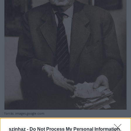
forrás: images.google.com
Miért
Salamon Béla
? – kérdik sokan, mikor
szinhaz -
Do Not Process My Personal Information