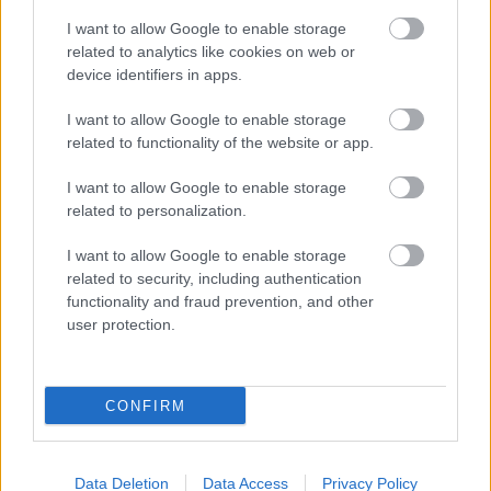
I want to allow Google to enable storage
related to analytics like cookies on web or
device identifiers in apps.
I want to allow Google to enable storage
related to functionality of the website or app.
I want to allow Google to enable storage
related to personalization.
forrás: REÖK
I want to allow Google to enable storage
Szereposztás:
related to security, including authentication
Salamon Béla:
Székhelyi József
functionality and fraud prevention, and other
Színpadra alkalmazta:
Murányi Péter
user protection.
Rendező: Székhelyi József
Időtartam: 60 perc, szünet nélkül.
Jegyek elővételben a Fesztivál Jegyirodában (Szeged,
CONFIRM
Tisza L. krt. 56.) 1500 Ft-os áron kaphatók, a
helyszínen az előadás napján 2000 Ft-ba kerülnek.
Data Deletion
Data Access
Privacy Policy