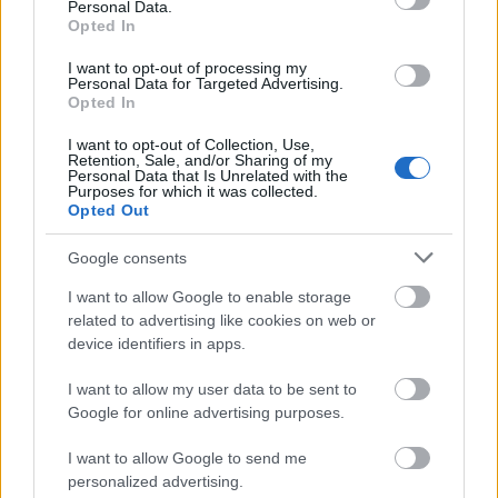
Personal Data.
történnek az egyszerű emberekkel, hanem furcsa és
Opted In
bizarr esetek is.” Ezekre most nem térek ki. Tudta,
hogy ha egyszer kinyitja a száját, ha egyszer elkezd
I want to opt-out of processing my
Personal Data for Targeted Advertising.
beszélni, akkor oda figyelnek rá. Úgy gondolom,
Opted In
hogy életének napjainkban is számos tanulsága van,
amely Székhelyi József ragyogó alakításában még
I want to opt-out of Collection, Use,
Retention, Sale, and/or Sharing of my
erősebb. Ezért Salamon Béla." (Murányi Péter)
Personal Data that Is Unrelated with the
Purposes for which it was collected.
Opted Out
Google consents
I want to allow Google to enable storage
related to advertising like cookies on web or
device identifiers in apps.
I want to allow my user data to be sent to
Google for online advertising purposes.
I want to allow Google to send me
personalized advertising.