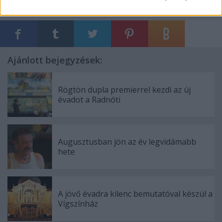
Ajánlott bejegyzések:
Rögtön dupla premierrel kezdi az új
évadot a Radnóti
Augusztusban jön az év legvidámabb
hete
A jövő évadra kilenc bemutatóval készül a
Vígszínház