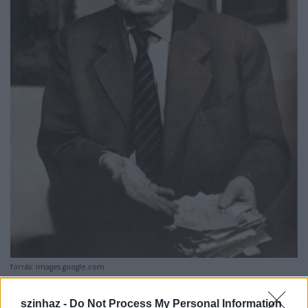
forrás: images.google.com
Miért
Salamon Béla
? – kérdik sokan, mikor
szinhaz -
Do Not Process My Personal Information