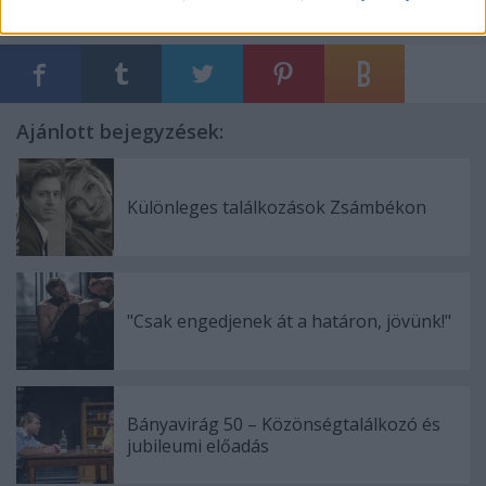
Ajánlott bejegyzések:
Különleges találkozások Zsámbékon
"Csak engedjenek át a határon, jövünk!"
Bányavirág 50 – Közönségtalálkozó és
jubileumi előadás