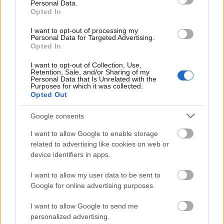
Personal Data.
történnek az egyszerű emberekkel, hanem furcsa és
Opted In
bizarr esetek is.” Ezekre most nem térek ki. Tudta,
hogy ha egyszer kinyitja a száját, ha egyszer elkezd
I want to opt-out of processing my
Personal Data for Targeted Advertising.
beszélni, akkor oda figyelnek rá. Úgy gondolom,
Opted In
hogy életének napjainkban is számos tanulsága van,
amely Székhelyi József ragyogó alakításában még
I want to opt-out of Collection, Use,
Retention, Sale, and/or Sharing of my
erősebb. Ezért Salamon Béla." (Murányi Péter)
Personal Data that Is Unrelated with the
Purposes for which it was collected.
Opted Out
Google consents
I want to allow Google to enable storage
related to advertising like cookies on web or
device identifiers in apps.
I want to allow my user data to be sent to
Google for online advertising purposes.
I want to allow Google to send me
personalized advertising.