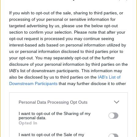
meghallják, hogy róla készült egy színdarab. A
legkézenfekvőbb válasz, hogy nemrég ünnepeltük
If you wish to opt-out of the sale, sharing to third parties, or
születésének 125. évfordulóját. A másik, hogy a
processing of your personal or sensitive information for
magyar kabaré - pontosabban a kabaré műfaját
targeted advertising by us, please use the below opt-out
megteremtő színészek - egyik legnagyobb alakja
section to confirm your selection. Please note that after your
volt, mégis méltatlanul keveset beszélünk róla. A
opt-out request is processed you may continue seeing
harmadik ok, s talán ez a legfontosabb, hogy életén
interest-based ads based on personal information utilized by
keresztül egy olyan korszakot tudunk bemutatni,
us or personal information disclosed to third parties prior to
amelyben a kisember, a pesti kisember hosszú
your opt-out. You may separately opt-out of the further
évtizedeken keresztül derült a másik pestin, aki
disclosure of your personal information by third parties on the
sohasem változott, csak a kor változott meg
IAB’s list of downstream participants. This information may
körülötte, többször is.
also be disclosed by us to third parties on the
IAB’s List of
Downstream Participants
that may further disclose it to other
Egyetlen arca volt és álarcok helyett is ezt öltötte fel
third parties.
estéről, estére, ez ő maga volt, aki nagy
adományozóként jókedvre derített olyan korban is -
Please note that this website/app uses one or more Google
Personal Data Processing Opt Outs
services and may gather and store information including but
amikor lehetett -, amelyekben nem éppen a derű volt
not limited to your visit or usage behaviour. You may click to
I want to opt-out of the Sharing of my
a meghatározó hangulat.
personal data.
grant or deny consent to Google and its third-party tags to
Azt mondta: „egyszerű embereket szeretek játszani,
Opted In
use your data for below specified purposes in below Google
akiket az élet furcsa helyzetekbe sodor. Mert a
consent section.
születés és a halál között nemcsak tragédiák
I want to opt-out of the Sale of my