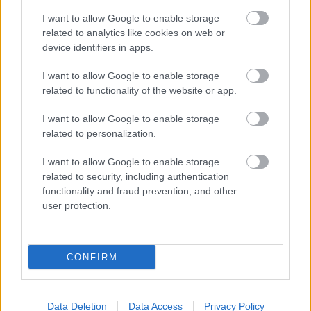
I want to allow Google to enable storage
related to analytics like cookies on web or
device identifiers in apps.
I want to allow Google to enable storage
related to functionality of the website or app.
I want to allow Google to enable storage
related to personalization.
forrás: REÖK
I want to allow Google to enable storage
Szereposztás:
related to security, including authentication
Salamon Béla:
Székhelyi József
functionality and fraud prevention, and other
Színpadra alkalmazta:
Murányi Péter
user protection.
Rendező: Székhelyi József
Időtartam: 60 perc, szünet nélkül.
Jegyek elővételben a Fesztivál Jegyirodában (Szeged,
CONFIRM
Tisza L. krt. 56.) 1500 Ft-os áron kaphatók, a
helyszínen az előadás napján 2000 Ft-ba kerülnek.
Data Deletion
Data Access
Privacy Policy