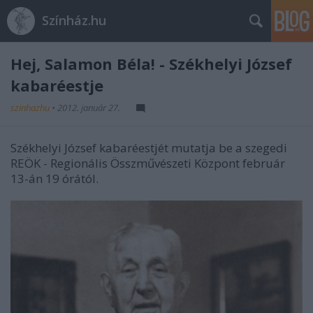
Színház.hu
Hej, Salamon Béla! - Székhelyi József
kabaréestje
szinhazhu
•
2012. január 27.
Székhelyi József kabaréestjét mutatja be a szegedi
REÖK - Regionális Összművészeti Központ február
13-án 19 órától.