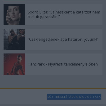
Sodró Eliza: "Színészként a katarzist nem
tudjuk garantálni"
"Csak engedjenek át a határon, jövünk!"
TáncPark - Nyáresti táncélmény élőben
SÜTI BEÁLLÍTÁSOK MÓDOSÍTÁSA