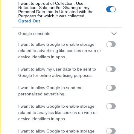
előadása 100% improvizáció. Nincs megírt szöveg,
I want to opt-out of Collection, Use,
Retention, Sale, and/or Sharing of my
nincsenek előre kidolgozott poénok, nincsenek
Personal Data that Is Unrelated with the
beépített nézők. Minden jelenet a közönség előtt, a
Purposes for which it was collected.
Opted Out
nézők ötletei alapján születik. Rövid, pörgős
jelenetek, tele fordulatokkal és váratlan
Google consents
megoldásokkal Ahogy ajánlójukban írják: „Elég, ha
mondasz egy műfajt, egy helyszínt vagy egy
I want to allow Google to enable storage
foglalkozást, és máris a színpadon látod viszont.”
related to advertising like cookies on web or
Az irodalomban és az improvizációban egyaránt
device identifiers in apps.
tevékenykedő Momentán egy ideje dolgozik a két
műfaj kombinálásán. A
Millenáris
és a
Margó Feszt
I want to allow my user data to be sent to
közös kulturális programsorozatában, a
Google for online advertising purposes.
Befogadó
ban több alkalommal is játszottak már
irodalmi szövegekre: volt impróestjük erotika, foci és
I want to allow Google to send me
personalized advertising.
rockzene témában. A 9.
Litera
előszilveszteren pedig
Grendel Lajos, Kemény István, Láng Zsolt,
I want to allow Google to enable storage
Németh Gábor
és
Takács Zsuzsa
írásaira
related to analytics like cookies on web or
improvizáltak a
Trafó
színpadán.
device identifiers in apps.
február 17. 19.00 Momentán Plusz Parti Nagy
I want to allow Google to enable storage
Lajos