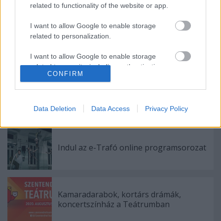
related to functionality of the website or app.
Helyszín: IMPRÓ - kreatív töltőállomás | 1066
Bp., Ó utca 4.
I want to allow Google to enable storage
www.momentantarsulat.hu
related to personalization.
I want to allow Google to enable storage
related to security, including authentication
CONFIRM
functionality and fraud prevention, and other
user protection.
Data Deletion
Data Access
Privacy Policy
Ajánlott bejegyzések:
Indul az e-Trafó online programsorozat
Kamaradarabok, kortárs drámák,
koncertszínház a Teátrumban