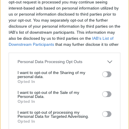
opt-out request is processed you may continue seeing
interest-based ads based on personal information utilized by
us or personal information disclosed to third parties prior to
your opt-out. You may separately opt-out of the further
disclosure of your personal information by third parties on the
IAB’s list of downstream participants. This information may
Parti Nagy Lajos (forrás: origo.hu)
also be disclosed by us to third parties on the
IAB’s List of
Downstream Participants
that may further disclose it to other
Parti Nagy Lajos
visszatérő vendége a Momentán
third parties.
12. éve futó irodalmi felolvasóestjének. A
Kex és Tea
Please note that this website/app uses one or more Google
célja a kortárs magyar írók, költők és szövegeik
Personal Data Processing Opt Outs
services and may gather and store information including but
megismertetése és megszerettetése a közönséggel. A
not limited to your visit or usage behaviour. You may click to
I want to opt-out of the Sharing of my
szórakoztatás, a kedvcsinálás és az előítéletek
personal data.
grant or deny consent to Google and its third-party tags to
eloszlatása: hogy kiderüljön, ezek a szövegek nem
Opted In
use your data for below specified purposes in below Google
lilák,játékosak, nekünk és rólunk szólnak. Egyszóval
consent section.
I want to opt-out of the Sale of my
tökéletesen „fogyaszthatók”. Ezúttal a szövegek nem
Personal Data.
csak elhangzanak, de önálló életre is kelnek: a
Opted In
Momentán az író nemrég megjelent, Az étkezés
ártalmasságáról című könyvének részleteire
I want to opt-out of processing my
Personal Data for Targeted Advertising.
improvizál.
Opted In
A RögvEst, a Momentán 2003 óta sikerrel játszott