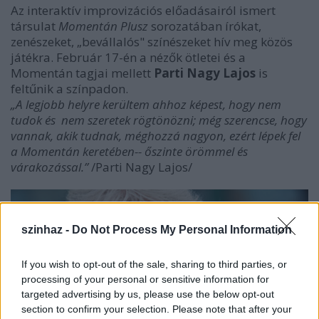
Az interaktív improvizációs előadásairól ismert
társulat
Momentán Plusz
sorozatában írókat,
zenészeket, „bevállalós" színészeket hív meg közös
játékra. Február 17-én a nézők ötletei és a
Momentán tagjai mellett
Parti Nagy Lajos
is
feltűnik a színpadon.
„A legjobb helyre kerültem ahhoz képest, hogy nem
tudok és nem szeretek rögtönözni; még szerencse, hogy
vannak, akik tudnak, méghozzá nagyon, ezért lépek fel
a Momentán keretében-- őszinte örömmel és
várakozással.”
/Parti Nagy Lajos/
szinhaz -
Do Not Process My Personal Information
If you wish to opt-out of the sale, sharing to third parties, or
processing of your personal or sensitive information for
targeted advertising by us, please use the below opt-out
section to confirm your selection. Please note that after your