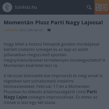
Színház.hu
Momentán Plusz Parti Nagy Lajossal
szinhazhu
•
2012. február 03.
Hogy lehet a hosszú hónapok gondos munkájával
kiérlelt irodalmi szöveget és az épp az adott
pillanatban megszülető spontán
megnyilvánulásokat termékenyen összeegyeztetni? A
Momentán kísérletet tesz rá.
A társulat kilencedik éve improvizál és még annál is
régebben tart szórakoztató irodalmi
felolvasóesteket. Február 17-én a Momentán
Pluszban Az étkezés ártalmasságáról című
Parti
Nagy Lajos
szövegre improvizálnak. És ehhez az
írónak is lesz egy-két szava.