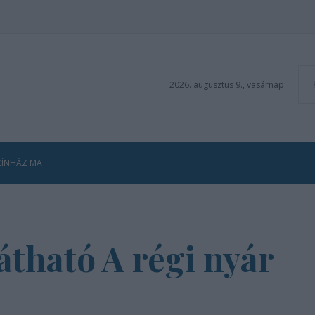
2026. augusztus 9., vasárnap
ZÍNHÁZ MA
látható A régi nyár