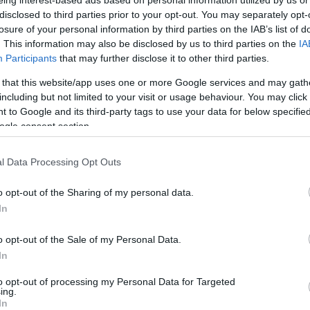
eing interest-based ads based on personal information utilized by us or
disclosed to third parties prior to your opt-out. You may separately opt-
losure of your personal information by third parties on the IAB’s list of
. This information may also be disclosed by us to third parties on the
IA
Participants
that may further disclose it to other third parties.
 that this website/app uses one or more Google services and may gath
lérni, hogy minden évadban, egyre több színházban
including but not limited to your visit or usage behaviour. You may click 
akadálymentesített (jelnyelven tolmácsolt) előadáso
 to Google and its third-party tags to use your data for below specifi
ukciók is.
ogle consent section.
zeken az alkalmakon együtt ülnek a nézőtéren, tehá
l Data Processing Opt Outs
n létre. A projekthez az elmúlt évben 15 kőszínház 
12-től pedig a tatabányai Jászai Mari Színház is belép
o opt-out of the Sharing of my personal data.
sorába.
In
o opt-out of the Sale of my Personal Data.
In
to opt-out of processing my Personal Data for Targeted
ing.
In