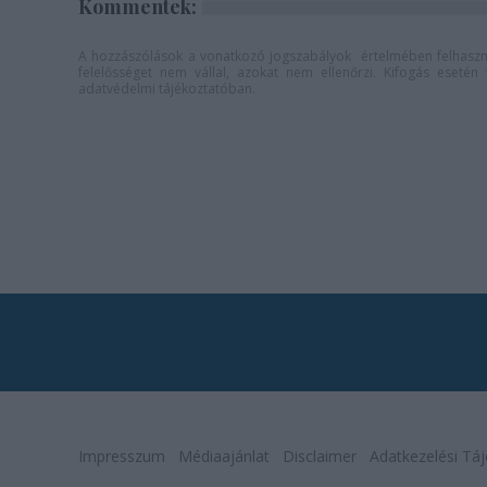
Kommentek:
A hozzászólások a
vonatkozó jogszabályok
értelmében felhaszná
felelősséget nem vállal, azokat nem ellenőrzi. Kifogás eseté
adatvédelmi tájékoztatóban
.
Impresszum
Médiaajánlat
Disclaimer
Adatkezelési Táj