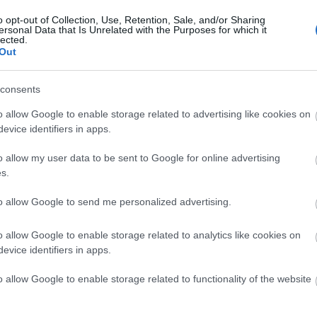
o opt-out of Collection, Use, Retention, Sale, and/or Sharing
ersonal Data that Is Unrelated with the Purposes for which it
lected.
Out
consents
o allow Google to enable storage related to advertising like cookies on
evice identifiers in apps.
jtai-Békeffy
A régi nyár
c. darabját fogják jeltolmács
o allow my user data to be sent to Google for online advertising
tel várják a siket és nagyothalló nézőket is!
s.
:
to allow Google to send me personalized advertising.
Peller Károly operettet rendez
o allow Google to enable storage related to analytics like cookies on
Forrás: Jászai Mari Sz
evice identifiers in apps.
o allow Google to enable storage related to functionality of the website