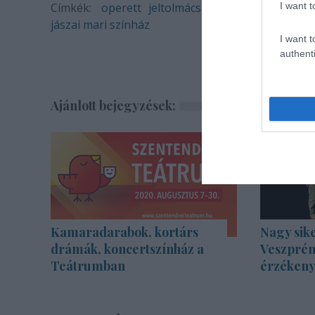
Címkék:
operett
jeltolmács
a régi nyár
I want t
jászai mari színház
I want t
authenti
Ajánlott bejegyzések:
Kamaradarabok, kortárs
Nagy sike
drámák, koncertszínház a
Veszprém
Teátrumban
érzékenyí