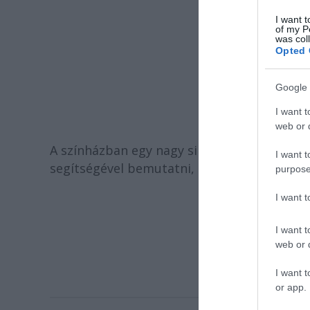
I want t
of my P
was col
Opted 
Google 
I want t
web or d
A színházban egy nagy sikerű operettet,
La
I want t
segítségével bemutatni, amire nagy szeretet
purpose
Kapcsolódó cikk
I want 
I want t
web or d
I want t
or app.