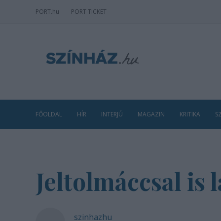
PORT
.hu
PORT TICKET
FŐOLDAL
HÍR
INTERJÚ
MAGAZIN
KRITIKA
S
Jeltolmáccsal is 
szinhazhu