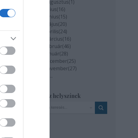
2020 augusztus
(
1
)
2020 július
(
16
)
2020 június
(
15
)
2020 május
(
20
)
2020 április
(
24
)
2020 március
(
16
)
2020 február
(
46
)
2020 január
(
28
)
2019 december
(
25
)
2019 november
(
27
)
Tovább
...
Szinház helyszínek
ínház