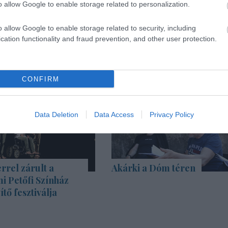
o allow Google to enable storage related to personalization.
o allow Google to enable storage related to security, including
cation functionality and fraud prevention, and other user protection.
CONFIRM
Data Deletion
Data Access
Privacy Policy
rrel zárult a
Akárki a Dóm téren
i Petőfi Színház
tő fesztiválja