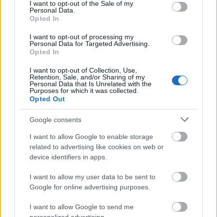
consent section.
I want to opt-out of the Sale of my
aratnak majd, mint a múlt évben bemutatott Mária
Personal Data.
Opted In
Terézia tiszteletére alkotott különlegesség.
I want to opt-out of processing my
Personal Data for Targeted Advertising.
Opted In
I want to opt-out of Collection, Use,
Retention, Sale, and/or Sharing of my
Personal Data that Is Unrelated with the
Purposes for which it was collected.
Opted Out
Google consents
I want to allow Google to enable storage
related to advertising like cookies on web or
A Kampis-hagyatékkal került be a Gödöllői Városi
device identifiers in apps.
Múzeum gyűjteményébe a színésznő legyezője, mely
az állandó helytörténeti kiállításban látható. A
I want to allow my user data to be sent to
legyező szelvényein 23 ceruzás aláírás található:
Google for online advertising purposes.
Molnár Viktor, Franz Bayros, Fadrusz János,
I want to allow Google to send me
Massenet, Goldmark Károly,Saint-Saens, Erkel