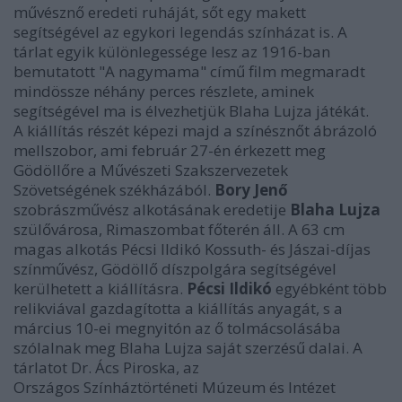
művésznő eredeti ruháját, sőt egy makett
segítségével az egykori legendás színházat is. A
tárlat egyik különlegessége lesz az 1916-ban
bemutatott "A nagymama" című film megmaradt
mindössze néhány perces részlete, aminek
segítségével ma is élvezhetjük Blaha Lujza játékát.
A kiállítás részét képezi majd a színésznőt ábrázoló
mellszobor, ami február 27-én érkezett meg
Gödöllőre a Művészeti Szakszervezetek
Szövetségének székházából.
Bory Jenő
szobrászművész alkotásának eredetije
Blaha Lujza
szülővárosa, Rimaszombat főterén áll. A 63 cm
magas alkotás Pécsi Ildikó Kossuth- és Jászai-díjas
színművész, Gödöllő díszpolgára segítségével
kerülhetett a kiállításra.
Pécsi Ildikó
egyébként több
relikviával gazdagította a kiállítás anyagát, s a
március 10-ei megnyitón az ő tolmácsolásába
szólalnak meg Blaha Lujza saját szerzésű dalai. A
tárlatot Dr. Ács Piroska, az
Országos Színháztörténeti Múzeum és Intézet