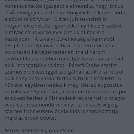
kommunikációs igazgatója elmondta, hogy június
első hétvégéjén az Ünnepi Könyvhéthez kapcsolódva
a gödöllői könyvtár 10 éves jubileumáról is
megemlékeznek, és ugyanekkor nyílik az Erzsébet
királyné és udvarhölgyei című kiállítás is a
kastélyban. A tavalyi EU-elnökség alkalmából
felújított királyi lovardában - szintén júniusban -
koronázási hétvégét tartanak, majd három
fotókiállítás keretében mutatják be azokat a nőket,
akik "mozgatják a világot". Péterfi Csaba szerint
számos érdekességgel szolgálnak azokról a nőkről,
akik nagy befolyással bírtak-bírnak a közéletre. A
nők éve jegyében rendezik meg idén az augusztusi
barokk kastélynapokat, a szeptemberi vadásznapot
és novemberben a Sisi emlékének szentelt országos
vers- és prózamondó versenyt is, de az év végéig
számos hangverseny és kiállítás is szórakoztatja
majd az érdeklődőket.
Forrás: Színház.hu, Godollo.hu