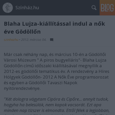
Színház.hu
Blaha Lujza-kiállítással indul a nők
éve Gödöllőn
szinhazhu
•
2012. március 04.
Már csak néhány nap, és március 10-én a Gödöllői
Városi Múzeum " A piros bugyelláris"- Blaha Lujza
Gödöllőn című időszaki kiállításával megnyílik a
2012-es gödöllői tematikus év. A rendezvény a Híres
Hölgyek Gödöllőn- 2012 A Nők Éve programsorozat
és egyben a Gödöllői Tavaszi Napok
nyitórendezvénye.
"Két dologra vágytam Cipóra és Cipőre... annyit tudok,
hogyha ha belesülök, nem kapok vacsorát. Ezt apa
minden nap tízszer is elmondta. Ettől félek a legjobban,