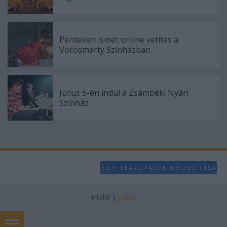
Pénteken ismét online vetítés a
Vörösmarty Színházban
Július 5-én indul a Zsámbéki Nyári
Színház
SÜTI BEÁLLÍTÁSOK MÓDOSÍTÁSA
mobil
|
teljes