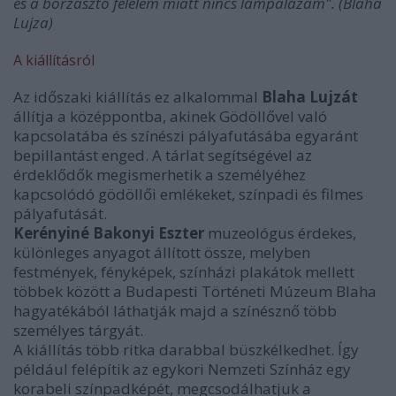
és a borzasztó félelem miatt nincs lámpalázam". (Blaha
Lujza)
A kiállításról
Az időszaki kiállítás ez alkalommal
Blaha Lujzát
állítja a középpontba, akinek Gödöllővel való
kapcsolatába és színészi pályafutásába egyaránt
bepillantást enged. A tárlat segítségével az
érdeklődők megismerhetik a személyéhez
kapcsolódó gödöllői emlékeket, színpadi és filmes
pályafutását.
Kerényiné Bakonyi Eszter
muzeológus érdekes,
különleges anyagot állított össze, melyben
festmények, fényképek, színházi plakátok mellett
többek között a Budapesti Történeti Múzeum Blaha
hagyatékából láthatják majd a színésznő több
személyes tárgyát.
A kiállítás több ritka darabbal büszkélkedhet. Így
például felépítik az egykori Nemzeti Színház egy
korabeli színpadképét, megcsodálhatjuk a