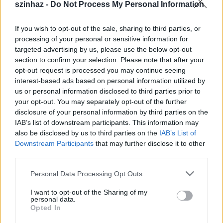
szinhaz -
Do Not Process My Personal Information
If you wish to opt-out of the sale, sharing to third parties, or
processing of your personal or sensitive information for
targeted advertising by us, please use the below opt-out
section to confirm your selection. Please note that after your
Blaha Lujza énekel:
opt-out request is processed you may continue seeing
http://gramofon.nava.hu/803083931/eresz_alatt_feszkel_a_fecske
interest-based ads based on personal information utilized by
A kísérőrendezvényről
us or personal information disclosed to third parties prior to
Az esemény kísérőrendezvényeként itt mutatják
your opt-out. You may separately opt-out of the further
majd be a gödöllői híres hölgyek tiszteletére
disclosure of your personal information by third parties on the
készített tortákat, amiket a Solier cukrászat
IAB’s list of downstream participants. This information may
álmodott meg. A tortakülönlegességek
also be disclosed by us to third parties on the
IAB’s List of
Downstream Participants
that may further disclose it to other
megalkotását hosszas kutatómunka előzte meg.
third parties.
Ennek során áttanulmányozták az érintett korok
sajátosságait, korstílusát, szakácskönyveket,
Please note that this website/app uses one or more Google
Personal Data Processing Opt Outs
történelmi leírásokat, tanulmányokat, az érintett
services and may gather and store information including but
századok receptúráit, íz-világát, valamint az
not limited to your visit or usage behaviour. You may click to
I want to opt-out of the Sharing of my
ünnepelt Hölgyek kedvenc édességeit. A
Blaha
personal data.
grant or deny consent to Google and its third-party tags to
Opted In
Lujza, Mária Valéria, Léda (Brüll Adél), Erzsébet
use your data for below specified purposes in below Google
királynő
torták feltehetően szintén akkora sikert