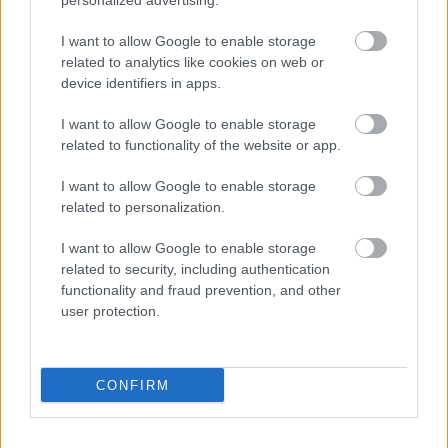
personalized advertising.
Ferenc, Jókai Mór, G. Puccini, Ch. Gounod,Apponyi
Albert, Szilágyi Dezső, Wekerle Sándor, Székely
I want to allow Google to enable storage
Bertalan, Kiss József, Zichy Mihály, Joseph Kainz,
related to analytics like cookies on web or
Gárdonyi Géza, Ágai Adolf, Gromon Dezső,
device identifiers in apps.
Hugonnay Vilma, Baross Dezső és Eleonora Duse
kézjegye.
I want to allow Google to enable storage
related to functionality of the website or app.
Blaha, Gödöllő és Erzsébet királyné
I want to allow Google to enable storage
Blaha Lujza
háziasszonykodásáról még a királyi
related to personalization.
udvarig is elterjedt a hír. Gödöllői házát egyszer
tudatos kíváncsisággal - akkor, amikor nem
I want to allow Google to enable storage
tartózkodott ott - felkereste Erzsébet királyné.
related to security, including authentication
Jeneiné, Blaháné vincellérjének felesége mindent
functionality and fraud prevention, and other
lelkesen megmutogatott a csöndes finomlényű
user protection.
látogatónak, aki végül csöndesen és szerényen azzal
köszönt el sokbeszédű kalauzától, hogy mondja meg
a nagyságájának, hogy itt járt Erzsébet királyné.
CONFIRM
Soha művész vagy művelt ember nem volt, kinek
minden szavában, minden mozdulatában annyi
magyarság nyilatkozik meg, mint benne - így