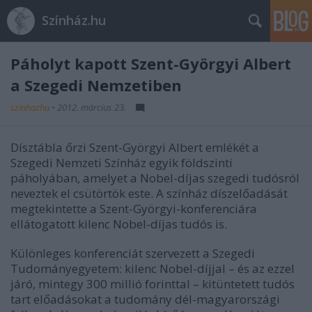
Színház.hu
Páholyt kapott Szent-Györgyi Albert
a Szegedi Nemzetiben
szinhazhu
•
2012. március 23.
Dísztábla őrzi Szent-Györgyi Albert emlékét a
Szegedi Nemzeti Színház egyik földszinti
páholyában, amelyet a Nobel-díjas szegedi tudósról
neveztek el csütörtök este. A színház díszelőadását
megtekintette a Szent-Györgyi-konferenciára
ellátogatott kilenc Nobel-díjas tudós is.
Különleges konferenciát szervezett a Szegedi
Tudományegyetem: kilenc Nobel-díjjal – és az ezzel
járó, mintegy 300 millió forinttal – kitüntetett tudós
tart előadásokat a tudomány dél-magyarországi