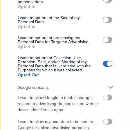
Hunt 69, Robert Huber 75, John E. Walker 72, Eric
personal data.
grant or deny consent to Google and its third-party tags to
Wieschaus 64, Aaron Ciechanover 64, Andrew V.
Opted In
use your data for below specified purposes in below Google
Schally 85, Peter C. Doherty 71), kiegészülve a
consent section.
I want to opt-out of the Sale of my
konferencia szervezőivel és támogatóival. A színházi
Personal Data.
produkciót egyébként számos protokoll-vendég,
Opted In
közöttük professzorok, cégek képviselői, politikusok
I want to opt-out of processing my
és más közéleti személyiségek is megtekintették.
Personal Data for Targeted Advertising.
Opted In
I want to opt-out of Collection, Use,
Retention, Sale, and/or Sharing of my
Personal Data that Is Unrelated with the
Purposes for which it was collected.
Opted Out
Google consents
I want to allow Google to enable storage
related to advertising like cookies on web or
device identifiers in apps.
Ajánlott bejegyzések:
I want to allow my user data to be sent to
Google for online advertising purposes.