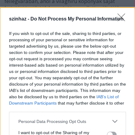
fellegvárában, ahol a világhírű koponyák saját
kutatási területük bemutatása mellett méltatják
majd Szent-györgyi Albertet.
szinhaz -
Do Not Process My Personal Information
If you wish to opt-out of the sale, sharing to third parties, or
processing of your personal or sensitive information for
targeted advertising by us, please use the below opt-out
section to confirm your selection. Please note that after your
opt-out request is processed you may continue seeing
interest-based ads based on personal information utilized by
us or personal information disclosed to third parties prior to
your opt-out. You may separately opt-out of the further
disclosure of your personal information by third parties on the
IAB’s list of downstream participants. This information may
also be disclosed by us to third parties on the
IAB’s List of
Downstream Participants
that may further disclose it to other
third parties.
A találkozó kezdete előtt díszelőadást tekintettek
Please note that this website/app uses one or more Google
Personal Data Processing Opt Outs
meg, előtte “családi fotó” is készült a kilenc Nobel-
services and may gather and store information including but
díjasról (Ada E. Yonath, 72, Bert Sakmann 69, Tim
not limited to your visit or usage behaviour. You may click to
I want to opt-out of the Sharing of my