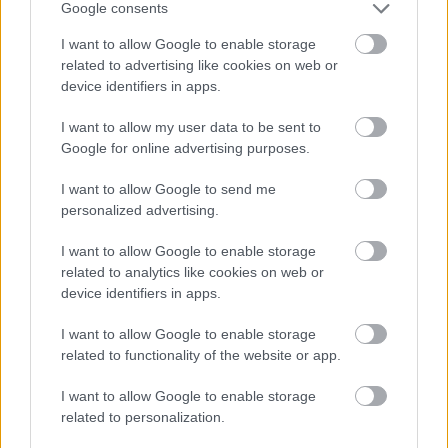
Google consents
hogy a próbákon kívül is találkozzanak, töltsenek
együtt minél több időt, mert így észrevétlenül is
I want to allow Google to enable storage
eltanulják egymástól gesztusaikat.
related to advertising like cookies on web or
device identifiers in apps.
Elindultak tehát a próbák, és egy bő hónap múlva
már készen is kell lennie az előadásnak. Nincs sok
I want to allow my user data to be sent to
idő a munkára, ezért nagy szükség van a fegyelemre:
Google for online advertising purposes.
arról már meg is született az egyezség, hogy aki
I want to allow Google to send me
késik a próbákról, az „hozzájárul” a bemutató utáni
personalized advertising.
buli költségvetéséhez. A hangsúly a rövid idő
ellenére is a jó hangulatú közös alkotómunkán van.
I want to allow Google to enable storage
Aki erről élőben is meg akarna bizonyosodni, az
related to analytics like cookies on web or
keddenkénti nyílt próbákon bátran megteheti.
device identifiers in apps.
I want to allow Google to enable storage
related to functionality of the website or app.
I want to allow Google to enable storage
related to personalization.