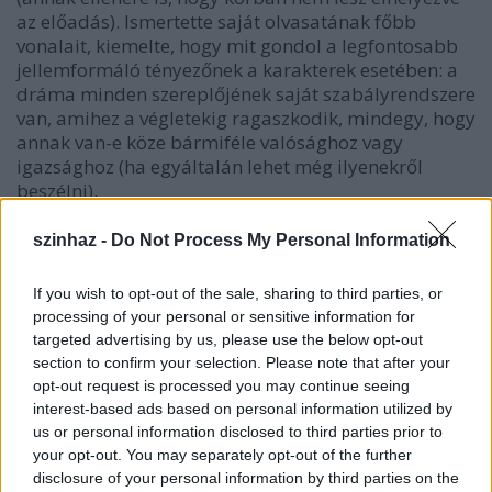
az előadás). Ismertette saját olvasatának főbb
vonalait, kiemelte, hogy mit gondol a legfontosabb
jellemformáló tényezőnek a karakterek esetében: a
dráma minden szereplőjének saját szabályrendszere
van, amihez a végletekig ragaszkodik, mindegy, hogy
annak van-e köze bármiféle valósághoz vagy
igazsághoz (ha egyáltalán lehet még ilyenekről
beszélni).
A rendező bevezetője után a színészek felolvasták a
szinhaz -
Do Not Process My Personal Information
nem túlságosan hosszú darabot, majd egy rövid
szünet után Sinkovics Judit beszélt a látvánnyal és a
If you wish to opt-out of the sale, sharing to third parties, or
jelmezekkel kapcsolatban kialakult impresszióiról.
processing of your personal or sensitive information for
Már egészen kiforrott képe van arról, hogy milyen
targeted advertising by us, please use the below opt-out
atmoszférája van a Prófétákban megjelenő világnak:
section to confirm your selection. Please note that after your
fehéret, szürkét, drappot, khakit, fektét és esetleg
opt-out request is processed you may continue seeing
néhány folt vöröset képzel egyenlőre a szereplőkre. A
interest-based ads based on personal information utilized by
hangulat illusztrálásához hozott néhány képet is,
us or personal information disclosed to third parties prior to
melyek érezhetően beindították a színészek
your opt-out. You may separately opt-out of the further
fantáziáját is.
disclosure of your personal information by third parties on the