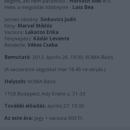
Régens, aki nem parancsol -
Horváth Illés
m.v.
Héte, a megoldás többnyire -
Lass Bea
Jelmez-látvány:
Sinkovics Judit
Fény:
Mervel Miklós
Vacsora:
Lakatos Erika
Fényképész:
Kádár Levente
Rendezte:
Vékes Csaba
Bemutató
: 2012. április 26. 19:30, KOMA Bázis
(A vacsorázni vágyókat már 18.45-re várják.)
Helyszín:
KOMA Bázis
1158 Budapest, Ady Endre u. 31-33
További előadás:
április 27. 19.30
Az este ára:
jegy + vacsora 900 Ft.