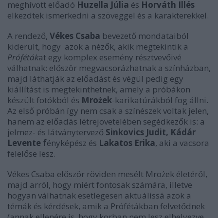
meghívott előadó
Huzella Júlia
és
Horváth Illés
elkezdtek ismerkedni a szöveggel és a karakterekkel.
A rendező,
Vékes Csaba
bevezető mondataiból
kiderült, hogy azok a nézők, akik megtekintik a
Próféták
at egy komplex esemény résztvevőivé
válhatnak: először megvacsorázhatnak a színházban,
majd láthatják az előadást és végül pedig egy
kiállítást is megtekinthetnek, amely a próbákon
készült fotókból és
Mrożek
-karikatúrákból fog állni.
Az első próbán így nem csak a színészek voltak jelen,
hanem az előadás létrejövetelében segédkezők is: a
jelmez- és látványtervező
Sinkovics Judit, Kádár
Levente f
ényképész és
Lakatos Erika
, aki a vacsora
felelőse lesz.
Vékes Csaba először röviden mesélt Mrożek életéről,
majd arról, hogy miért fontosak számára, illetve
hogyan válhatnak esetlegesen aktuálissá azok a
témák és kérdések, amik a Prófétákban felvetődnek
(annak ellenére is, hogy korban nem lesz elhelyezve