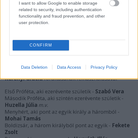
I want to allow Google to enable storage
related to security, including authentication
functionality and fraud prevention, and other
user protection.
CONFIRM
Slawomir Mrożek:
Próféták
Data Deletion
Data Access
Privacy Policy
Kerényi Grácia
fordításának felhasználásával
Első Próféta, aki ezerévente születik -
Szabó Vera
Második Próféta, aki szintén ezerévente születik -
Huzella Júlia
m.v.
Menyhért, aki pont az egyik király a háromból -
Mohai Tamás
Boldizsár, a három királyból pont az egyik -
Fekete
Zsolt