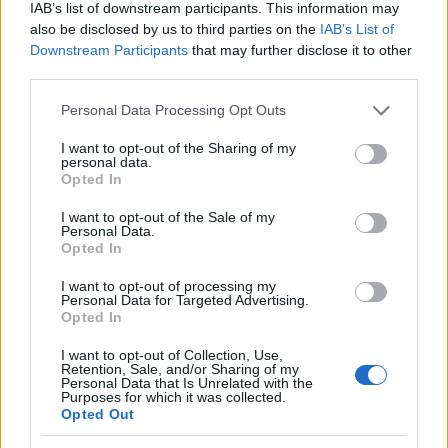
IAB’s list of downstream participants. This information may
Az előadás térkoncepciójáról is szó esett a délelőtt
also be disclosed by us to third parties on the
IAB’s List of
folyamán. Ahhoz, hogy haladni lehessen a szöveg
Downstream Participants
that may further disclose it to other
értelmezésével, mindenképpen fontos, hogy térben
third parties.
is el lehessen képzelni azt, hogy mi hol játszódik,
Please note that this website/app uses one or more Google
Personal Data Processing Opt Outs
hogy mit lát és mit nem a közönség. Az már
services and may gather and store information including but
kikristályosodott, hogy mindenképpen lesz egy
not limited to your visit or usage behaviour. You may click to
I want to opt-out of the Sharing of my
emeletes része a díszletnek, mert a cselekmény egy
personal data.
grant or deny consent to Google and its third-party tags to
Opted In
része a Régens palotájának erkélyén játszódik.
use your data for below specified purposes in below Google
consent section.
I want to opt-out of the Sale of my
A térről való gondolkodás rögtön felvetette a
Personal Data.
szereplők viszonyának kérdését is. Mindenkinek
Opted In
megvan a párja az előadásban: a két király, akiknek
I want to opt-out of processing my
közös múltjában sötét foltok éktelenkednek, a
Personal Data for Targeted Advertising.
Régens és Héte, a mindenes kettőse, akik mintha az
Opted In
idők kezdete óta ketten élnének a hatalmas
palotában, és a két próféta, akik úgy hasonlítanak,
I want to opt-out of Collection, Use,
Retention, Sale, and/or Sharing of my
mint két tojás és egymás minden gondolatát és
Personal Data that Is Unrelated with the
Purposes for which it was collected.
mozdulatát ismerik, úgy mintha a sajátjuk volna.
Opted Out
Hogy Szabó Vera és Huzella Júlia próféta párosa
működőképes legyen, Vékes Csaba indítványozta,