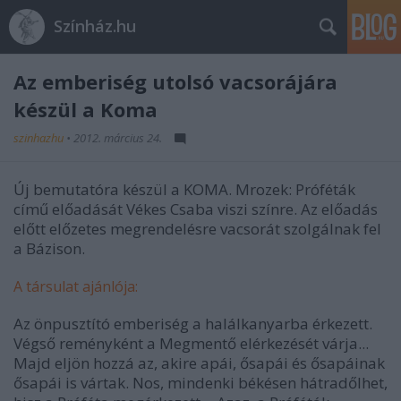
Színház.hu
Az emberiség utolsó vacsorájára
készül a Koma
szinhazhu
•
2012. március 24.
Új bemutatóra készül a KOMA. Mrozek: Próféták
című előadását Vékes Csaba viszi színre. Az előadás
előtt előzetes megrendelésre vacsorát szolgálnak fel
a Bázison.
A társulat ajánlója:
Az önpusztító emberiség a halálkanyarba érkezett.
Végső reményként a Megmentő elérkezését várja...
Majd eljön hozzá az, akire apái, ősapái és ősapáinak
ősapái is vártak. Nos, mindenki békésen hátradőlhet,