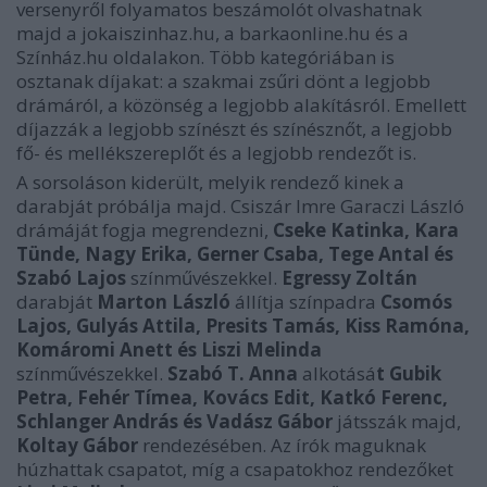
versenyről folyamatos beszámolót olvashatnak
majd a jokaiszinhaz.hu, a barkaonline.hu és a
Színház.hu oldalakon. Több kategóriában is
osztanak díjakat: a szakmai zsűri dönt a legjobb
drámáról, a közönség a legjobb alakításról. Emellett
díjazzák a legjobb színészt és színésznőt, a legjobb
fő- és mellékszereplőt és a legjobb rendezőt is.
A sorsoláson kiderült, melyik rendező kinek a
darabját próbálja majd. Csiszár Imre Garaczi László
drámáját fogja megrendezni,
Cseke Katinka, Kara
Tünde, Nagy Erika, Gerner Csaba, Tege Antal és
Szabó Lajos
színművészekkel.
Egressy Zoltán
darabját
Marton László
állítja színpadra
Csomós
Lajos, Gulyás Attila, Presits Tamás, Kiss Ramóna,
Komáromi Anett és Liszi Melinda
színművészekkel.
Szabó T. Anna
alkotásá
t Gubik
Petra, Fehér Tímea, Kovács Edit, Katkó Ferenc,
Schlanger András és Vadász Gábor
játsszák majd,
Koltay Gábor
rendezésében. Az írók maguknak
húzhattak csapatot, míg a csapatokhoz rendezőket