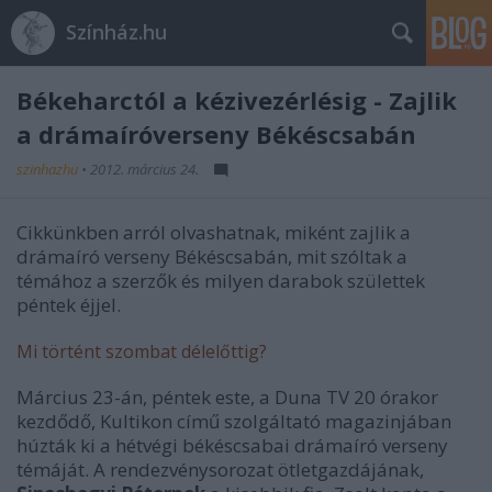
Színház.hu
Békeharctól a kézivezérlésig - Zajlik
a drámaíróverseny Békéscsabán
szinhazhu
•
2012. március 24.
Cikkünkben arról olvashatnak, miként zajlik a
drámaíró verseny Békéscsabán, mit szóltak a
témához a szerzők és milyen darabok születtek
péntek éjjel.
Mi történt szombat délelőttig?
Március 23-án, péntek este, a Duna TV 20 órakor
kezdődő, Kultikon című szolgáltató magazinjában
húzták ki a hétvégi békéscsabai drámaíró verseny
témáját. A rendezvénysorozat ötletgazdájának,