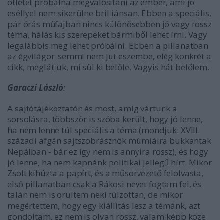
ötletet próbálna megvalósítani az ember, ami jó
eséllyel nem sikerülne brilliánsan. Ebben a speciális,
pár órás műfajban nincs különösebben jó vagy rossz
téma, hálás kis szerepeket bármiből lehet írni. Vagy
legalábbis meg lehet próbálni. Ebben a pillanatban
az égvilágon semmi nem jut eszembe, elég konkrét a
cikk, meglátjuk, mi sül ki belőle. Vagyis hát belőlem.
Garaczi László
:
A sajtótájékoztatón és most, amíg vártunk a
sorsolásra, többször is szóba került, hogy jó lenne,
ha nem lenne túl speciális a téma (mondjuk: XVIII.
századi afgán sajtszobrásznők múmiáira bukkantak
Nepálban - bár ez így nem is annyira rossz), és hogy
jó lenne, ha nem kapnánk politikai jellegű hírt. Mikor
Zsolt kihúzta a papírt, és a műsorvezető felolvasta,
első pillanatban csak a Rákosi nevet fogtam fel, és
talán nem is örültem neki túlzottan, de mikor
megértettem, hogy egy kiállítás lesz a témánk, azt
gondoltam, ez nem is olyan rossz, valamiképp köze