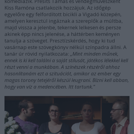
komédiázik. Presits Tamás és vendégművészként
Kiss Ramóna csatlakozik hozzájuk. Az időgép
egyelőre egy felfordított bicikli a Vigadó közepén,
amelyen keresztül ingáznak a szereplők a múltba,
majd vissza a jelenbe, tekernek lelkesen és persze
akinek épp nincs jelenése, a háttérben keményen
tanulja a szöveget. Presztízskérdés, hogy ki tud
vasárnap este szövegkönyv nélkül színpadra állni. A
tanár úr rövid nyilatkozata:
„
Mint minden műnek,
ennek is ki kell találni a saját stílusát, játékos lélekkel kell
részt venni a munkában. A színészek részéről ahhoz
hasonlítanám ezt a szituációt, amikor az ember egy
magas torony tetejéről készül leugrani. Bízni kell abban,
hogy van víz a medencében. Itt tartunk.”