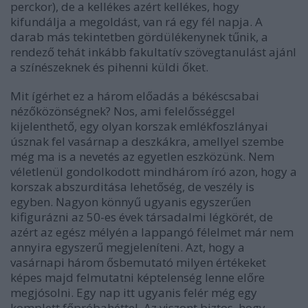
perckor), de a kellékes azért kellékes, hogy
kifundálja a megoldást, van rá egy fél napja. A
darab más tekintetben gördülékenynek tűnik, a
rendező tehát inkább fakultatív szövegtanulást ajánl
a színészeknek és pihenni küldi őket.
Mit ígérhet ez a három előadás a békéscsabai
nézőközönségnek? Nos, ami felelősséggel
kijelenthető, egy olyan korszak emlékfoszlányai
úsznak fel vasárnap a deszkákra, amellyel szembe
még ma is a nevetés az egyetlen eszközünk. Nem
véletlenül gondolkodott mindhárom író azon, hogy a
korszak abszurditása lehetőség, de veszély is
egyben. Nagyon könnyű ugyanis egyszerűen
kifigurázni az 50-es évek társadalmi légkörét, de
azért az egész mélyén a lappangó félelmet már nem
annyira egyszerű megjeleníteni. Azt, hogy a
vasárnapi három ősbemutató milyen értékeket
képes majd felmutatni képtelenség lenne előre
megjósolni. Egy nap itt ugyanis felér még egy
komplett főpróbahéttel. Az viszont biztos, hogy