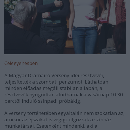
Célegyenesben
A Magyar Drámaíró Verseny idei résztvevői,
teljesítették a szombati penzumot. Láthatóan
minden előadás megáll stabilan a lábán, a
résztvevők nyugodtan aludhatnak a vasárnap 10.30
perctől induló színpadi próbákig.
A verseny történetében egyáltalán nem szokatlan az,
amikor az éjszakát is végigdolgozzák a színház
munkatársai. Esetenként mindenki, aki a