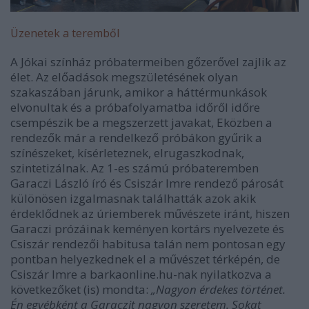
Üzenetek a teremből
A Jókai színház próbatermeiben gőzerővel zajlik az
élet. Az előadások megszületésének olyan
szakaszában járunk, amikor a háttérmunkások
elvonultak és a próbafolyamatba időről időre
csempészik be a megszerzett javakat, Eközben a
rendezők már a rendelkező próbákon gyűrik a
színészeket, kísérleteznek, elrugaszkodnak,
szintetizálnak. Az 1-es számú próbateremben
Garaczi László író és Csiszár Imre rendező párosát
különösen izgalmasnak találhatták azok akik
érdeklődnek az úriemberek művészete iránt, hiszen
Garaczi prózáinak keményen kortárs nyelvezete és
Csiszár rendezői habitusa talán nem pontosan egy
pontban helyezkednek el a művészet térképén, de
Csiszár Imre a barkaonline.hu-nak nyilatkozva a
következőket (is) mondta:
„Nagyon érdekes történet.
Én egyébként a Garaczit nagyon szeretem. Sokat