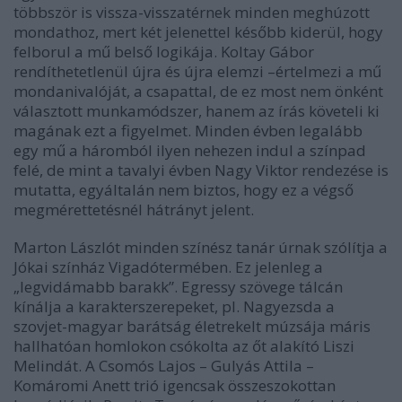
többször is vissza-visszatérnek minden meghúzott
mondathoz, mert két jelenettel később kiderül, hogy
felborul a mű belső logikája. Koltay Gábor
rendíthetetlenül újra és újra elemzi –értelmezi a mű
mondanivalóját, a csapattal, de ez most nem önként
választott munkamódszer, hanem az írás követeli ki
magának ezt a figyelmet. Minden évben legalább
egy mű a háromból ilyen nehezen indul a színpad
felé, de mint a tavalyi évben Nagy Viktor rendezése is
mutatta, egyáltalán nem biztos, hogy ez a végső
megmérettetésnél hátrányt jelent.
Marton Lászlót minden színész tanár úrnak szólítja a
Jókai színház Vigadótermében. Ez jelenleg a
„legvidámabb barakk”. Egressy szövege tálcán
kínálja a karakterszerepeket, pl. Nagyezsda a
szovjet-magyar barátság életrekelt múzsája máris
hallhatóan homlokon csókolta az őt alakító Liszi
Melindát. A Csomós Lajos – Gulyás Attila –
Komáromi Anett trió igencsak összeszokottan