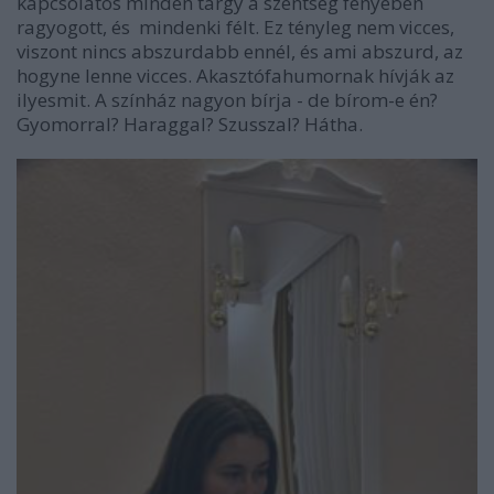
kapcsolatos minden tárgy a szentség fényében
ragyogott, és mindenki félt. Ez tényleg nem vicces,
viszont nincs abszurdabb ennél, és ami abszurd, az
hogyne lenne vicces. Akasztófahumornak hívják az
ilyesmit. A színház nagyon bírja - de bírom-e én?
Gyomorral? Haraggal? Szusszal? Hátha.