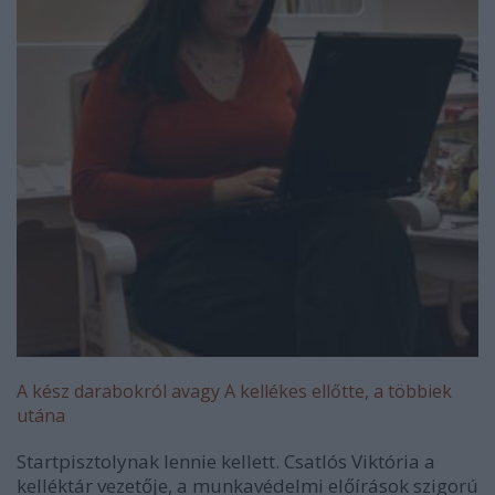
A kész darabokról avagy A kellékes ellőtte, a többiek
utána
Startpisztolynak lennie kellett. Csatlós Viktória a
kelléktár vezetője, a munkavédelmi előírások szigorú