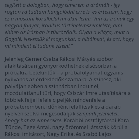
segített a dologban, hogy ismerem a drámáit - így
rögtön rá tudtam hangolódni erre is, és értettem, hogy
ez a mostani körülbelül mi akar lenni. Van az írónak egy
nagyon fanyar, ironikus történelemszemlélete, ami
ebben az írásban is tükröződik. Olyan a világa, mint a
Gogolé. Nevessük ki magunkat, a hibáinkat, és azt, hogy
mi mindent el tudunk viselni.”
Jelenleg Gerner Csaba Rákosi Mátyás szobor
alakításában gyönyörködhetnek elsősorban a
próbákra betekintők – a próbafolyamat ugyanis
nyilvános az érdeklődők számára. A színész, aki
pályáján ebben a színházban indult el,
mozdulatlanul tűri, hogy Csiszár Imre utasítására a
többiek fejjel lefele cipeljék mindenfele a
próbateremben, időnként felállítsák és a darab
nyelvén szólva megcsodálják
színpadi jelenlétét.
Ahogy hat az emberekre.
Korábbi osztálytársai Kara
Tünde, Tege Antal, nagy örömmel játsszák körül a
Rákosi imitátort, Nagy Erika, és Szabó Lajos