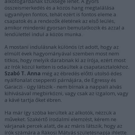
alkotógárdának szüksége lehet. A gyors
összeismerkedés és a közös hang megtalálása
ugyanilyen fontos, tehát ezért is fontos eleme a
csapatok és a rendezők életének az első leülés,
amikor mindenki gyorsan bemutatkozik és azzal a
lendülettel indul a közös munka.
A mostani indulásnak különös ízt adott, hogy az
elmúlt évek hagyományával szemben most nem
titkos, hogy melyik darabnak ki az írója, ezért most
az írók közül ketten is odaültek a csapatasztalokhoz.
Szabó T. Anna
még az ébredés előtti utolsó édes
nyálfonalat cseppenti párnájára, de Egressy és
Garaczi - úgy látszik - nem bírnak a nappali alvás
kihívásával megbirkózni, vagy csak az izgalom, vagy
a kávé tartja őket ébren.
Ha már így szóba kerültek az alkotók, nézzük a
műveket. Szakértő irodalmi elemzést, kérem ne
várjanak percek alatt, de az máris látszik, hogy az
írók számára a Rákosi Mátyás születésnapja ihlette