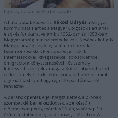
Egressy Zoltán és Marton László
A fiatalabbak kedvéért:
Rákosi Mátyás
a Magyar
Kommunista Párt és a Magyar Dolgozók Pártjának
első- és főtitkára, valamint 1952-ben és 1953-ban
Magyarország miniszterelnöke volt. Nevéhez kötődik
Magyarország egyik legsötétebb korszaka,
bebörtönzésekkel, koncepciós perekkel,
internálásokkal, kivégzésekkel, sok-sok ember
emigrációra kényszerítésével - és személyi
kultusszal: amit jelez maga a Kultikonban kihúzott
cikk is, amely nem kisebb anomáliát idéz fel, mint
egy kiállítást, amit egy regnáló pártfőtitkárról
rendeztek.
A darabok péntek éjjel megszülettek, a próbák
szombat délben elkezdődtek, az elkészült
előadásokat pedig március 25-én, vasárnap 19
órától tekintheti meg a közönség a Jókaiban. A