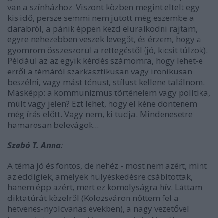
van a színházhoz. Viszont közben megint eltelt egy
kis idő, persze semmi nem jutott még eszembe a
darabról, a pánik éppen kezd eluralkodni rajtam,
egyre nehezebben veszek levegőt, és érzem, hogy a
gyomrom összeszorul a rettegéstől (jó, kicsit túlzok).
Például az az egyik kérdés számomra, hogy lehet-e
erről a témáról szarkasztikusan vagy ironikusan
beszélni, vagy mást tónust, stílust kellene találnom.
Másképp: a kommunizmus történelem vagy politika,
múlt vagy jelen? Ezt lehet, hogy el kéne döntenem
még írás előtt. Vagy nem, ki tudja. Mindenesetre
hamarosan belevágok...
Szabó T. Anna
:
A téma jó és fontos, de nehéz - most nem azért, mint
az eddigiek, amelyek hülyéskedésre csábítottak,
hanem épp azért, mert ez komolyságra hív. Láttam
diktatúrát közelről (Kolozsváron nőttem fel a
hetvenes-nyolcvanas években), a nagy vezetővel