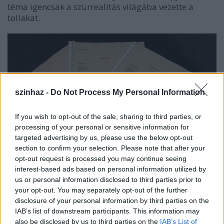
téma igencsak a szürrealitás világába vezette a
tollakat.
szinhaz -
Do Not Process My Personal Information
If you wish to opt-out of the sale, sharing to third parties, or
processing of your personal or sensitive information for
targeted advertising by us, please use the below opt-out
section to confirm your selection. Please note that after your
opt-out request is processed you may continue seeing
interest-based ads based on personal information utilized by
us or personal information disclosed to third parties prior to
Garaczi László
BÉKEHARC ÉS KARAOKE címmel írott
your opt-out. You may separately opt-out of the further
művében a szálak 1952-ben egy XVIII. századi
disclosure of your personal information by third parties on the
vadászszoborból rögtönzött Rákosi Mátyás szobor
IAB’s list of downstream participants. This information may
körül kezdenek gubancolódni, míg hat jelenettel
also be disclosed by us to third parties on the
IAB’s List of