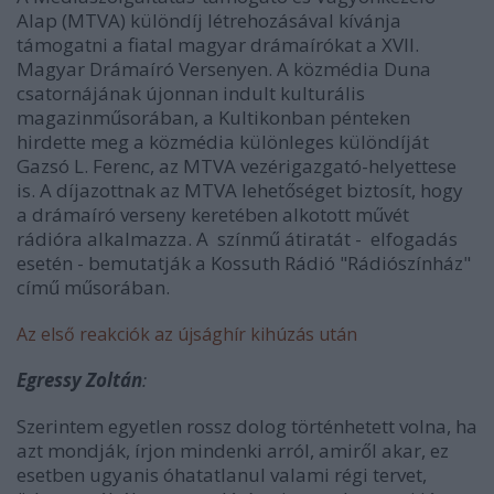
Alap (MTVA) különdíj létrehozásával kívánja
támogatni a fiatal magyar drámaírókat a XVII.
Magyar Drámaíró Versenyen. A közmédia Duna
csatornájának újonnan indult kulturális
magazinműsorában, a Kultikonban pénteken
hirdette meg a közmédia különleges különdíját
Gazsó L. Ferenc, az MTVA vezérigazgató-helyettese
is. A díjazottnak az MTVA lehetőséget biztosít, hogy
a drámaíró verseny keretében alkotott művét
rádióra alkalmazza. A színmű átiratát - elfogadás
esetén - bemutatják a Kossuth Rádió "Rádiószínház"
című műsorában.
Az első reakciók az újsághír kihúzás után
Egressy Zoltán
:
Szerintem egyetlen rossz dolog történhetett volna, ha
azt mondják, írjon mindenki arról, amiről akar, ez
esetben ugyanis óhatatlanul valami régi tervet,