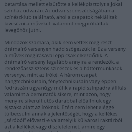
betartása mellett elsütötte a kellékpisztolyt a Jókai
színház udvarán. Az udvar szomszédságában a
színészklub található, ahol a csapatok nekiálltak
kivesézni a műveket, valamint megpróbáltak
levegőhöz jutni.
Mindazok számára, akik nem vettek még részt
drámaíró versenyen hadd szögezzük le: Ez a verseny
a művek megírásával épp csak elkezdődik. A
drámaíró verseny legalább annyira a rendezők, a
rendezőasszisztens színészek és a háttérmunkások
versenye, mint az íróké. A három csapat
hangtechnikusain, fénytechnikusain vagy éppen
fodrászán ugyanúgy múlik a rapid színpadra állítás
valamint a bemutatók sikere, mint azon, hogy
menyire sikerült ütős darabbal előállniuk egy
éjszaka alatt az íróknak. Ezért nem lehet eléggé
túlbecsülni annak a jelentőségét, hogy a kellékes
„séróból” előveszi-e valamelyik külvárosi raktárból
azt a kelléket vagy díszletelemet, amire egy