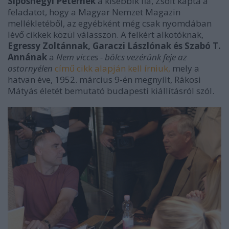
Siposhegyi Péternek
a kisebbik fia, Zsolt kapta a
feladatot, hogy a Magyar Nemzet Magazin
mellékletéből, az egyébként még csak nyomdában
lévő cikkek közül válasszon. A felkért alkotóknak,
Egressy Zoltánnak, Garaczi Lászlónak és Szabó T.
Annának
a
Nem vicces - bölcs vezérünk feje az
ostornyélen
című cikk alapján kell írniuk,
mely a
hatvan éve, 1952. március 9-én megnyílt, Rákosi
Mátyás életét bemutató budapesti kiállításról szól.