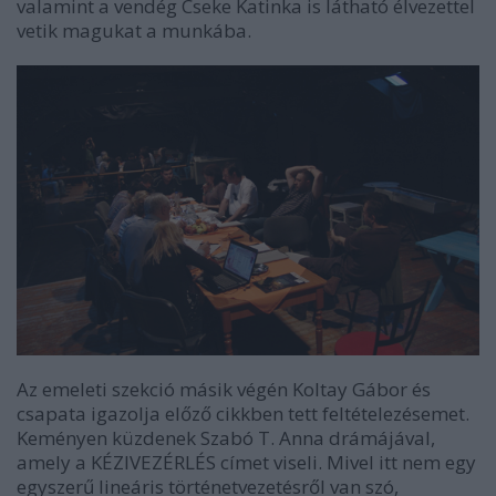
valamint a vendég Cseke Katinka is látható élvezettel
vetik magukat a munkába.
Az emeleti szekció másik végén Koltay Gábor és
csapata igazolja előző cikkben tett feltételezésemet.
Keményen küzdenek Szabó T. Anna drámájával,
amely a KÉZIVEZÉRLÉS címet viseli. Mivel itt nem egy
egyszerű lineáris történetvezetésről van szó,