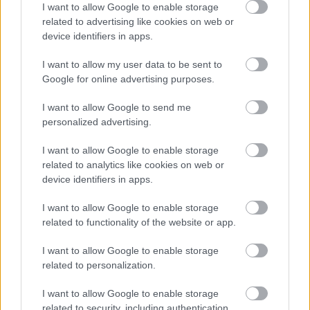
inkább Magyarországként azonosítja. Legutóbb Lars
I want to allow Google to enable storage
von Trier Melankóliájában világított ily
related to advertising like cookies on web or
vésznarancsban az égbolt, de ott nem nevethetnénk,
device identifiers in apps.
mondjuk az olyan mondatokon, hogy:
Tedd le a
cigarettát Pál! Az rákosít!
Marton László és csapata áll
I want to allow my user data to be sent to
Google for online advertising purposes.
neki ennek a kihívásnak.
I want to allow Google to send me
Valószínűleg
Szabó T. Anna
írása a KÉZIVEZÉRLÉS
personalized advertising.
állítja a legkomolyabb kihívás elé az
olvasóközönséget. A darab központi alakja a
I want to allow Google to enable storage
Porondmester, aki megszemélyesíti mindazt amit
related to analytics like cookies on web or
magunkban kb. a népi ülnökökről gondolunk az
device identifiers in apps.
igazságszolgáltatás kapcsán. A mű hat jelenetében a
szereplők rondó szerűen keringenek a centrumba
I want to allow Google to enable storage
helyezett figura körül, aki legvégül a darabbeli
related to functionality of the website or app.
rendezőtől is elragadja a rendezés lehetőségét (a
békéscsabai sztahanovista brigád ünnepi
I want to allow Google to enable storage
felajánlásán). Valószínűleg a legtöbb
related to personalization.
szimbólumokon túli értelmezést a három mű közül
ez a dráma kívánja meg. Elsőre átfutva a darab
I want to allow Google to enable storage
színei között azt az azonosságot lehet felfedezni,
related to security, including authentication