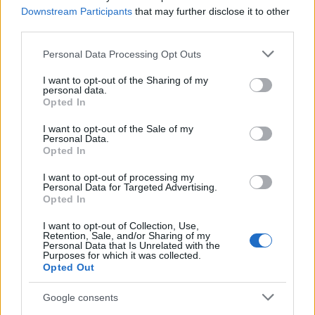
később minimum napjainkban ér véget, bár az
Downstream Participants
that may further disclose it to other
aktuálisan a Red Stars For Ever Kft. telephelyén Ufó
third parties.
Zsolt ügyvezető panasza a 85%-os ÁFA-ról még talán
Please note that this website/app uses one or more Google
Personal Data Processing Opt Outs
nem aktuális. Mindenesetre a hét jelenet időben és
services and may gather and store information including but
térben is eltérő helyeken zajlik és csinos csasztuskák
not limited to your visit or usage behaviour. You may click to
I want to opt-out of the Sharing of my
díszítik. A zenés daraboknak a rendezők ilyenkor
personal data.
grant or deny consent to Google and its third-party tags to
Opted In
különösen örülnek, mert a kivitelezésük a rövid időre
use your data for below specified purposes in below Google
való tekintettel hatványozottan nehéz. A közönség
consent section.
I want to opt-out of the Sale of my
viszont igen hálás értük. Az előadást Csiszár Imre
Personal Data.
rendezi.
Opted In
I want to opt-out of processing my
Egressy Zoltán
IDESTOVA HATVAN című
Personal Data for Targeted Advertising.
drámájának mókásságát a párhuzamos idősíkok
Opted In
használata nyújtja. Pali bácsi a nyolcvan éves
feltaláló egy nap dermedten jön rá, hogy felesége
I want to opt-out of Collection, Use,
Retention, Sale, and/or Sharing of my
valószínűleg megcsalta 1952-ben Rákosi Mátyás
Personal Data that Is Unrelated with the
Purposes for which it was collected.
születésnapján. Természetesen visszautazik az
Opted Out
időben a szörnyű bizonyosságért, de ezzel a jelent is
átírja. Mindeközben a Rosszkozmosz Űrügynökség a
Google consents
Leonyid űrszoda lezuhanásának helyszínét egyre