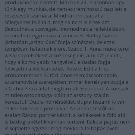
produkcióban érintett. Március 24.-e azonban úgy
tűnik egy munkás, de nem extrém hosszú nap lett a
résztvevők számára. Mindhárom csapat a
célegyenes felé tart, még ha nem is értek azt.
Beépülnek a szövegek, finomodnak a reflektálások,
rezonálnak egymásra a színészek. Koltay Gábor
láthatóan „szigorúan” fogja színészeit, de ezzel
tempósan haladnak előre. Szabó T. Anna műve kerül
vasárnap elsőként a közönség elé, ami azt jelenti,
hogy a komolyabb hangvételű előadás fogja
felvezetni a két komédiát. Kovács Edit a II-es
próbateremben Sütöri Jánosné tojáscsomagoló
sztahanovista szerepében immár keményen osztja a
a Gubik Petra által megformált Eleonórát. A korszak
minden ostobasága kiállt az asszony száján
keresztül:”Dupla hőmérséklet, dupla hozam! Ki van
ez kéremszépen próbálva!” A színház festőtára
ezalatt Rákosi portrét készít, a kellékesek a föld alól
is bádograkétát kívánnak keríteni, Rákosi pajtás nem
is sejthette egyszer még mekkora felhajtás övezi
majd egy hétvégén a Viharsarokban.