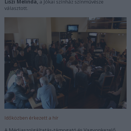
Liszi Melinda,
a Jókai színház színművésze
választott.
Időközben érkezett a hír
A Médiaszolgáltatás-támogató és Vagyonkezelő