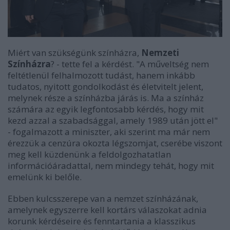
Miért van szükségünk színházra,
Nemzeti
Színházra
? - tette fel a kérdést. "A műveltség nem
feltétlenül felhalmozott tudást, hanem inkább
tudatos, nyitott gondolkodást és életvitelt jelent,
melynek része a színházba járás is. Ma a színház
számára az egyik legfontosabb kérdés, hogy mit
kezd azzal a szabadsággal, amely 1989 után jött el"
- fogalmazott a miniszter, aki szerint ma már nem
érezzük a cenzúra okozta légszomjat, cserébe viszont
meg kell küzdenünk a feldolgozhatatlan
információáradattal, nem mindegy tehát, hogy mit
emelünk ki belőle.
Ebben kulcsszerepe van a nemzet színházának,
amelynek egyszerre kell kortárs válaszokat adnia
korunk kérdéseire és fenntartania a klasszikus