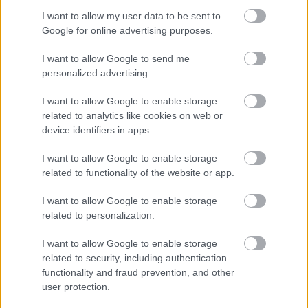
amelyben Lucifert játszotta. Arról beszélt, hogy
I want to allow my user data to be sent to
mindannyian, akik abban az előadásban részt
Google for online advertising purposes.
vettek, igaz meghatottsággal és emelkedettséggel
dolgoztak, pontosan érzékelték, hogy történelmi
I want to allow Google to send me
pillanat részesei.
personalized advertising.
"A
Nemzeti Színház
léte vagy nem léte, lerombolása
I want to allow Google to enable storage
és újraépítése pontosan szimbolizálja a magyar
related to analytics like cookies on web or
földön oly sokat vágyott szabadság létét vagy nem
device identifiers in apps.
létét" - mutatott rá.
I want to allow Google to enable storage
A
elmúlt 10 éve bizonyítja, hogy
related to functionality of the website or app.
Nemzeti Színház
különböző gondolkodású, pártállású, hitű emberek
I want to allow Google to enable storage
egy cél érdekében, jelen esetben az adott esti
related to personalization.
előadás érdekében kizárólag azt tartják szem előtt,
amiért szövetkeztek. "Minden más, egymás
I want to allow Google to enable storage
különbözőségei csak színesítik és gazdagítják a
related to security, including authentication
közös célokat" - jelentette ki hangsúlyozva, hogy a
functionality and fraud prevention, and other
kultúra igenis példát tud mutatni.
user protection.