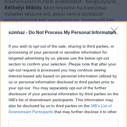
drámairodalom iránti érdeklődést - hangsúlyozta
Réthelyi Miklós
. Mint folytatta: ha klasszikus
műveket veszünk elő, akkor nem a színházak
emlékalbumát kell megvalósítani, hanem elő kell
csalogatni a darabok valódi hangját, úgy, hogy
kiderüljön: itt és most, a mi világunkban járunk.
szinhaz -
Do Not Process My Personal Information
Felidézte, hogy a budapesti
Nemzeti Színház
1837-
If you wish to opt-out of the sale, sharing to third parties, or
ben kezdte meg működését, 1840-ig
Pesti Magyar
processing of your personal or sensitive information for
Színház
néven. Magyarország azóta várta, hogy igazi,
targeted advertising by us, please use the below opt-out
saját színháza legyen, amióta 1913-ban lebontották
section to confirm your selection. Please note that after your
az egykori
Nemzeti Színház
épületét, a társulat a
opt-out request is processed you may continue seeing
Blaha Lujza téri színházba költözött ideiglenesen, és
interest-based ads based on personal information utilized by
később is ideiglenes helyszíneken működött. Végül
us or personal information disclosed to third parties prior to
Széchenyi nagy álmát, a Duna partjára tervezett
your opt-out. You may separately opt-out of the further
Nemzeti Színházat 2002 márciusában a polgári
disclosure of your personal information by third parties on the
kormány valósította meg: 90 év után saját épületet
IAB’s list of downstream participants. This information may
also be disclosed by us to third parties on the
IAB’s List of
emelt a nemzeti színjátszásnak.
Downstream Participants
that may further disclose it to other
third parties.
"Ezt ünnepeljük most. A nemzet tíz évvel ezelőtti
hatalmas teljesítményét és magát a magyar