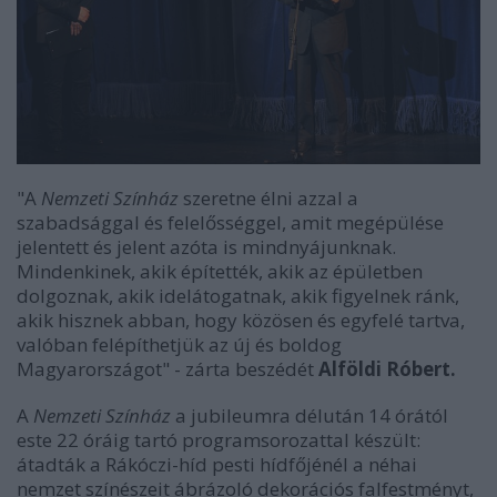
"A
Nemzeti Színház
szeretne élni azzal a
szabadsággal és felelősséggel, amit megépülése
jelentett és jelent azóta is mindnyájunknak.
Mindenkinek, akik építették, akik az épületben
dolgoznak, akik idelátogatnak, akik figyelnek ránk,
akik hisznek abban, hogy közösen és egyfelé tartva,
valóban felépíthetjük az új és boldog
Magyarországot" - zárta beszédét
Alföldi Róbert.
A
Nemzeti Színház
a jubileumra délután 14 órától
este 22 óráig tartó programsorozattal készült:
átadták a Rákóczi-híd pesti hídfőjénél a néhai
nemzet színészeit ábrázoló dekorációs falfestményt,