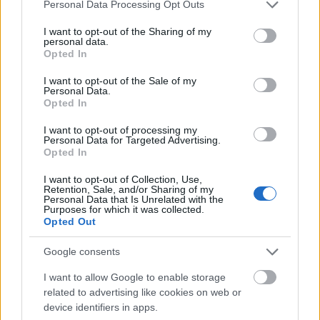
Please note that this website/app uses one or more Google
Personal Data Processing Opt Outs
színjátszást" - emelte ki
Réthelyi Miklós.
services and may gather and store information including but
not limited to your visit or usage behaviour. You may click to
I want to opt-out of the Sharing of my
personal data.
grant or deny consent to Google and its third-party tags to
Opted In
use your data for below specified purposes in below Google
consent section.
I want to opt-out of the Sale of my
Personal Data.
Opted In
I want to opt-out of processing my
Personal Data for Targeted Advertising.
Opted In
I want to opt-out of Collection, Use,
Retention, Sale, and/or Sharing of my
Personal Data that Is Unrelated with the
Purposes for which it was collected.
Opted Out
Alföldi Róbert a Nemzetiről, mint szimbólumról
Google consents
I want to allow Google to enable storage
Alföldi Róbert
igazgató beszédében felidézte: 10
related to advertising like cookies on web or
éve, március 15-én a színfalak mögött készült
device identifiers in apps.
kollégáival a színháznyitó Tragédia-előadásra,