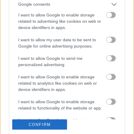
egy új, és akár nagyobb turnéra indítható produkció
Google consents
létrehozása, a következőkben is a
Magyar Állami
I want to allow Google to enable storage
Operaházzal
koprodukcióban.
related to advertising like cookies on web or
A Maszkati Királyi Operaház (ROHM) első előadása
device identifiers in apps.
Puccini Turandotja volt október 12-én. A rendező,
Franco Zeffirelli
az Arena Verona Alapítvány
I want to allow my user data to be sent to
közvetítésével állította színpadra az operát a
Google for online advertising purposes.
vadonatúj házban. Az előadást
Plácido Domingo
vezényelte. A
Magyar Állami Operaház Szöktetés a
I want to allow Google to send me
szerájból
előadása az operaház negyedik
personalized advertising.
premierjeként kerül műsorra.
I want to allow Google to enable storage
related to analytics like cookies on web or
device identifiers in apps.
I want to allow Google to enable storage
related to functionality of the website or app.
Ajánlott bejegyzések:
I want to allow Google to enable storage
CONFIRM
related to personalization.