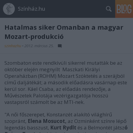
Színház.hu
Hatalmas siker Omanban a magyar
Mozart-produkció
szinhazhu
•
2012. március 25.
Szombaton este rendkívüli sikerrel mutatták be az
október elején megnyílt Maszkati Királyi
Operaházban (ROHM) Mozart Szöktetés a szerájból
című daljátékát; a második előadásra vasárnap este
kerül sor. Káel Csaba, az előadás rendezője, a
Művészetek Palotája vezérigazgatója hosszú
vastapsról számolt be az MTI-nek.
"A női főszerepet, Konstanzét alakító világhírű
szopránt,
Elena Mosucot,
az Ozminként színre lépő
legendás basszust,
Kurt Rydlt
és a Belmontét játsz
ó