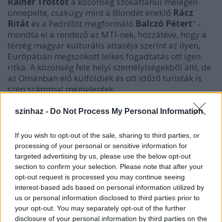
Rainer Trostot
a közönség szokatlanul melegen
ünnepelte, csakúgy mint a Blondét éneklő
Rácz
Ritát
és a Pedrillót megformáló
Balczó Pétert
" -
mondta el a rendező az MTI-nek, hozzátéve, hogy a
térség magyar kulturális attaséja szerint az ilyen,
Európában megszokott lelkes fogadtatás ott igen
ritka. A közönség fele helyi személyiségekből állt, de
az Omanban élő külföldiek és ott időző turisták is
szép számmal megjelentek.
szinhaz -
Do Not Process My Personal Information
If you wish to opt-out of the sale, sharing to third parties, or
processing of your personal or sensitive information for
targeted advertising by us, please use the below opt-out
section to confirm your selection. Please note that after your
opt-out request is processed you may continue seeing
interest-based ads based on personal information utilized by
us or personal information disclosed to third parties prior to
your opt-out. You may separately opt-out of the further
disclosure of your personal information by third parties on the