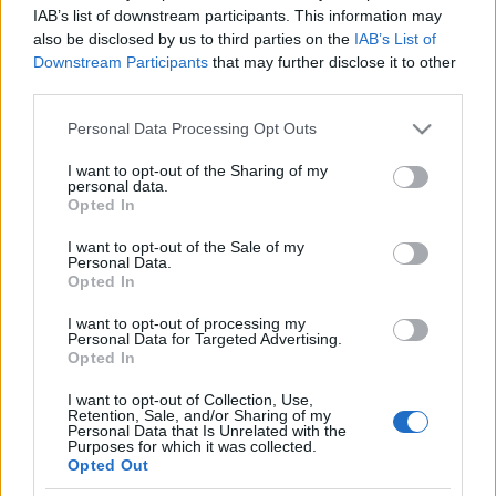
IAB’s list of downstream participants. This information may
"A díszlet -
Csikós Attila
2002-es munkája - mintha
also be disclosed by us to third parties on the
IAB’s List of
ide készült volna, az arab-mór motívumokból épült
Downstream Participants
that may further disclose it to other
kulissza tökéletesen illeszkedik a színház belső
third parties.
teréhez. Minden elem, kellék időben ideért,
zökkenőmentes előkészületek után gördül föl a
Please note that this website/app uses one or more Google
Personal Data Processing Opt Outs
függöny" - ismertette
Káel Csaba.
A rendező
services and may gather and store information including but
kiemelte, hogy a 26 tagú énekkar és az operaházi
not limited to your visit or usage behaviour. You may click to
I want to opt-out of the Sharing of my
personal data.
zenekar, illetve az Orfeo Zenekar kisegítő zenészei
grant or deny consent to Google and its third-party tags to
Opted In
Vashegyi György
vezényletével ugyancsak részesei
use your data for below specified purposes in below Google
consent section.
voltak a sikernek. Mint hozzáfűzte: az előadás
I want to opt-out of the Sale of my
Personal Data.
hírnevet szerzett a majd 200 éves magyar
Opted In
operajátszásnak.
Káel Csaba
elmondta, hogy korábban egy
I want to opt-out of processing my
nemzetközi tanácskozáson váltottak szót
Ahmed
Personal Data for Targeted Advertising.
Opted In
Abouzahra
művészeti tanácsadóval az akkor még
megnyitás előtt álló maszkati operaház és a
I want to opt-out of Collection, Use,
Művészetek Palotája közti együttműködés jövőjéről.
Retention, Sale, and/or Sharing of my
Personal Data that Is Unrelated with the
A tárgyalások fonalát vasárnap délelőtt a maszkati
Purposes for which it was collected.
operaház művészeti és produkciós vezetőjével vették
Opted Out
fel ismét. A megbeszélések alapján kilátásban van