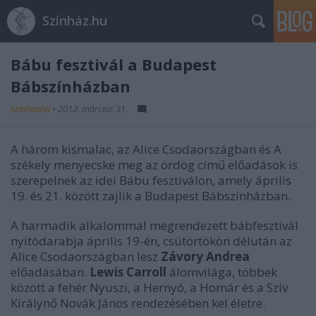
Színház.hu
Bábu fesztivál a Budapest
Bábszínházban
szinhazhu
•
2012. március 31.
A három kismalac, az Alice Csodaországban és A
székely menyecske meg az ördög című előadások is
szerepelnek az idei Bábu fesztiválon, amely április
19. és 21. között zajlik a Budapest Bábszínházban.
A harmadik alkalommal megrendezett bábfesztivál
nyitódarabja április 19-én, csütörtökön délután az
Alice Csodaországban lesz
Závory Andrea
előadásában.
Lewis Carroll
álomvilága, többek
között a fehér Nyuszi, a Hernyó, a Homár és a Szív
Királynő Novák János rendezésében kel életre.