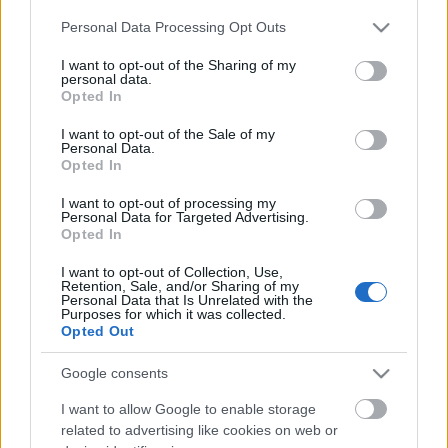
teremtésmítosz is egyben. A fesztivál második
Please note that this website/app uses one or more Google
Personal Data Processing Opt Outs
napját egy felnőtteknek szóló darab, a Re: Hamlet
services and may gather and store information including but
című, egyszemélyes, szöveg nélküli előadás zárja,
not limited to your visit or usage behaviour. You may click to
I want to opt-out of the Sharing of my
melyben Sarkadi Bence marionettművész játszik, és
personal data.
grant or deny consent to Google and its third-party tags to
Opted In
amelyet
Szigeti Balázs
rendezett.
use your data for below specified purposes in below Google
consent section.
I want to opt-out of the Sale of my
Április 21-én, szombaton délelőtt Fabók Mancsi
Personal Data.
Bábszínháza és
Fabók Marianna
várja a közönséget
Opted In
A székely menyecske meg az ördög című előadással.
I want to opt-out of processing my
A mese fonalát ördögszállta királykisasszonyok,
Personal Data for Targeted Advertising.
ördögtől kapott ördögűző képesség, igaz mátkaság
Opted In
és lakodalom ékesítik.
I want to opt-out of Collection, Use,
Retention, Sale, and/or Sharing of my
Az
Árgyélus Színház Az élet és a halál vize
című
Personal Data that Is Unrelated with the
Purposes for which it was collected.
műsorában - amely a fesztivál záró előadása lesz -
Opted Out
egy palóc népmese szereplői mutatkoznak be,
közöttük Jankó királyfi és Tündérszép Ilona. A mesét
Google consents
Écsi Gyöngyi
játssza,
Kováts Marcell
pedig a népi
hangszerek széles skáláját szólaltatja meg: a
I want to allow Google to enable storage
tekerőlanttól kezdve a furulyákon át a dudáig.
related to advertising like cookies on web or