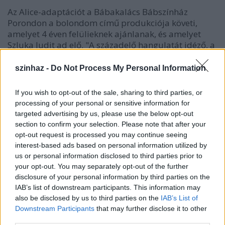
Az Alice-adaptációt a Bábakalács Bábszínház
Porondon a bolondom című produkciója követi,
amelyet 4 éven felülieknek ajánlanak, és amelyet
Szluka Judit ad elő. "A századelő hangulatát idéző, a
burleszkfilmek és vásári játékok hagyományait
ötvöző előadásban a báb és mozgatója együtt,
szinhaz -
Do Not Process My Personal Information
egymással játszik, és közösen alkalmaz többféle
bábozási technikát" - írják a
Budapest Bábszínház
If you wish to opt-out of the sale, sharing to third parties, or
MTI-hez eljuttatott ajánlójában.
processing of your personal or sensitive information for
targeted advertising by us, please use the below opt-out
Este
Lénárt András
kelti életre a légies Balerinát, a
section to confirm your selection. Please note that after your
fürge Bohócot és a kecses Hableányt a Stop című
opt-out request is processed you may continue seeing
előadásban, majd a Con Anima című darabban egy
interest-based ads based on personal information utilized by
magányos lélek útkeresését jeleníti meg. Április 20-
us or personal information disclosed to third parties prior to
án, pénteken délelőtt A három kismalac történetét
your opt-out. You may separately opt-out of the further
mutatja be a Ziránó Színház és
Varga Péter
drótos
disclosure of your personal information by third parties on the
marionettbábok segítségével és üde zenei kísérettel.
IAB’s list of downstream participants. This information may
Az érdeklődők 15 órától Dus Polett előadásában
also be disclosed by us to third parties on the
IAB’s List of
tekinthetik meg az Esőkirály és a szépséges
Downstream Participants
that may further disclose it to other
third parties.
Jázminvirág című mesét, amely szerelemi történet és