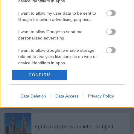
device identifiers in apps.
I want to allow my user data to be sent to
Google for online advertising purposes.
I want to allow Google to send me
personalized advertising.
Ajánlott bejegyzések:
I want to allow Google to enable storage
related to analytics like cookies on web or
device identifiers in apps.
Különleges találkozások Zsámbékon
I want to allow Google to enable storage
CONFIRM
related to functionality of the website or app.
I want to allow Google to enable storage
Ősszel érkezik az Infinite Dance Festival
Data Deletion
Data Access
Privacy Policy
related to personalization.
I want to allow Google to enable storage
related to security, including authentication
functionality and fraud prevention, and other
Épül a Dóm téri szabadtéri színpad
user protection.