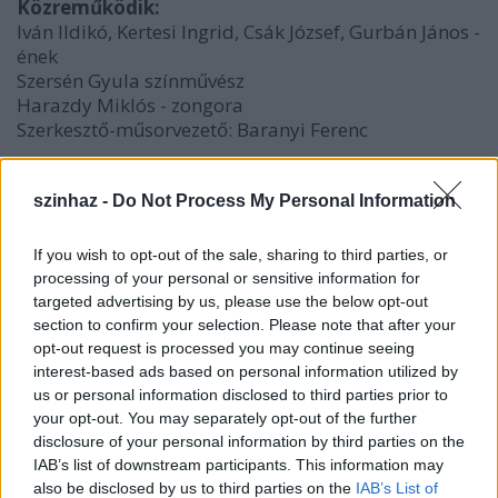
Közreműködik:
Iván Ildikó, Kertesi Ingrid, Csák József, Gurbán János -
ének
Szersén Gyula színművész
Harazdy Miklós - zongora
Szerkesztő-műsorvezető: Baranyi Ferenc
szinhaz -
Do Not Process My Personal Information
Jacques Offenbach mintegy száz csúfondáros
operettet szerzett. Hattyúdala, utolsó műve a zenés
If you wish to opt-out of the sale, sharing to third parties, or
színpadon viszont opera volt: a
Hoffmann meséi
.
processing of your personal or sensitive information for
Ennek a varázslatos dalműnek a legszebb részleteit,
targeted advertising by us, please use the below opt-out
valamint története főhősének, E.T.A. Hoffmannak
section to confirm your selection. Please note that after your
novelláit (megspékelve egy Chamisso-
opt-out request is processed you may continue seeing
regényrészlettel) hallhatják azok, akik május 7-én
interest-based ads based on personal information utilized by
ellátogatnak az Óbudai Társaskörbe.
us or personal information disclosed to third parties prior to
your opt-out. You may separately opt-out of the further
disclosure of your personal information by third parties on the
IAB’s list of downstream participants. This information may
Belépőjegy: 1800 Ft, senior és diákjegy: 900 Ft
also be disclosed by us to third parties on the
IAB’s List of