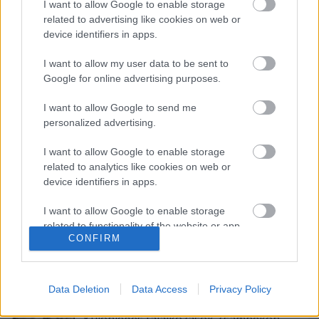
I want to allow Google to enable storage
related to advertising like cookies on web or
device identifiers in apps.
I want to allow my user data to be sent to
Google for online advertising purposes.
I want to allow Google to send me
personalized advertising.
I want to allow Google to enable storage
related to analytics like cookies on web or
device identifiers in apps.
Ajánlott bejegyzések:
I want to allow Google to enable storage
related to functionality of the website or app.
Augusztusban jön az év legvidámabb
CONFIRM
hete
I want to allow Google to enable storage
related to personalization.
Data Deletion
Data Access
Privacy Policy
I want to allow Google to enable storage
related to security, including authentication
Különleges találkozások Zsámbékon