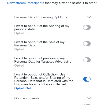
Downstream Participants
that may further disclose it to other
third parties.
Please note that this website/app uses one or more Google
A Civil Rádió és az operaportal.hu támogatásával
Personal Data Processing Opt Outs
services and may gather and store information including but
not limited to your visit or usage behaviour. You may click to
I want to opt-out of the Sharing of my
personal data.
grant or deny consent to Google and its third-party tags to
Opted In
use your data for below specified purposes in below Google
consent section.
I want to opt-out of the Sale of my
Personal Data.
Opted In
I want to opt-out of processing my
Personal Data for Targeted Advertising.
Opted In
I want to opt-out of Collection, Use,
Retention, Sale, and/or Sharing of my
Personal Data that Is Unrelated with the
Purposes for which it was collected.
Opted Out
Google consents