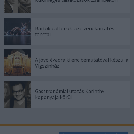
functionality and fraud prevention, and other
user protection.
Bartók dallamok jazz-zenekarral és
tánccal
A jövő évadra kilenc bemutatóval készül a
Vígszínház
Gasztronómiai utazás Karinthy
koponyája körül