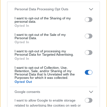
képviselői már a döntések előkészítő szakaszában
kifejthetik majd álláspontjukat!
Please note that this website/app uses one or more Google
Personal Data Processing Opt Outs
services and may gather and store information including but
Ezúton hívnánk fel a figyelmét arra, hogy az Ön
not limited to your visit or usage behaviour. You may click to
I want to opt-out of the Sharing of my
irányítása alá tartozó Minisztérium még nem írta ki
personal data.
grant or deny consent to Google and its third-party tags to
Opted In
azokat a művészeti tevékenységekhez köthető
use your data for below specified purposes in below Google
pályázatokat, melyek eredménye alapvetően
consent section.
I want to opt-out of the Sale of my
befolyásolja sok színház, társulat, elsősorban a
Personal Data.
Opted In
független szférában működő csoport működését.
Tekintettel arra, hogy ezek a pályázatok törvénybe
I want to opt-out of processing my
foglalt kultúrpolitikai feladatokat támogatnak
Personal Data for Targeted Advertising.
(Katona József produkciós pályázat – a magyar
Opted In
művek színpadi megjelenése érdekében; Weöres
I want to opt-out of Collection, Use,
Sándor pályázat – a gyermekszínházi előadások
Retention, Sale, and/or Sharing of my
színvonala érdekében, stb.) kiemelten fontos lenne,
Personal Data that Is Unrelated with the
Purposes for which it was collected.
hogy mielőbb megvalósuljanak.
Opted Out
Intézkedését várva,
Google consents
Üdvözlettel:
I want to allow Google to enable storage
related to advertising like cookies on web or