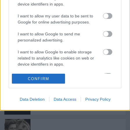
Csizmadia Tibor
elnök
device identifiers in apps.
I want to allow my user data to be sent to
Google for online advertising purposes.
I want to allow Google to send me
personalized advertising.
Ajánlott bejegyzések:
I want to allow Google to enable storage
related to analytics like cookies on web or
device identifiers in apps.
Indul az e-Trafó online programsorozat
I want to allow Google to enable storage
CONFIRM
related to functionality of the website or app.
I want to allow Google to enable storage
Nagy sikerrel zárult a Veszprémi Petőfi
Data Deletion
Data Access
Privacy Policy
related to personalization.
Színház érzékenyítő fesztiválja
I want to allow Google to enable storage
related to security, including authentication
functionality and fraud prevention, and other