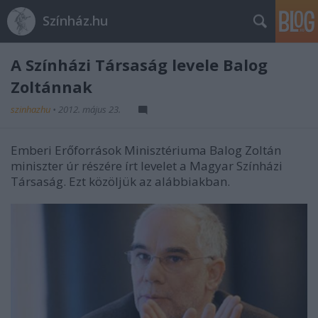
Színház.hu
A Színházi Társaság levele Balog
Zoltánnak
szinhazhu
•
2012. május 23.
Emberi Erőforrások Minisztériuma Balog Zoltán
miniszter úr részére írt levelet a Magyar Színházi
Társaság. Ezt közöljük az alábbiakban.