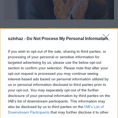
Balog Zoltán, fotó: Népszabadság - Reviczky Zsolt
szinhaz -
Do Not Process My Personal Information
A Magyar Színházi Társaság levele:
Készült: 2012. máj. 23. szerda, 08:39
If you wish to opt-out of the sale, sharing to third parties, or
processing of your personal or sensitive information for
Tisztelt Miniszter Úr!
targeted advertising by us, please use the below opt-out
section to confirm your selection. Please note that after your
Először is engedje meg, hogy a Magyar Színházi
opt-out request is processed you may continue seeing
Társaság elnöksége nevében gratuláljak miniszteri
interest-based ads based on personal information utilized by
kinevezéséhez. Reméljük, hogy munkáját
us or personal information disclosed to third parties prior to
eredményesen és örömmel végzi majd! Ehhez
your opt-out. You may separately opt-out of the further
ajánljuk fel segítségünket, mint a legnagyobb
disclosure of your personal information by third parties on the
IAB’s list of downstream participants. This information may
magyar színház-szakmai szervezet képviselői. Bízunk
also be disclosed by us to third parties on the
IAB’s List of
benne, hogy a jövőben valódi egyeztetés alakul ki
Downstream Participants
that may further disclose it to other
szakmánkat érintő kérdésekről és az érintett terület
third parties.