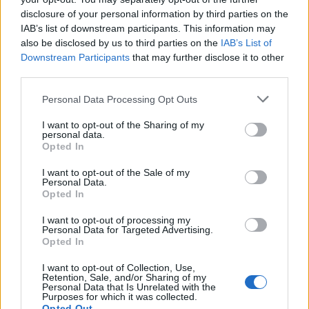
disclosure of your personal information by third parties on the
IAB’s list of downstream participants. This information may
also be disclosed by us to third parties on the
IAB’s List of
A következő évadban a nézők találkozhatnak többek
Downstream Participants
that may further disclose it to other
között a Feketeszárú cseresznyével
Kerényi Imre
third parties.
rendezésében, az Egy szerelem három éjszakájával,
Please note that this website/app uses one or more Google
illetve a Komámasszony hol a stukker-rel
Huszti
Personal Data Processing Opt Outs
services and may gather and store information including but
Péter
rendezésében, A nagymamával
Nagy Viktor
not limited to your visit or usage behaviour. You may click to
I want to opt-out of the Sharing of my
rendezésében,
Galambos Erzsi
főszereplésével,
personal data.
grant or deny consent to Google and its third-party tags to
Arthur Miller
Édes fiaim című darabjával, szintén
Opted In
use your data for below specified purposes in below Google
Kerényi Imre
rendezésében, a Rómeó és Júliával,
consent section.
beavató színházi formában.
I want to opt-out of the Sale of my
Personal Data.
Opted In
A 2012-2013-as évadra szóló bérleteket május 2-a és
20-a között változatlan feltételek mellett újíthatják
I want to opt-out of processing my
Personal Data for Targeted Advertising.
meg. A
megvásárolt bérletekre
május 2 és 31 között
5%
Opted In
t adnak.
kedvezmény
I want to opt-out of Collection, Use,
Retention, Sale, and/or Sharing of my
Nemcsák Károly a Magyar Nemzetnek mesélt
Personal Data that Is Unrelated with the
terveiről
Purposes for which it was collected.
Opted Out