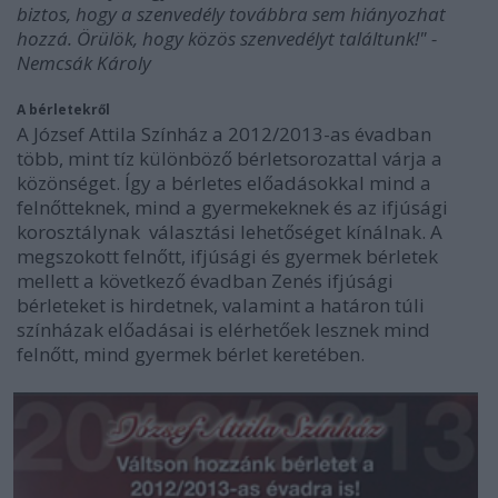
biztos, hogy a szenvedély továbbra sem hiányozhat
hozzá. Örülök, hogy közös szenvedélyt találtunk!" -
Nemcsák Károly
A bérletekről
A József Attila Színház a 2012/2013-as évadban
több, mint tíz különböző bérletsorozattal várja a
közönséget. Így a bérletes előadásokkal mind a
felnőtteknek, mind a gyermekeknek és az ifjúsági
korosztálynak választási lehetőséget kínálnak. A
megszokott felnőtt, ifjúsági és gyermek bérletek
mellett a következő évadban Zenés ifjúsági
bérleteket is hirdetnek, valamint a határon túli
színházak előadásai is elérhetőek lesznek mind
felnőtt, mind gyermek bérlet keretében.