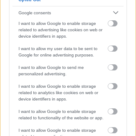
"A Szerencsejáték Zrt. közvetve és közvetlen módon is
Google consents
szerepet vállal a támogatásra érdemes kulturális
projektek felkarolásában. A Nemzeti Kulturális Alap
I want to allow Google to enable storage
2010 óta az Ötöslottó játékadójának 90%-át
related to advertising like cookies on web or
kulturális projektek finanszírozására fordítja. Ez az
device identifiers in apps.
összeg a múlt évben több mint 10 milliárd forintot
tett ki. Társaságunk közvetlenül is támogat
I want to allow my user data to be sent to
kulturális programokat, tavaly erre a célra több
Google for online advertising purposes.
mint 400 millió forintot fordítottunk" - mondta
Tulik
Ágnes,
a Szerencsejáték Zrt. kommunikációs
I want to allow Google to send me
igazgatóhelyettese a Magyar Nemzetnek.
personalized advertising.
"A határainkon túl számos, kivételes tehetségű
I want to allow Google to enable storage
művészekből álló magyar nyelvű társulat működik,
related to analytics like cookies on web or
nem egy közülük embert próbáló körülmények
device identifiers in apps.
között küzd a talpon maradásért. A budapesti
I want to allow Google to enable storage
fellépések egyrészt becsatornázzák a
related to functionality of the website or app.
hazai színházi vérkeringésbe ezeket a társulatokat az
új, izgalmas színeket felvonultató előadásaikkal,
I want to allow Google to enable storage
amelyek már magukon viselik az őket befogadó