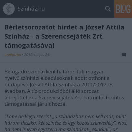
Színház.hu
Bérletsorozatot hirdet a József Attila
Színház - a Szerencsejáték Zrt.
támogatásával
szinhazhu
•
2012. május 24.
Befogadó színházként határon túli magyar
nyelvű színházi előadásoknak adott otthont a
budapesti József Attila Színház a 2011/2012-es
évadban. A tíz produkcióból álló sorozat
létrejöttéhez a Szerencsejáték Zrt. hatmillió forintos
támogatással járult hozzá.
"Lope de Vega szerint „a színházhoz nem kell más, mint
három deszka, két színész és egy közös szenvedély”. Nos,
ha nem is ilyen egyszerû ma színházat „csinálni”, az