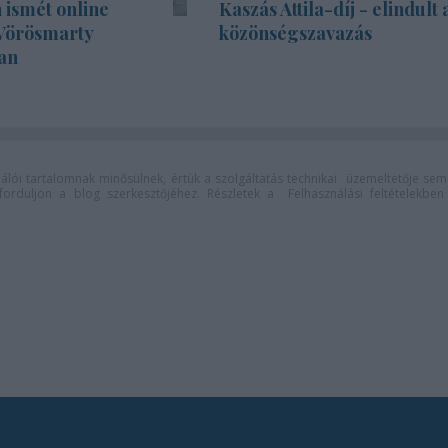
 ismét online
Kaszás Attila-díj - elindult 
 Vörösmarty
közönségszavazás
an
lói tartalomnak minősülnek, értük a
szolgáltatás technikai
üzemeltetője sem
n forduljon a blog szerkesztőjéhez. Részletek a
Felhasználási feltételekben