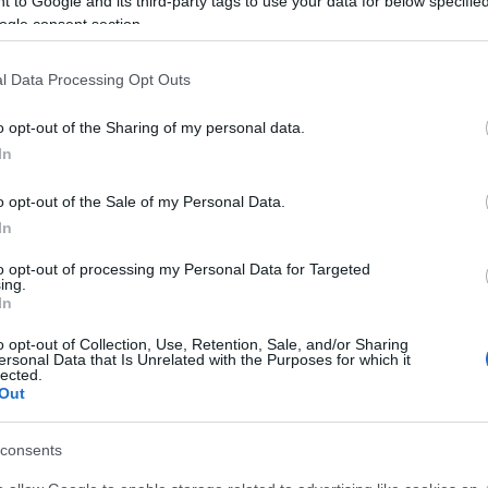
 to Google and its third-party tags to use your data for below specifi
ogle consent section.
l Data Processing Opt Outs
o opt-out of the Sharing of my personal data.
In
 és tartalmában különböző, de egyenértékű szint
o opt-out of the Sale of my Personal Data.
In
vál díszvendége” kitüntetést és rangot. A FESZ
agy alkotói csoport, társulat prezentálja repertoárj
to opt-out of processing my Personal Data for Targeted
ing.
: Pintér Béla és Társulata.
In
 működési elvére hasonlít: a felkért válogató – az 
o opt-out of Collection, Use, Retention, Sale, and/or Sharing
független színházi előadásaiból választ ki 5
ersonal Data that Is Unrelated with the Purposes for which it
lected.
Out
e hagyományát egyesíti egy magasabb szinten, a
alkozása, amitől a fesztivál a korábbiaknál is
consents
últ években is készültek a THEALTER felkérésére a