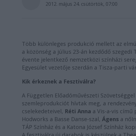
2012. május 24. csütörtök, 07:00
Több különleges produkció mellett az elmúlt
a közönség a július 23-án kezdődő szegedi 
évente jelentkező nemzetközi színházi sere
Egyesület vezetője szerdán a Tisza-parti vá
Kik érkeznek a Fesztiválra?
A Független Előadóművészeti Szövetséggel 
szemleprodukciót hívtak meg, a rendezvény 
cselekedeteivel,
Réti Anna
a Vis-a-vis című
Hodworks a Basse Danse-szal,
Ágens
a nőIn
TÁP Színház és a Katona József Színház ko
A fesztiválra új darabok is készülnek a Theal