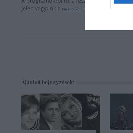
A programokról itt a fesztivál honlapján 
jelen vagyunk a
is.
Facebookon
Ajánlott bejegyzések: