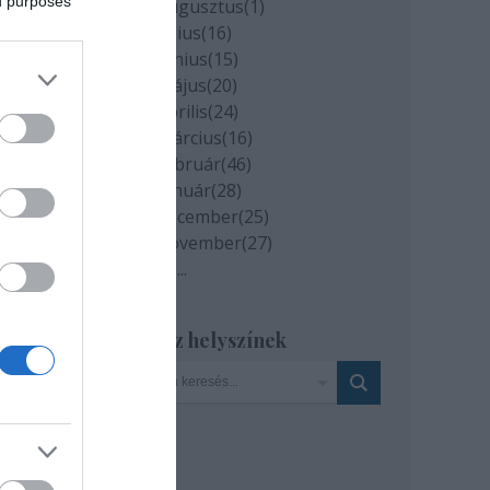
ed purposes
2020 augusztus
(
1
)
2020 július
(
16
)
2020 június
(
15
)
2020 május
(
20
)
2020 április
(
24
)
2020 március
(
16
)
2020 február
(
46
)
2020 január
(
28
)
2019 december
(
25
)
2019 november
(
27
)
ának
Tovább
...
idei
Szinház helyszínek