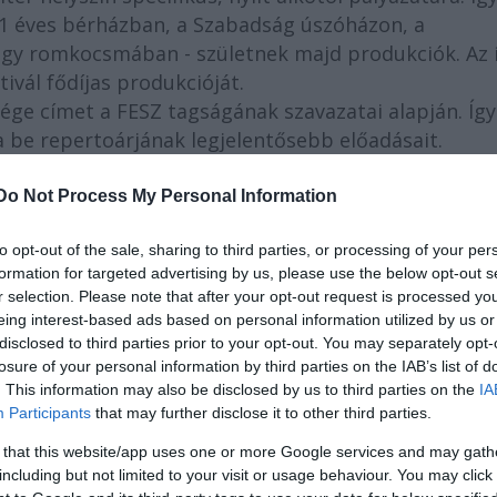
101 éves bérházban, a Szabadság úszóházon, a
y romkocsmában - születnek majd produkciók. Az 
tivál fődíjas produkcióját.
ndége címet a FESZ tagságának szavazatai alapján. Így
a be repertoárjának legjelentősebb előadásait.
izve izgalmas kelet- és dél-európai színházi előadás
i magyar alkotókat is.
Do Not Process My Personal Information
let és a szabadkai Kosztolányi Dezső Színház a hat
to opt-out of the sale, sharing to third parties, or processing of your per
s-port projektjének második, a magyar oldalon gyűj
formation for targeted advertising by us, please use the below opt-out s
r selection. Please note that after your opt-out request is processed y
ny: egyaránt szerveznek utcaszínházat és workshop
eing interest-based ads based on personal information utilized by us or
s napilapja, lesz Thealter Rádió és naponta frissülő
disclosed to third parties prior to your opt-out. You may separately opt-
losure of your personal information by third parties on the IAB’s list of
. This information may also be disclosed by us to third parties on the
IA
Participants
that may further disclose it to other third parties.
 that this website/app uses one or more Google services and may gath
including but not limited to your visit or usage behaviour. You may click 