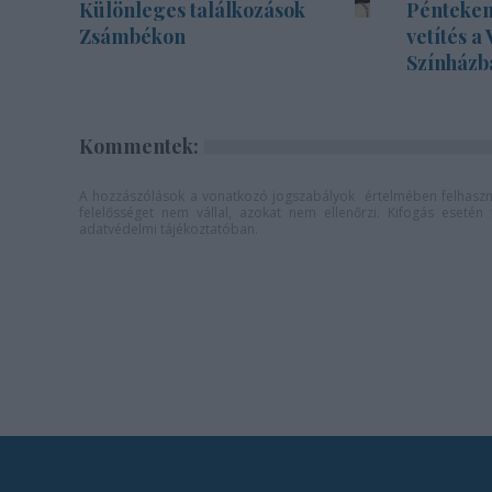
Különleges találkozások
Pénteken
Zsámbékon
vetítés a
Színházb
Kommentek:
A hozzászólások a
vonatkozó jogszabályok
értelmében felhaszná
felelősséget nem vállal, azokat nem ellenőrzi. Kifogás eseté
adatvédelmi tájékoztatóban
.