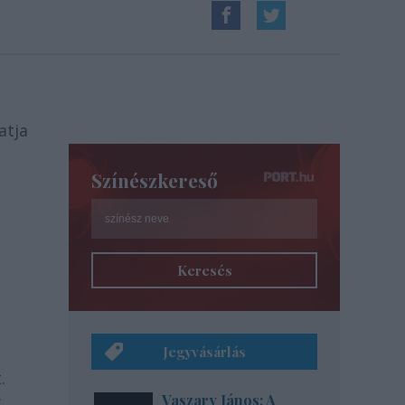
atja
Színészkereső
Keresés
Jegyvásárlás
.
y
Vaszary János: A