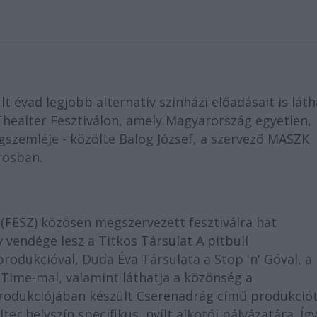
 évad legjobb alternatív színházi előadásait is láth
Thealter Fesztiválon, amely Magyarország egyetlen,
gszemléje - közölte Balog József, a szervező MASZK
rosban.
(FESZ) közösen megszervezett fesztiválra hat
vendége lesz a Titkos Társulat A pitbull
 produkcióval, Duda Éva Társulata a Stop 'n' Góval, a
Time-mal, valamint láthatja a közönség a
produkciójában készült Cserenadrág című produkciót
ter helyszín specifikus, nyílt alkotói pályázatára. Íg