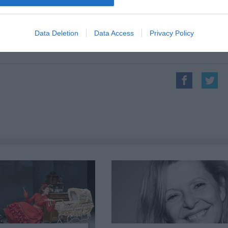
tájékozódhatnak majd az érdeklődők és természetese
Data Deletion
Data Access
Privacy Policy