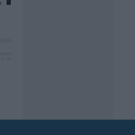
a
milyen
és az