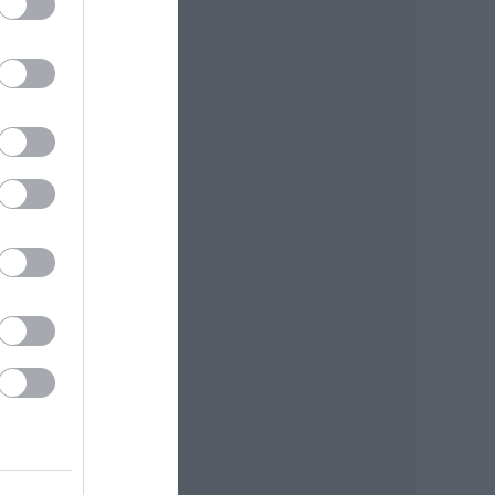
ó)
LTER
és
z
ó