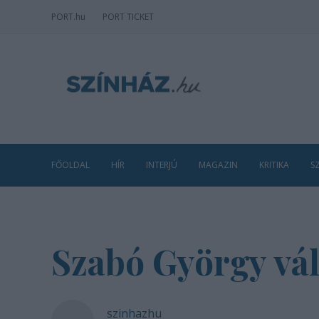
PORT
.hu
PORT TICKET
FŐOLDAL
HÍR
INTERJÚ
MAGAZIN
KRITIKA
S
Szabó György vál
szinhazhu