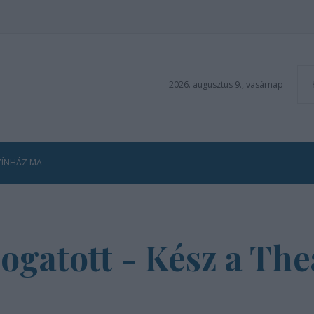
2026. augusztus 9., vasárnap
ZÍNHÁZ MA
ogatott - Kész a Th