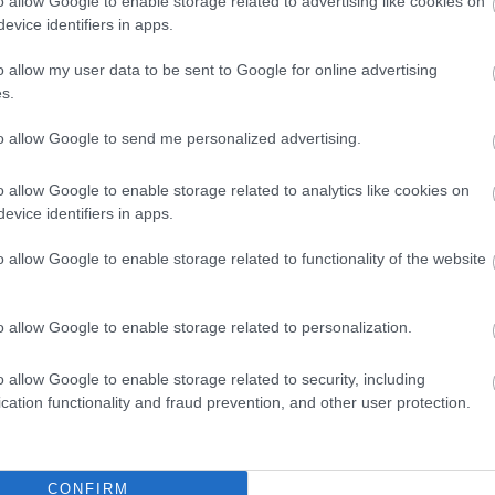
o allow Google to enable storage related to advertising like cookies on
ran vezettünk be érdekes, különleges, alkalmi
evice identifiers in apps.
ílt alkotói pályázatot írunk ki: Szeged városának négy
új produkció vagy művészeti projekt tervével
o allow my user data to be sent to Google for online advertising
 Egyed Erika (az SZTE kulturális szervezője), Szalai-
s.
rey Samu (építész, urbanista) – döntése alapján a
to allow Google to send me personalized advertising.
és pénzügyi támogatást elképzelésének
okból választja ki a zsűri a fesztivál fődíjas
o allow Google to enable storage related to analytics like cookies on
evice identifiers in apps.
(március 26-án javított verzi
jekt pályázat – THEALTER FESZT 2012
o allow Google to enable storage related to functionality of the website
át a főprogram negyedik összetevője adja. A THEA
nal szellemében, elsősorban Kelet- és Dél-Európa
dégül látunk határon túli magyar alkotókat is.
o allow Google to enable storage related to personalization.
ogramokban sem lesz hiány idén sem: utcaszínházat 
ik az Ex-stasis, a fesztivál ingyenes napilapja, les
o allow Google to enable storage related to security, including
cation functionality and fraud prevention, and other user protection.
TER-blog.
el ajándékprogrammal a szegedi Csillag Börtön Dank
CONFIRM