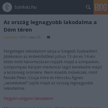
Színház.hu
Az ország legnagyobb lakodalma a
Dóm téren
szinhazhu
•
2012. május 25.
Fergeteges lakodalom várja a Szegedi Szabadtéri
Játékokon az érdeklődőket július 13-án és 14-én:
több mint háromszázan ropják majd a színpadon,
színpompás Kárpát-medencei lagzi kerekedik majd
a közönség örömére. Nem kisebb művészek, mint
Novák Péter, Csuja Imre és Herczku Ágnes
„vezetésével” zajlik majd az ország legnagyobb
lakodalma.
Hegyen-völgyön lakodalom