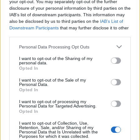
your opt-out. You may separately opt-out of the further
disclosure of your personal information by third parties on the
IAB’s list of downstream participants. This information may
also be disclosed by us to third parties on the
IAB’s List of
Downstream Participants
that may further disclose it to other
third parties.
Please note that this website/app uses one or more Google
Personal Data Processing Opt Outs
services and may gather and store information including but
not limited to your visit or usage behaviour. You may click to
I want to opt-out of the Sharing of my
personal data.
grant or deny consent to Google and its third-party tags to
Opted In
use your data for below specified purposes in below Google
consent section.
I want to opt-out of the Sale of my
Personal Data.
Opted In
„A máig legendás, 1972-es előadás címét
I want to opt-out of processing my
megőriztük – mesélte a koreográfus a koncepcióról.
Personal Data for Targeted Advertising.
Opted In
– Az volt az első alkalom, amikor a Szegedi
Néptáncfesztivál beköltözött a Dóm térre.
I want to opt-out of Collection, Use,
Természetesen ugyanazokkal a lakodalmi
Retention, Sale, and/or Sharing of my
Personal Data that Is Unrelated with the
szituációkkal, dramaturgiai pontokkal állítjuk
Purposes for which it was collected.