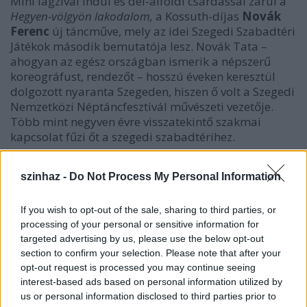
Mini lagzival indul és dél-alföldi csárdással zárul a
Hegyen-völgyön lakodalom
,
a Kossuth-díjas
Novák
Ferenc
új táncműve, mely az idei Szegedi Szabadtéri
Játékok második bemutatója lesz. Novák Tata –
ahogyan az egész országban ismerik a népszerű
koreográfust, rendezőt – hosszú éveken keresztül
dolgozott nyaranta Szegeden, hiszen ő volt a Szegedi
Nemzetközi Néptáncfesztivál művészeti vezetője.
Több mint negyven évre visszatekintő szakmai
kapcsolat fűzi őt a szegedi szabadtérihez.
Tavaly, 80. születésnapja alkalmából kapta a
szinhaz -
Do Not Process My Personal Information
lehetőséget
Bátyai Edina
igazgatótól, hogy
megrendezze a fesztivál új néptáncbemutatóját. Az
előkészületek a nyári premierre már meg is
If you wish to opt-out of the sale, sharing to third parties, or
kezdődtek, a produkcióban magyarországi és
processing of your personal or sensitive information for
határon túli együttesek fergeteges lakodalmat
targeted advertising by us, please use the below opt-out
section to confirm your selection. Please note that after your
kerítenek majd a dóm színpadára.
opt-out request is processed you may continue seeing
interest-based ads based on personal information utilized by
us or personal information disclosed to third parties prior to