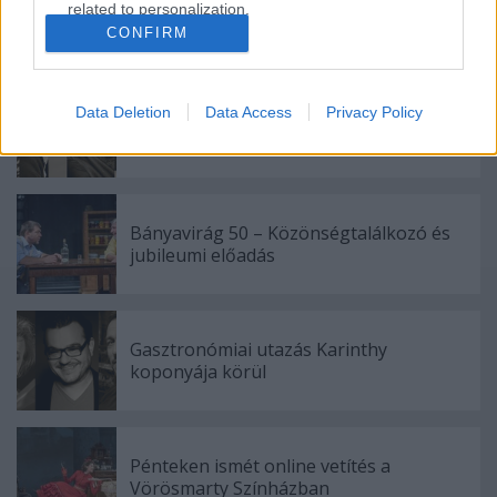
related to personalization.
CONFIRM
Ajánlott bejegyzések:
I want to allow Google to enable storage
related to security, including authentication
functionality and fraud prevention, and other
Data Deletion
Data Access
Privacy Policy
Különleges találkozások Zsámbékon
user protection.
Bányavirág 50 – Közönségtalálkozó és
jubileumi előadás
Gasztronómiai utazás Karinthy
koponyája körül
Pénteken ismét online vetítés a
Vörösmarty Színházban