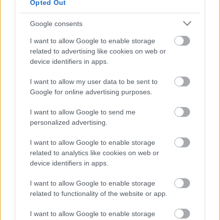
színre: ugyanúgy láthatnak a nézők legény- és
Opted Out
leánybúcsút vagy épp menyasszony kikérést.
Annyiban azonban mégis más lesz a negyven évvel
Google consents
ezelőttihez képest, hogy azóta számos új
I want to allow Google to enable storage
ismeretanyag gyülemlett fel. Ebben a Hegyen-
related to advertising like cookies on web or
völgyön lakodalomban már sok olyan táncgyűjtést is
device identifiers in apps.
bele tudunk tenni, ami a korábbiban még nem volt
lehetséges.”
I want to allow my user data to be sent to
Google for online advertising purposes.
Novák Ferenc
elmondta, Budapestről érkezik a
Bihari János Táncegyüttes és a Vasas
I want to allow Google to send me
Művészegyüttes, Szegedről "minden együttes, ami
personalized advertising.
elképzelhető", emellett szlovák, román, szerb és
horvát táncosok is részt vesznek az eget rengető
I want to allow Google to enable storage
mulatságban. Az előadás a 2012-es Szegedi
related to analytics like cookies on web or
Nemzetközi Néptáncfesztivál záróakkordja lesz.
device identifiers in apps.
I want to allow Google to enable storage
related to functionality of the website or app.
I want to allow Google to enable storage