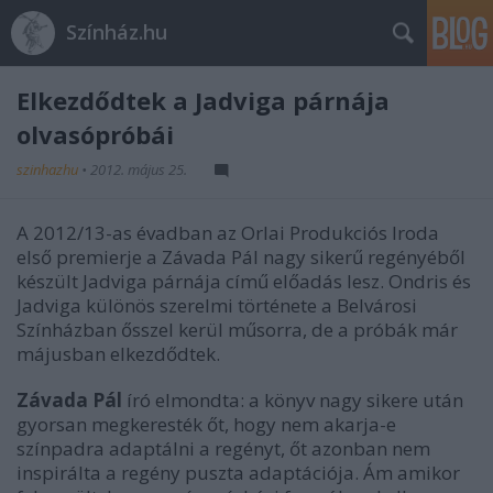
Színház.hu
Elkezdődtek a Jadviga párnája
olvasópróbái
szinhazhu
•
2012. május 25.
A 2012/13-as évadban az Orlai Produkciós Iroda
első premierje a Závada Pál nagy sikerű regényéből
készült Jadviga párnája című előadás lesz. Ondris és
Jadviga különös szerelmi története a Belvárosi
Színházban ősszel kerül műsorra, de a próbák már
májusban elkezdődtek.
Závada Pál
író elmondta: a könyv nagy sikere után
gyorsan megkeresték őt, hogy nem akarja-e
színpadra adaptálni a regényt, őt azonban nem
inspirálta a regény puszta adaptációja. Ám amikor