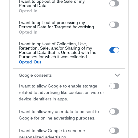
I want to opt-out of the Sale of my
Personal Data.
Opted In
I want to opt-out of processing my
Personal Data for Targeted Advertising.
Opted In
I want to opt-out of Collection, Use,
Ónodi Eszter
Retention, Sale, and/or Sharing of my
Personal Data that Is Unrelated with the
A zenés-színházi elemeken kívül az előadás
Purposes for which it was collected.
Opted Out
érdekessége lesz az is, hogy a színészek több
szerepben is feltűnnek, ami – ahogy
Hargitai Iván
Google consents
rendező mondja –, nem pusztán technikai kérdés,
hiszen nagyon fontos az, hogy az egyes színészek
I want to allow Google to enable storage
által megformált karakterek milyen kapcsolatban
related to advertising like cookies on web or
állnak egymással, vagyis súlyos oka van annak, hogy
device identifiers in apps.
egy színész miért épp azt a két-három szerepet
játssza. Hargitai Iván másodszor dolgozik az Orlai
I want to allow my user data to be sent to
Produkciós Irodával, korábban
Az isteni Sarah
című
Google for online advertising purposes.
előadást rendezte,
Vári Éva
és
Gálffi László
főszereplésével.
I want to allow Google to send me
personalized advertising.