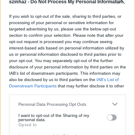
szinhaz -
Do Not Process My Personal Information
Fotók: Tiszeker Dániel
Závada Pál
regényéből 2000-ben film is készült
If you wish to opt-out of the sale, sharing to third parties, or
Deák Krisztina
rendezésében,
Bodó Viktor
és
Tóth
processing of your personal or sensitive information for
Ildikó
főszereplésével, amelyben
Ónódi Eszter
targeted advertising by us, please use the below opt-out
Jadviga legjobb barátnőjét, Irmust alakította. Az
section to confirm your selection. Please note that after your
Orlai Produkciós Iroda előadásában Ónódi Eszter a
opt-out request is processed you may continue seeing
címszerepben lesz látható, Ondrist pedig a Pesti
interest-based ads based on personal information utilized by
Magyar Színház társulatának tagja,
Pál András
us or personal information disclosed to third parties prior to
your opt-out. You may separately opt-out of the further
alakítja majd. Az előadás főbb szerepeiben
Pokorny
disclosure of your personal information by third parties on the
Lia, Takács Kati, Gáspár Sándor, Lukáts Andor,
IAB’s list of downstream participants. This information may
Szikszai Rémusz
és
Lábodi Ádám
lesznek
also be disclosed by us to third parties on the
IAB’s List of
láthatóak.
Downstream Participants
that may further disclose it to other
third parties.
Please note that this website/app uses one or more Google
Personal Data Processing Opt Outs
services and may gather and store information including but
not limited to your visit or usage behaviour. You may click to
I want to opt-out of the Sharing of my
personal data.
grant or deny consent to Google and its third-party tags to
Opted In
use your data for below specified purposes in below Google
consent section.