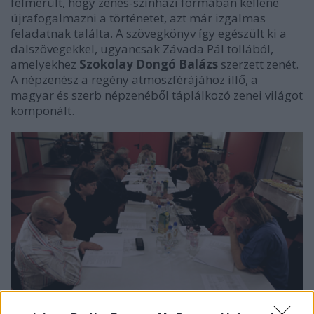
felmerült, hogy zenés-színházi formában kellene
újrafogalmazni a történetet, azt már izgalmas
feladatnak találta. A szövegkönyv így egészült ki a
dalszövegekkel, ugyancsak Závada Pál tollából,
amelyekhez
Szokolay Dongó Balázs
szerzett zenét.
A népzenész a regény atmoszférájához illő, a
magyar és szerb népzenéből táplálkozó zenei világot
komponált.