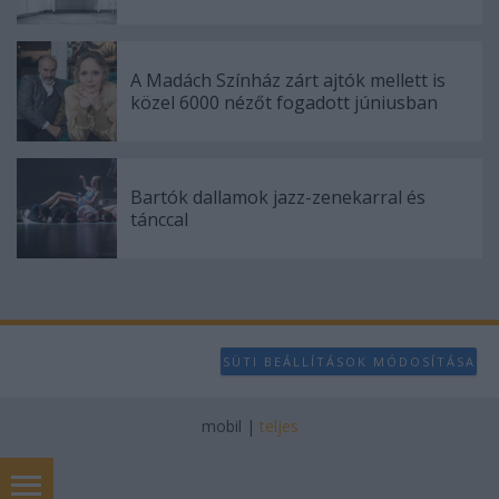
A Madách Színház zárt ajtók mellett is
közel 6000 nézőt fogadott júniusban
Bartók dallamok jazz-zenekarral és
tánccal
SÜTI BEÁLLÍTÁSOK MÓDOSÍTÁSA
mobil
|
teljes