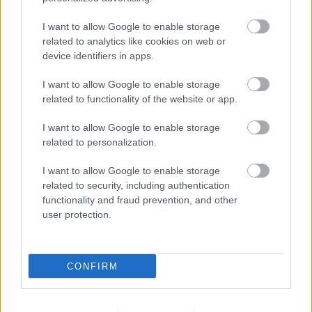
A
Jadviga párnája
díszlettervezője
Cziegler Balázs
,
jelmeztervezője
Kárpáti Enikő
, dramaturgja
Lőkös
I want to allow Google to enable storage
related to analytics like cookies on web or
Ildikó
.
device identifiers in apps.
Az előadás bemutatója
2012. október 13-án
,
I want to allow Google to enable storage
szombaton lesz, a Belvárosi Színházban.
related to functionality of the website or app.
Forrás: Orlai Produkciós Iroda
I want to allow Google to enable storage
related to personalization.
Itt interjút olvashatnak Závada Pállal a
darabról:
I want to allow Google to enable storage
related to security, including authentication
functionality and fraud prevention, and other
user protection.
Mégis lesz Jadviga párnája - Új helyen Závada darabja
Budapest
| 2012. február 3. péntek, 12:01
CONFIRM
A Kék Művészügynökség szerződést bontott Závada Pál megbízásából az
Új Színházzal, hiszen az író nem engedélyezi darabjainak bemutatását. Hargit