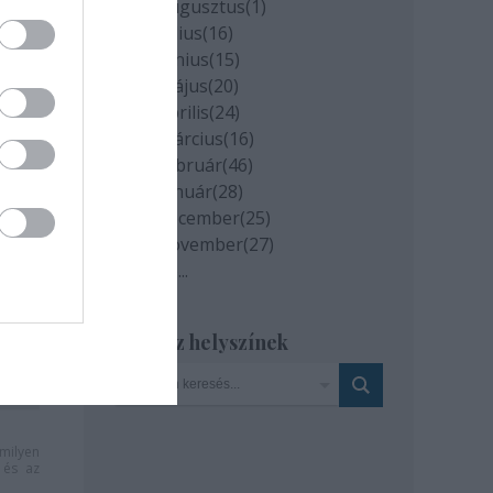
2020 augusztus
(
1
)
2020 július
(
16
)
2020 június
(
15
)
2020 május
(
20
)
2020 április
(
24
)
2020 március
(
16
)
2020 február
(
46
)
2020 január
(
28
)
2019 december
(
25
)
2019 november
(
27
)
Tovább
...
Szinház helyszínek
milyen
és az