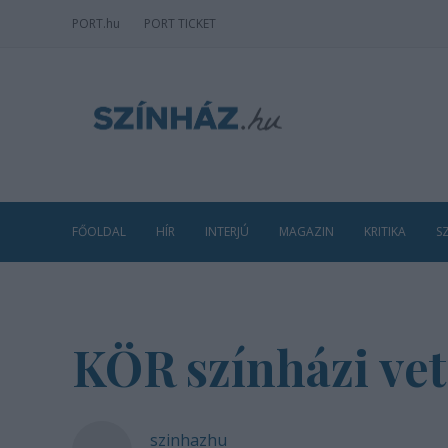
PORT
.hu
PORT TICKET
FŐOLDAL
HÍR
INTERJÚ
MAGAZIN
KRITIKA
S
KÖR színházi ve
szinhazhu