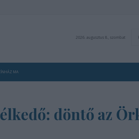
2026. augusztus 8., szombat
ZÍNHÁZ MA
télkedő: döntő az Ö