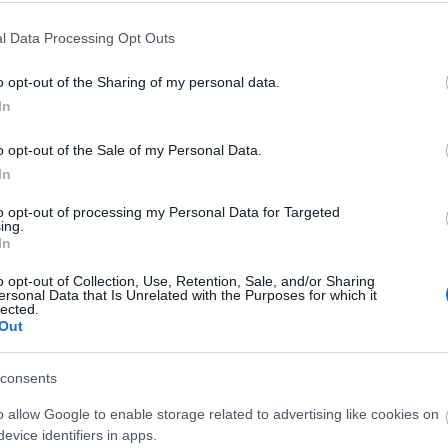
l Data Processing Opt Outs
o opt-out of the Sharing of my personal data.
In
o opt-out of the Sale of my Personal Data.
In
g, a házigazda
Hámori Gabriella
lesz, mellette a h
n segítőként. A zsűrit
Máté Gábor, Mácsai Pál
és
Va
to opt-out of processing my Personal Data for Targeted
ing.
In
tőt a helyszínen is megtekinthetik az érdeklődők.
o opt-out of Collection, Use, Retention, Sale, and/or Sharing
ersonal Data that Is Unrelated with the Purposes for which it
lected.
Out
consents
o allow Google to enable storage related to advertising like cookies on
evice identifiers in apps.