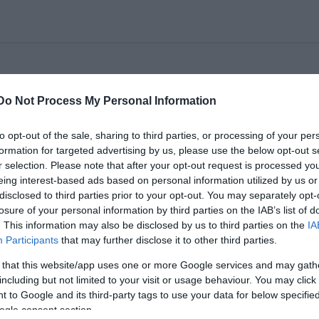
zínház és a Radnóti Miklós Színház közös, KÖR
Do Not Process My Personal Information
detett színházi vetélkedőjének döntőjét szombaton
to opt-out of the sale, sharing to third parties, or processing of your per
formation for targeted advertising by us, please use the below opt-out s
r selection. Please note that after your opt-out request is processed y
három színház a KÖR-t. A vetélkedőre 60
eing interest-based ads based on personal information utilized by us or
ból csaknem 100 csapat jelentkezett, akik eddig há
disclosed to third parties prior to your opt-out. You may separately opt-
e az Örkény Színház az MTI-vel.
losure of your personal information by third parties on the IAB’s list of
. This information may also be disclosed by us to third parties on the
IA
három színházzal kapcsolatos kérdésekre válaszoltak 
Participants
that may further disclose it to other third parties.
g. A hét legjobb csapat most az Örkény Színház
en tárgyi tudásuk mellett ügyességüket és
 that this website/app uses one or more Google services and may gath
including but not limited to your visit or usage behaviour. You may click 
tok.
 to Google and its third-party tags to use your data for below specifi
ogle consent section.