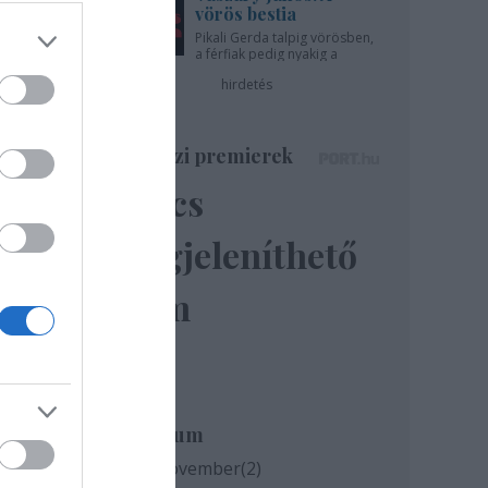
vörös bestia
Pikali Gerda talpig vörösben,
a férfiak pedig nyakig a
pácban - az Újszínházban!
hirdetés
Színházi premierek
Nincs
árom
lló
megjeleníthető
elem
Archívum
2020 november
(
2
)