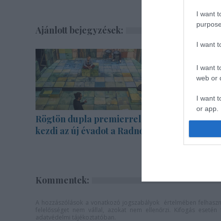
I want t
purpose
Ajánlott bejegyzések:
I want 
I want t
web or d
I want t
or app.
Rögtön dupla premierrel
Bartók d
I want t
kezdi az új évadot a Radnóti
zenekarra
I want t
authenti
Kommentek:
A hozzászólások a
vonatkozó jogszabályok
értelmében felhaszná
felelősséget nem vállal, azokat nem ellenőrzi. Kifogás eseté
adatvédelmi tájékoztatóban
.