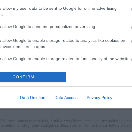
o allow my user data to be sent to Google for online advertising
s.
to allow Google to send me personalized advertising.
o allow Google to enable storage related to analytics like cookies on
evice identifiers in apps.
o allow Google to enable storage related to functionality of the website
allamok jazz-
A jövő évadra kilenc
o allow Google to enable storage related to personalization.
l és tánccal
bemutatóval készül a
CONFIRM
Vígszínház
o allow Google to enable storage related to security, including
cation functionality and fraud prevention, and other user protection.
Data Deletion
Data Access
Privacy Policy
lói tartalomnak minősülnek, értük a
szolgáltatás technikai
üzemeltetője sem
n forduljon a blog szerkesztőjéhez. Részletek a
Felhasználási feltételekben