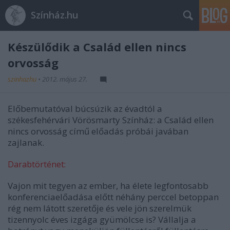
Színház.hu
Készülődik a Család ellen nincs
orvosság
szinhazhu
•
2012. május 27.
Előbemutatóval búcsúzik az évadtól a
székesfehérvári Vörösmarty Színház: a Család ellen
nincs orvosság című előadás próbái javában
zajlanak.
Darabtörténet:
Vajon mit tegyen az ember, ha élete legfontosabb
konferenciaelőadása előtt néhány perccel betoppan
rég nem látott szeretője és vele jön szerelmük
tizennyolc éves izgága gyümölcse is? Vállalja a