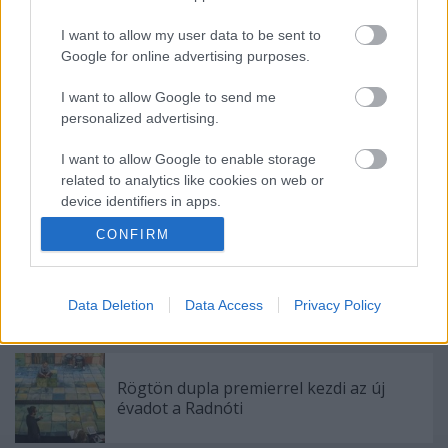
I want to allow my user data to be sent to
Google for online advertising purposes.
I want to allow Google to send me
Ajánlott bejegyzések:
personalized advertising.
I want to allow Google to enable storage
related to analytics like cookies on web or
Indul az e-Trafó online programsorozat
device identifiers in apps.
CONFIRM
I want to allow Google to enable storage
related to functionality of the website or app.
Meghalt Böröndi Tamás
I want to allow Google to enable storage
Data Deletion
Data Access
Privacy Policy
related to personalization.
I want to allow Google to enable storage
Rögtön dupla premierrel kezdi az új
related to security, including authentication
évadot a Radnóti
functionality and fraud prevention, and other
user protection.