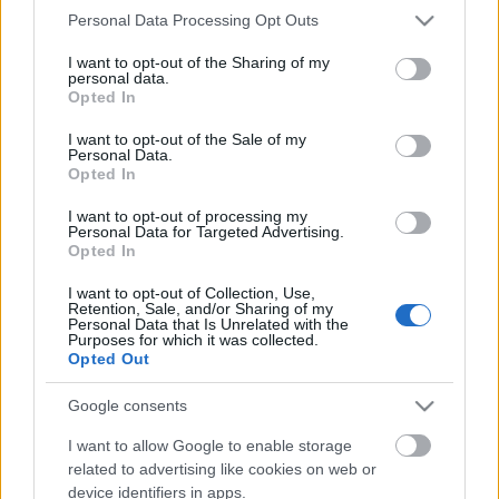
Please note that this website/app uses one or more Google
Personal Data Processing Opt Outs
services and may gather and store information including but
forrás: vorosmartyszinhaz.hu
not limited to your visit or usage behaviour. You may click to
I want to opt-out of the Sharing of my
personal data.
grant or deny consent to Google and its third-party tags to
Opted In
Június 2-án
lesz a
Család ellen nincs orvosság
use your data for below specified purposes in below Google
bársonyszékes bemutatója,
3-án
pedig
consent section.
I want to opt-out of the Sale of my
bérletszünetes előadást tartanak
Ray Conney
Personal Data.
Opted In
darabjából. „A
Család ellen nincs orvosság
egy
fergeteges bohózat, nagyszerű helyzetekkel, remek
I want to opt-out of processing my
humorral, mely reményeink szerint sok örömet fog
Personal Data for Targeted Advertising.
okozni mind a nézőknek, mind a benne szereplő
Opted In
kollegáknak” – mondta a rendező,
Lendvai Zoltán
.
I want to opt-out of Collection, Use,
Nos, erről hamarosan önök is meggyőződhetnek: a
Retention, Sale, and/or Sharing of my
június 3-ai
előadásra ugyanis már kaphatók jegyek!
Personal Data that Is Unrelated with the
Purposes for which it was collected.
Addig is ízelítőnek egy fénykép a próbáról:
Opted Out
Csizmadia Gergely
(Dr. Mike Conolly) a rendező
társaságában,
Egyed Attila
(Dr. David Mortimore)
Google consents
pedig
Závodszky Noémi
(Rosemary Mortimore)
mellett látható.
I want to allow Google to enable storage
related to advertising like cookies on web or
device identifiers in apps.