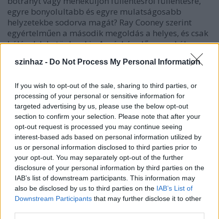
botrányt vagy meneküljön füllentésről füllentésre,
egyre bonyolultabb és egyre mulatságosabb
helyzetekbe sodorva magát? Ray Cooney szerint
egyértelműen a második megoldás a helyes, és csak
hálásak lehetünk neki. „A színház előcsarnokában
nevetőgörcsoldókat kellene árusítani”- írták a
szinhaz -
Do Not Process My Personal Information
londoni bemutató után. Jöjjenek velünk egy kórház
orvosi szobájába, ahol sok félreértés, átöltözés, rossz
tomporba beadott nyugtatóinjekció ellenére egy fiú
If you wish to opt-out of the sale, sharing to third parties, or
processing of your personal or sensitive information for
végre megtalálja az apát, akire mindig is vágyott…
targeted advertising by us, please use the below opt-out
még akkor is, ha talán nem ő az igazi.
section to confirm your selection. Please note that after your
opt-out request is processed you may continue seeing
interest-based ads based on personal information utilized by
us or personal information disclosed to third parties prior to
your opt-out. You may separately opt-out of the further
disclosure of your personal information by third parties on the
IAB’s list of downstream participants. This information may
also be disclosed by us to third parties on the
IAB’s List of
Downstream Participants
that may further disclose it to other
third parties.