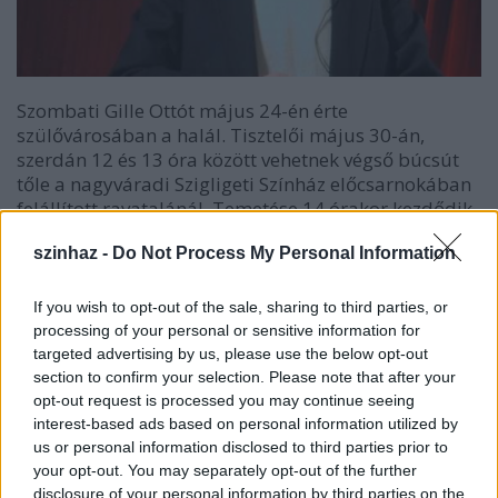
Szombati Gille Ottót május 24-én érte
szülővárosában a halál. Tisztelői május 30-án,
szerdán 12 és 13 óra között vehetnek végső búcsút
tőle a nagyváradi Szigligeti Színház előcsarnokában
felállított ravatalánál. Temetése 14 órakor kezdődik
a Rulikovszky köztemetőben - olvasható a színház
szinhaz -
Do Not Process My Personal Information
közleményében. Szombati Gille Ottó
Nagyváradon született 1930. január 29-én. A
kolozsvári Magyar Művészeti Intézetben végzett
If you wish to opt-out of the sale, sharing to third parties, or
1954-ben.
processing of your personal or sensitive information for
targeted advertising by us, please use the below opt-out
section to confirm your selection. Please note that after your
opt-out request is processed you may continue seeing
interest-based ads based on personal information utilized by
us or personal information disclosed to third parties prior to
your opt-out. You may separately opt-out of the further
disclosure of your personal information by third parties on the