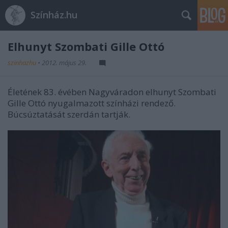
Színház.hu
Elhunyt Szombati Gille Ottó
szinhazhu
•
2012. május 29.
Életének 83. évében Nagyváradon elhunyt Szombati
Gille Ottó nyugalmazott színházi rendező.
Búcsúztatását szerdán tartják.