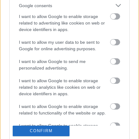
Google consents
I want to allow Google to enable storage
Temesváron, majd 1958-tól egészen nyugdíjazásáig,
related to advertising like cookies on web or
1990-ig Nagyváradon rendezett az állami színház
device identifiers in apps.
román és magyar társulata számára egyaránt.
Fontosabb munkái: Móricz Zsigmond Rokonok
I want to allow my user data to be sent to
(1960), Szophoklész Antigoné (1962), F. R.
Google for online advertising purposes.
Dürrenmatt A fizikusok (1965), Play Strindberg
(1975); Miller Salemi boszorkányok (1965), Slawomir
I want to allow Google to send me
Mrozek Emigránsok (1985) és Shakespeare
personalized advertising.
Szentivánéji álom (1986) című műve.
I want to allow Google to enable storage
related to analytics like cookies on web or
device identifiers in apps.
I want to allow Google to enable storage
related to functionality of the website or app.
Ajánlott bejegyzések:
I want to allow Google to enable storage
CONFIRM
related to personalization.