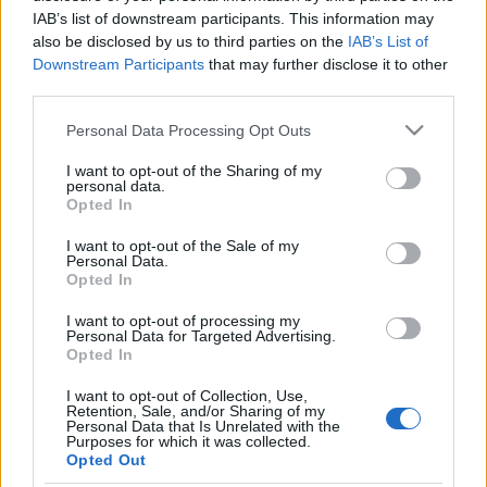
IAB’s list of downstream participants. This information may
also be disclosed by us to third parties on the
IAB’s List of
Downstream Participants
that may further disclose it to other
third parties.
Please note that this website/app uses one or more Google
Personal Data Processing Opt Outs
services and may gather and store information including but
not limited to your visit or usage behaviour. You may click to
I want to opt-out of the Sharing of my
personal data.
grant or deny consent to Google and its third-party tags to
Opted In
use your data for below specified purposes in below Google
consent section.
I want to opt-out of the Sale of my
Personal Data.
Opted In
I want to opt-out of processing my
Personal Data for Targeted Advertising.
Opted In
I want to opt-out of Collection, Use,
Retention, Sale, and/or Sharing of my
Personal Data that Is Unrelated with the
Purposes for which it was collected.
Opted Out