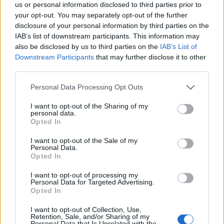
us or personal information disclosed to third parties prior to
your opt-out. You may separately opt-out of the further
disclosure of your personal information by third parties on the
IAB’s list of downstream participants. This information may
also be disclosed by us to third parties on the
IAB’s List of
Downstream Participants
that may further disclose it to other
third parties.
Az utóbbi években egyre gyakrabban esik szó a
Please note that this website/app uses one or more Google
Personal Data Processing Opt Outs
szociális cirkuszról, amely abból indul ki, hogy a
services and may gather and store information including but
cirkuszi tevékenység a fejlődés lehetőségét biztosítja
not limited to your visit or usage behaviour. You may click to
I want to opt-out of the Sharing of my
personal data.
a hátrányos helyzetben élő gyerekeknek és
grant or deny consent to Google and its third-party tags to
Opted In
fiataloknak. Míg a hagyományos cirkusz fellépői
use your data for below specified purposes in below Google
különleges karakterek – a bohóc, a világ legerősebb
consent section.
I want to opt-out of the Sale of my
embere, a gravitációval dacoló légtornászok –, akik
Personal Data.
Opted In
tehetségük, speciális tehetségük okán különböznek a
közönségtől, a szociális cirkusz esetében ennek
I want to opt-out of processing my
ellenkezőjéről van szól: a nézők azonosulnak a
Personal Data for Targeted Advertising.
Opted In
szereplőkkel, közösséget vállalnak velük.
I want to opt-out of Collection, Use,
Retention, Sale, and/or Sharing of my
Personal Data that Is Unrelated with the