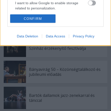
I want to allow Google to enable storage
related to personalization.
I want to allow Google to enable storage
CONFIRM
related to security, including authentication
Ajánlott bejegyzések:
functionality and fraud prevention, and other
user protection.
Data Deletion
Data Access
Privacy Policy
Nagy sikerrel zárult a Veszprémi Petőfi
Színház érzékenyítő fesztiválja
Bányavirág 50 – Közönségtalálkozó és
jubileumi előadás
Bartók dallamok jazz-zenekarral és
tánccal