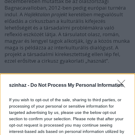
decemberében mutatták be az olaszországi
Bagnacavalloban, 2012-ben pedig európai turnéra
indul. A
Hajléktalan projekt
keretében megvalósult
előadás a cirkuszban a kulturális kifejezés
lehetőségét és a társadalmi problémákra való
reflexió eszközét látja. A társulatot olasz, román,
magyar és lengyel tagok alkotják, így a közös munka
maga is példázza az interkulturális dialógust. A
projekt a társadalmi kirekesztettség ellen lép fel,
ezzel erősítve a cirkusz gyakorlati „hasznát”.
szinhaz -
Do Not Process My Personal Information
If you wish to opt-out of the sale, sharing to third parties, or
processing of your personal or sensitive information for
targeted advertising by us, please use the below opt-out
section to confirm your selection. Please note that after your
opt-out request is processed you may continue seeing
interest-based ads based on personal information utilized by