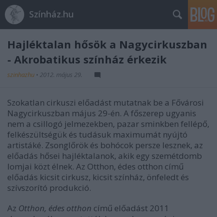
Színház.hu
Hajléktalan hősök a Nagycirkuszban
- Akrobatikus színház érkezik
szinhazhu
•
2012. május 29.
Szokatlan cirkuszi előadást mutatnak be a Fővárosi
Nagycirkuszban május 29-én. A főszerep ugyanis
nem a csillogó jelmezekben, pazar sminkben fellépő,
felkészültségük és tudásuk maximumát nyújtó
artistáké. Zsonglőrök és bohócok persze lesznek, az
előadás hősei hajléktalanok, akik egy szemétdomb
lomjai közt élnek. Az Otthon, édes otthon című
előadás kicsit cirkusz, kicsit színház, önfeledt és
szívszorító produkció.
Az
Otthon, édes otthon
című előadást 2011