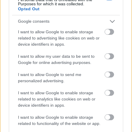
Purposes for which it was collected.
Opted Out
Google consents
I want to allow Google to enable storage
related to advertising like cookies on web or
device identifiers in apps.
Az erős hagyományokkal rendelkező európai
cirkusz, amely különböző kultúrákból érkező,
I want to allow my user data to be sent to
különböző nyelvet beszélő művészeket fogad be,
Google for online advertising purposes.
éppen a nyitottsága miatt alkalmas arra, hogy
elősegítse a más etnikai és szociális háttérrel
I want to allow Google to send me
érkezők kommunikációját.
personalized advertising.
A
„
kelet-európai akrobatikus színházi előadást”
I want to allow Google to enable storage
Primo Levi
Ember ez?,
Alekszandr Szolzsenyicin
related to analytics like cookies on web or
Ivan Gyeniszovics egy napja
című műve,
Beckett
device identifiers in apps.
Godot-ra várva
című drámája és a
Teremtés Könyve
inspirálta.
I want to allow Google to enable storage
related to functionality of the website or app.