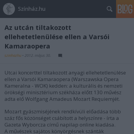
Színház.hu
Az utcán tiltakozott
ellehetetlenülése ellen a Varsói
Kamaraopera
szinhazhu
•
2012. május 30.
Utcai koncerttel tiltakozott anyagi ellehetetlenülése
ellen a Varsói Kamaraopera (Warszawska Opera
Kameralna - WOK) kedden: a kulturális és nemzeti
örökségi minisztérium székháza előtt 130 művész
adta elő Wolfgang Amadeus Mozart Requiemjét.
Mozart gyászmiséjének rendkívüli előadása több
száz fős közönséget csábított a helyszínre - írta a
Gazeta Wyborcza című napilap online kiadása.
A művészek sajátos könyörgésnek szánták