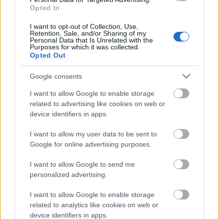
Opted In
I want to opt-out of Collection, Use,
Retention, Sale, and/or Sharing of my
Personal Data that Is Unrelated with the
Purposes for which it was collected.
Opted Out
Google consents
I want to allow Google to enable storage
related to advertising like cookies on web or
device identifiers in apps.
I want to allow my user data to be sent to
Google for online advertising purposes.
A Varsói Kamaraopera bizonytalan anyagi háttere
miatt már a 22 éve szervezett nyári Mozart Fesztivál
I want to allow Google to send me
megszervezése is hajszálon múlt. A zeneszerző
personalized advertising.
összes színpadi művének seregszemléjét csak a
következő hónapok pénzügyi támogatásának
I want to allow Google to enable storage
átcsoportosítása után tudják megtartani, és - mint a
related to analytics like cookies on web or
társulat illetékesei figyelmeztettek - "lehet, hogy ez
device identifiers in apps.