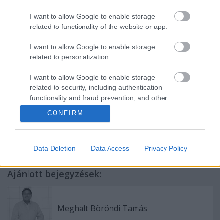
lesz az utolsó".
A Varsói Kamaraoperát 1961-ben alapította
I want to allow Google to enable storage
related to functionality of the website or app.
Sutkowski, aki előszeretettel visz színre "elveszett"
vagy méltatlanul elfeledett műveket. A színház 1986
I want to allow Google to enable storage
óta saját székhellyel is rendelkezik: egy műemléknek
related to personalization.
nyilvánított, rendkívüli akusztikájú 18. század végi
belvárosi épületben rendezkedett be. A mindössze
I want to allow Google to enable storage
159 fős nézőtérrel rendelkező operába nagyon nehéz
related to security, including authentication
jegyet kapni.
functionality and fraud prevention, and other
user protection.
CONFIRM
Data Deletion
Data Access
Privacy Policy
Ajánlott bejegyzések:
Meghalt Böröndi Tamás