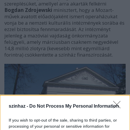
szereplésüket, amellyel arra akarták felkérni
Bogdan Zdrojewski
minisztert, hogy a Mozart-
művek avatott előadójaként ismert operaházukat
vonja be a nemzeti kulturális intézmények sorába és
ezzel biztosítsa fennmaradását. Az intézményt
jelenleg a mazóviai vajdaság önkormányzata
felügyeli, amely márciusban csaknem negyedével
14,8 millió zlotyra (kevesebb mint egymilliárd
forintra) csökkentette a színház finanszírozását.
szinhaz -
Do Not Process My Personal Information
If you wish to opt-out of the sale, sharing to third parties, or
processing of your personal or sensitive information for