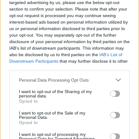
targeted advertising by us, please use the below opt-out
section to confirm your selection. Please note that after your
opt-out request is processed you may continue seeing
Az operaház minisztériumi finanszírozásának
interest-based ads based on personal information utilized by
biztosításátlevélben is kérték munkatársai. A
us or personal information disclosed to third parties prior to
felhívást a WOK közel 27 ezer támogatója, köztük a
your opt-out. You may separately opt-out of the further
legnevesebb lengyel kutatók és újságírók, művészek
disclosure of your personal information by third parties on the
és politikusok írták alá,
Radoslaw Sikorski
IAB’s list of downstream participants. This information may
külügyminiszterrel az élükön. A színpad
also be disclosed by us to third parties on the
IAB’s List of
fennmaradásáért szurkolnak a világ legnagyobb
Downstream Participants
that may further disclose it to other
operaházai, köztük a New York-i Metropolitan és a
third parties.
milánói La Scala is.
Please note that this website/app uses one or more Google
Personal Data Processing Opt Outs
services and may gather and store information including but
A keddi szabadtéri koncerten
Stefan Sutkowsk
i, az
not limited to your visit or usage behaviour. You may click to
I want to opt-out of the Sharing of my
opera főigazgatója és művészeti vezetője is részt
personal data.
grant or deny consent to Google and its third-party tags to
vett, aki megalapítása óta csaknem fél évszázadig
Opted In
use your data for below specified purposes in below Google
vezette a társulatot, de a kilátástalan pénzügyi
consent section.
I want to opt-out of the Sale of my
helyzettel szembesülve lemondott tisztségéről. A
Personal Data.
támogatás csökkenése miatt a kamaraopera a nyár
Opted In
után már nem tudja folyósítani a béreket és
fenntartani színházát.
I want to opt-out of processing my
Personal Data for Targeted Advertising.