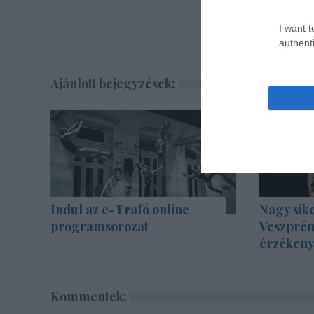
I want t
authenti
Ajánlott bejegyzések:
Indul az e-Trafó online
Nagy sike
programsorozat
Veszprém
érzékenyí
Kommentek: