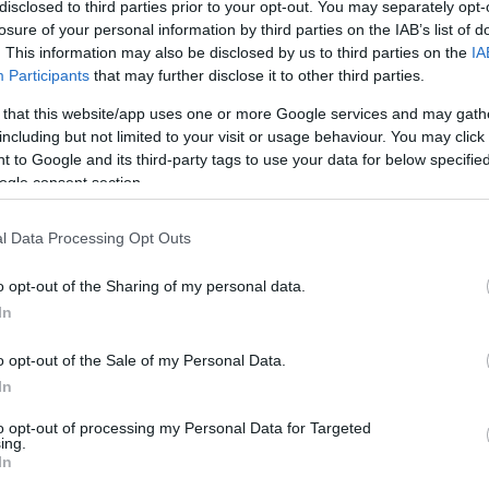
disclosed to third parties prior to your opt-out. You may separately opt-
losure of your personal information by third parties on the IAB’s list of
. This information may also be disclosed by us to third parties on the
IA
Participants
that may further disclose it to other third parties.
 that this website/app uses one or more Google services and may gath
including but not limited to your visit or usage behaviour. You may click 
 to Google and its third-party tags to use your data for below specifi
ogle consent section.
l Data Processing Opt Outs
o opt-out of the Sharing of my personal data.
In
o opt-out of the Sale of my Personal Data.
2011. december 31-én fennállt, több mint 92 millió
In
yar Államkincstár 21,2, míg a teátrum 67,2 millió
to opt-out of processing my Personal Data for Targeted
 a még hiányzó mintegy 4 millió forint is a társulatná
ing.
In