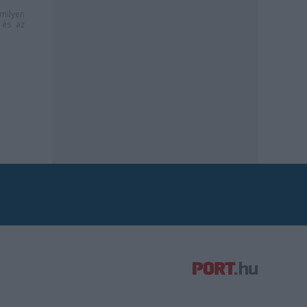
milyen
és az