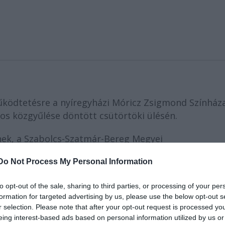
működtetésre a nyíregyházi Móricz Zsigmond Színház
os közgyűlése döntött csütörtöki ülésén.
nek, a Szabolcs-Szatmár-Bereg Megyei
 mondta a tanácskozáson
Kovács Ferenc
, a nyírségi
Do Not Process My Personal Information
to opt-out of the sale, sharing to third parties, or processing of your per
árban feltételeket kötött a nyíregyházi önkormányz
formation for targeted advertising by us, please use the below opt-out s
ge úgy határozott, hogy az átvétel plusz anyagi ter
r selection. Please note that after your opt-out request is processed y
re, ezért a teátrum pénzügyi helyzetének rendezésé
eing interest-based ads based on personal information utilized by us or