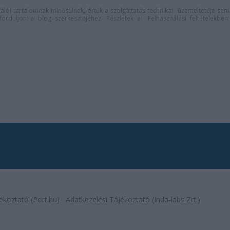
lói tartalomnak minősülnek, értük a
szolgáltatás technikai
üzemeltetője sem
n forduljon a blog szerkesztőjéhez. Részletek a
Felhasználási feltételekben
ékoztató (Port.hu)
Adatkezelési Tájékoztató (Inda-labs Zrt.)