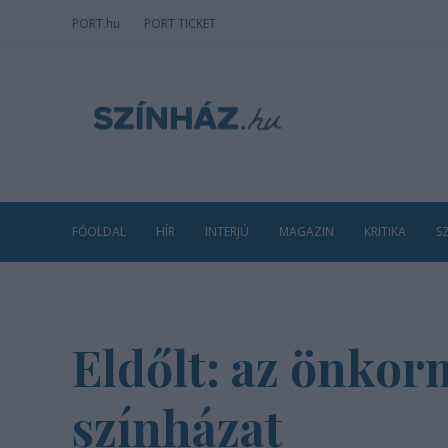
PORT
.hu
PORT TICKET
FŐOLDAL
HÍR
INTERJÚ
MAGAZIN
KRITIKA
S
Eldőlt: az önkor
színházat