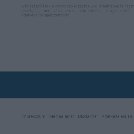
A hozzászólások a
vonatkozó jogszabályok
értelmében felhaszná
felelősséget nem vállal, azokat nem ellenőrzi. Kifogás eseté
adatvédelmi tájékoztatóban
.
Impresszum
Médiaajánlat
Disclaimer
Adatkezelési Táj