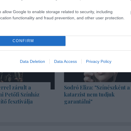
o allow Google to enable storage related to security, including
cation functionality and fraud prevention, and other user protection.
CONFIRM
Data Deletion
Data Access
Privacy Policy
rrel zárult a
Sodró Eliza: "Színészként a
i Petőfi Színház
katarzist nem tudjuk
tő fesztiválja
garantálni"