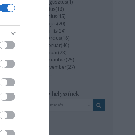
2020 augusztus
(
1
)
 át,
2020 július
(
16
)
2020 június
(
15
)
2020 május
(
20
)
 a
2020 április
(
24
)
2020 március
(
16
)
2020 február
(
46
)
házi
2020 január
(
28
)
2019 december
(
25
)
2019 november
(
27
)
Tovább
...
ói
Szinház helyszínek
MTI