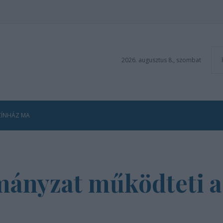
2026. augusztus 8., szombat
ZÍNHÁZ MA
mányzat működteti a