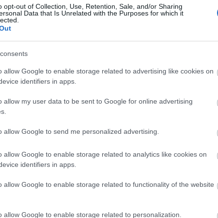
o opt-out of Collection, Use, Retention, Sale, and/or Sharing
i önkormányzat több, mint 111 millió forintot utalt
ersonal Data that Is Unrelated with the Purposes for which it
lected.
t támogatást biztosított.
Out
kérésére – törölték a korábbi jelzálog bejegyzést is
consents
o allow Google to enable storage related to advertising like cookies on
evice identifiers in apps.
 háttér megteremtésénél az új fenntartó, a nyíregy
remél. A kormány májusban 400 millió forintot
o allow my user data to be sent to Google for online advertising
rvezetek, illetve a könyvtárak működtetésének
s.
t alapján szeretné pótolni a helyhatóság a fenntart
to allow Google to send me personalized advertising.
o allow Google to enable storage related to analytics like cookies on
evice identifiers in apps.
o allow Google to enable storage related to functionality of the website
o allow Google to enable storage related to personalization.