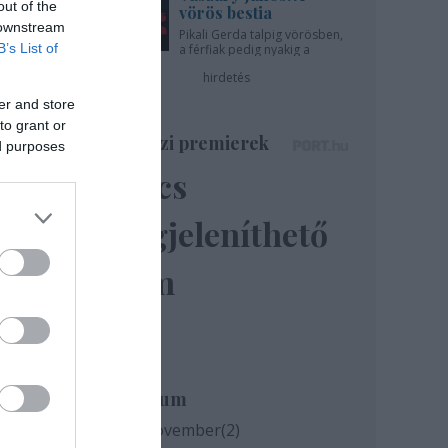
out of the
vörös bestia
 downstream
Pikali Gerda talpig vörösben,
B’s List of
a férfiak pedig nyakig a
pácban - az Újszínházban!
hirdetés
er and store
to grant or
Színházi premierek
ed purposes
Nincs
megjeleníthető
elem
Archívum
l a
2020 november
(
2
)