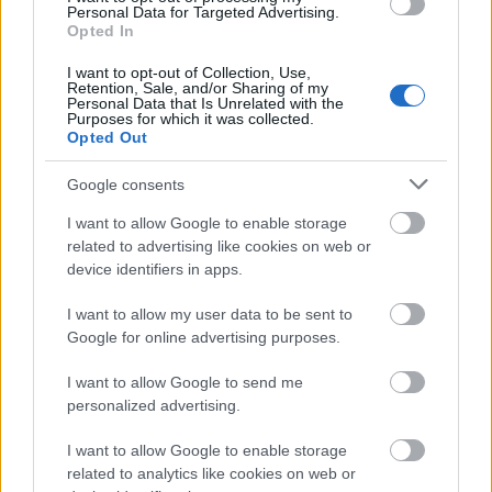
Personal Data for Targeted Advertising.
22, 23-án.
Opted In
I want to opt-out of Collection, Use,
Retention, Sale, and/or Sharing of my
Personal Data that Is Unrelated with the
Purposes for which it was collected.
Opted Out
Google consents
I want to allow Google to enable storage
related to advertising like cookies on web or
device identifiers in apps.
I want to allow my user data to be sent to
Google for online advertising purposes.
Történet, előélet:
I want to allow Google to send me
personalized advertising.
Sokan olvastuk ifjúkorunkban Mary Poppins, azaz
Csudálatos Mary, az elbűvölő és „abszolút hibátlan"
I want to allow Google to enable storage
nevelőnő kalandjait. Az első regény 1934-ben jelent
related to analytics like cookies on web or
meg
Pamela Lyndon Travers
ausztrál születésű