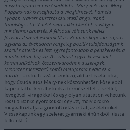
mely tulajdonképpen Csudálatos Mary-nek, azaz Mary
Poppins-nak is meghozta a világhírnevet. Pamela
Lyndon Travers ausztrál születésű angol írónő
tanulságos történetét nem sokkal később a világon
mindenhol ismerték. A felnőtté válásunk nehéz
fázisaival szembesülünk Mary Poppins kapcsán, sajnos
ugyanis az évek során rengeteg pozitív tulajdonságunk
szorul háttérbe és lesz egyre fontosabb a pénzkeresés, a
munka utáni hajsza. A családok egyre kevesebbet
kommunikálnak, összezavarodnak a szerepek.
Mindezek meseszerű költői metaforája pedig ez a
darab."
– tette hozzá a rendező, aki azt is elárulta,
hogy Csudálatos Mary-nek köszönhetően közelebbi
kapcsolatba kerülhetünk a természettel, a széllel,
levegővel, virágokkal és egy olyan utazáson vehetünk
részt a Banks gyerekekkel együtt, mely örökre
megváltoztatja a gondolkodásunkat, az életünket.
Visszakapunk egy szeletet gyermeki énünkből, tiszta
lelkünkből.