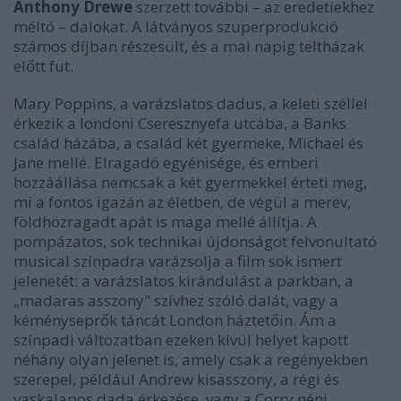
Anthony Drewe
szerzett további – az eredetiekhez
méltó – dalokat. A látványos szuperprodukció
számos díjban részesült, és a mai napig teltházak
előtt fut.
Mary Poppins, a varázslatos dadus, a keleti széllel
érkezik a londoni Cseresznyefa utcába, a Banks
család házába, a család két gyermeke, Michael és
Jane mellé. Elragadó egyénisége, és emberi
hozzáállása nemcsak a két gyermekkel érteti meg,
mi a fontos igazán az életben, de végül a merev,
földhözragadt apát is maga mellé állítja. A
pompázatos, sok technikai újdonságot felvonultató
musical színpadra varázsolja a film sok ismert
jelenetét: a varázslatos kirándulást a parkban, a
„madaras asszony" szívhez szóló dalát, vagy a
kéményseprők táncát London háztetőin. Ám a
színpadi változatban ezeken kívül helyet kapott
néhány olyan jelenet is, amely csak a regényekben
szerepel, például Andrew kisasszony, a régi és
vaskalapos dada érkezése, vagy a Corry néni