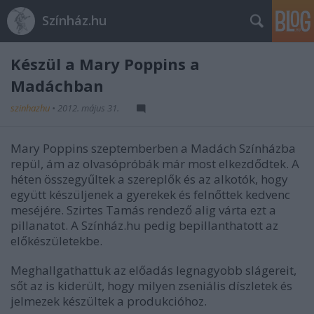
Színház.hu
Készül a Mary Poppins a
Madáchban
szinhazhu
•
2012. május 31.
Mary Poppins szeptemberben a Madách Színházba
repül, ám az olvasópróbák már most elkezdődtek. A
héten összegyűltek a szereplők és az alkotók, hogy
együtt készüljenek a gyerekek és felnőttek kedvenc
meséjére. Szirtes Tamás rendező alig várta ezt a
pillanatot. A Színház.hu pedig bepillanthatott az
előkészületekbe.
Meghallgathattuk az előadás legnagyobb slágereit,
sőt az is kiderült, hogy milyen zseniális díszletek és
jelmezek készültek a produkcióhoz.