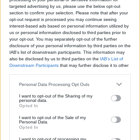
koreográfia.
targeted advertising by us, please use the below opt-out
section to confirm your selection. Please note that after your
Az olvasópróbán pedig az is bebizonyosodott, hogy
opt-out request is processed you may continue seeing
2012 legnagyobb musical szenzációja készül. A
interest-based ads based on personal information utilized by
szereplők – többek között
Oroszlán Szonja, Polyák
us or personal information disclosed to third parties prior to
Lilla, Mahó Andrea, Csonka András, Szente Vajk,
your opt-out. You may separately opt-out of the further
Sándor Dávid, Dunai Tamás, Szerednyey Béla,
disclosure of your personal information by third parties on the
Szevét Tibor, Gallusz Nikolett, Koós Réka
-
IAB’s list of downstream participants. This information may
énekeltek, miközben Szirtes Tamás a prózai részeket
also be disclosed by us to third parties on the
IAB’s List of
olvasta fel. Kocsák Tibor és Szegeczky Ágnes
Downstream Participants
that may further disclose it to other
korrepetitor pedig zongorán kísérte a dalokat.
third parties.
Please note that this website/app uses one or more Google
A díszletről – melyet
Rózsa István
álmodott meg –
Personal Data Processing Opt Outs
services and may gather and store information including but
csak annyit árulhatunk el elöljáróban, hogy
not limited to your visit or usage behaviour. You may click to
I want to opt-out of the Sharing of my
tökéletesen alkalmazkodik Mary Poppins mesés
personal data.
grant or deny consent to Google and its third-party tags to
lényéhez, folyamatosan változik, mozog és alakul. Az
Opted In
use your data for below specified purposes in below Google
esernyőformájú vetítővászon már csak hab a tortán.
consent section.
A pompás jelmezek pedig
Romhányi Nóra
I want to opt-out of the Sale of my
Personal Data.
munkáját dicsérik. Július 13-ig próbálják a musicalt,
Opted In
majd augusztusban – egy kis nyári pihenőt követően
- folytatódnak a munkák. Bemutató szeptember 21,
I want to opt-out of processing my