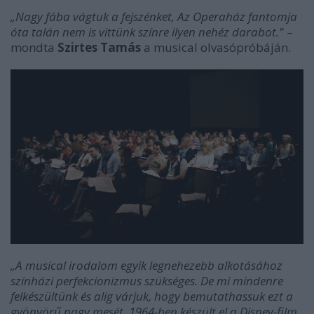
„Nagy fába vágtuk a fejszénket, Az Operaház fantomja
óta talán nem is vittünk színre ilyen nehéz darabot."
–
mondta
Szirtes Tamás
a musical olvasópróbáján.
„A musical irodalom egyik legnehezebb alkotásához
színházi perfekcionizmus szükséges. De mi mindenre
felkészültünk és alig várjuk, hogy bemutathassuk ezt a
gyönyörű nagy mesét. 1964-ben készült el a Disney-film,