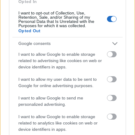
Opted In
NV: A Showder Klub évek óta tartja a nagyon jó
nézettségi mutatókat. Mókából tegyük fel, hogy
I want to opt-out of Collection, Use,
Retention, Sale, and/or Sharing of my
idővel felkerül a tőzsdére. Vennél Showder
Personal Data that Is Unrelated with the
részvényeket?
Purposes for which it was collected.
Opted Out
HB: Most nem vennék semmilyen részvényt, így
Google consents
Showdert sem.
I want to allow Google to enable storage
NV: A Magyar Labdarúgó Szövetségnél licence
related to advertising like cookies on web or
adminisztrátorként dolgoztál – például a Fradi
device identifiers in apps.
NBI-ből való kizárása idején is. Nem félsz, ha
zöld-fehérben látsz valakit a nézőtéren?
I want to allow my user data to be sent to
Google for online advertising purposes.
HB: Én pont utána kerültem oda, de a döntésekhez
egyébként sincs köze egy license adminisztrátornak,
I want to allow Google to send me
ezt szerintem a drukkerek is tudják, így én teljesen
personalized advertising.
nyugodt vagyok. De ha nem tudják, akkor meg
elmagyarázom nekik. Mondjuk, addigra lehet, hogy
I want to allow Google to enable storage
related to analytics like cookies on web or
megvernek. De egy licence adminisztrátor amúgy
device identifiers in apps.
sem egy ismert ember. Ne úgy képzeld el, hogy a