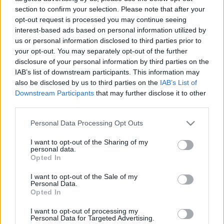
az egyik különbség, hogy az RTL-re igyekszem
section to confirm your selection. Please note that after your
szélesebb körben megérthető blokkokat
opt-out request is processed you may continue seeing
összeválogatni, úgymond populárisabb lenni, míg a
interest-based ads based on personal information utilized by
Comedy Central nézői nagyrészt fiatalok, így ott
us or personal information disclosed to third parties prior to
bátrabban támadok elvontabb témákkal. Nem
your opt-out. You may separately opt-out of the further
gondolom, hogy a CC bemutatja lenne a Showder
disclosure of your personal information by third parties on the
IAB’s list of downstream participants. This information may
előválogatója, de biztos, hogy ha valaki ott jó, akkor
also be disclosed by us to third parties on the
IAB’s List of
nagyobb eséllyel figyelnek fel rá, akár a Showder
Downstream Participants
that may further disclose it to other
Klub szerkesztői.
third parties.
NV: Igaz, hogy a tőzsdézés folyamatos
Please note that this website/app uses one or more Google
Personal Data Processing Opt Outs
önmegismerés? Mi is az a day trade pontosan?
services and may gather and store information including but
not limited to your visit or usage behaviour. You may click to
I want to opt-out of the Sharing of my
HB: Igaz. A tőzsde számomra egy igen drága tükör
personal data.
grant or deny consent to Google and its third-party tags to
Opted In
volt, ráadásul mérgemben már össze is törtem.
use your data for below specified purposes in below Google
consent section.
I want to opt-out of the Sale of my
Napon belüli kereskedés. Adok, veszek, vagy veszek
Personal Data.
adok, sokat sokszor és közben még
Opted In
árfolyamnyereségre is törekszem. Nehéz dolog
I want to opt-out of processing my
szerintem. A wikipédián biztos jobban kifejtik.
Personal Data for Targeted Advertising.