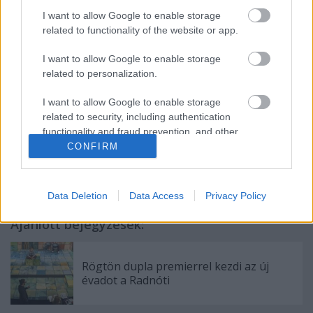
szurkolók isznak és énekelnek, de közben fél
I want to allow Google to enable storage
szemmel azért keresik, hol van az a g… licence
related to functionality of the website or app.
adminisztrátor.
I want to allow Google to enable storage
Az interjú folytatása a gepnarancs.hu oldalán
related to personalization.
olvasható.
I want to allow Google to enable storage
A fotót Dóra Blanka készítette,
related to security, including authentication
functionality and fraud prevention, and other
user protection.
CONFIRM
Data Deletion
Data Access
Privacy Policy
Ajánlott bejegyzések:
Rögtön dupla premierrel kezdi az új
évadot a Radnóti