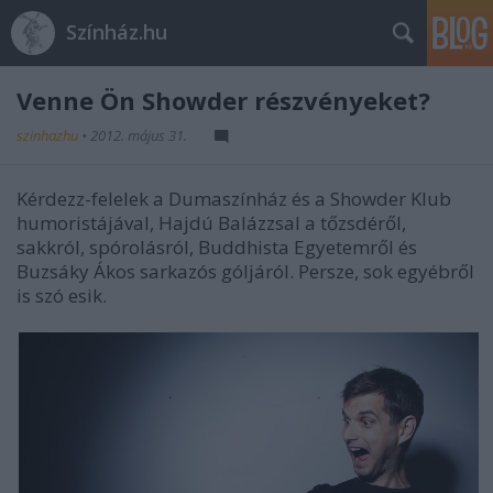
Színház.hu
Venne Ön Showder részvényeket?
szinhazhu
•
2012. május 31.
Kérdezz-felelek a Dumaszínház és a Showder Klub
humoristájával, Hajdú Balázzsal a tőzsdéről,
sakkról, spórolásról, Buddhista Egyetemről és
Buzsáky Ákos sarkazós góljáról. Persze, sok egyébről
is szó esik.