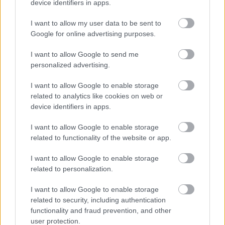
device identifiers in apps.
mondta a tánctagozat távozó vezetője.
I want to allow my user data to be sent to
Google for online advertising purposes.
I want to allow Google to send me
personalized advertising.
I want to allow Google to enable storage
related to analytics like cookies on web or
device identifiers in apps.
I want to allow Google to enable storage
related to functionality of the website or app.
I want to allow Google to enable storage
related to personalization.
Az évadzárón elismeréseket is kaptak a művészek. Az
igazgató ennek kapcsán kifejtette: nem minden
I want to allow Google to enable storage
évben adnak örökös tag címet, az elmúlt kilenc
related to security, including authentication
évben kétszer történt meg. Idén a teljes igazgatóság
functionality and fraud prevention, and other
egyhangú szavazata alapján örökös tag lett
Molnár
user protection.