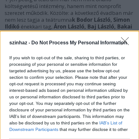
költségvetésű intézmény, hanem mint nonprofit
szerezet működik. Közölte: a következő évadban már
nem lesz tagja a teátrumna
k Bodor László, Simon
Ildikó
énekkari tag,
Áron László, Baj László, Bakai
László, Chajnóczki Balázs, Csizmadia Mónika,
Hunyadkürti István, Kis Domonkos Márk,
szinhaz -
Do Not Process My Personal Information
Korcsmáros György, Korognai Károly, Molnár
Erik, Müller Júlia, O. Szabó Soma, Pataki Szilvia,
If you wish to opt-out of the sale, sharing to third parties, or
Pap Lívia, Szirtes Gábor, Vida Péter
színművész,
processing of your personal or sensitive information for
valamint
Krámer György
, a tánctagozat vezetője és
targeted advertising by us, please use the below opt-out
Váradi Katalin
zeneigazgató.
section to confirm your selection. Please note that after your
opt-out request is processed you may continue seeing
interest-based ads based on personal information utilized by
us or personal information disclosed to third parties prior to
your opt-out. You may separately opt-out of the further
disclosure of your personal information by third parties on the
IAB’s list of downstream participants. This information may
also be disclosed by us to third parties on the
IAB’s List of
Downstream Participants
that may further disclose it to other
third parties.