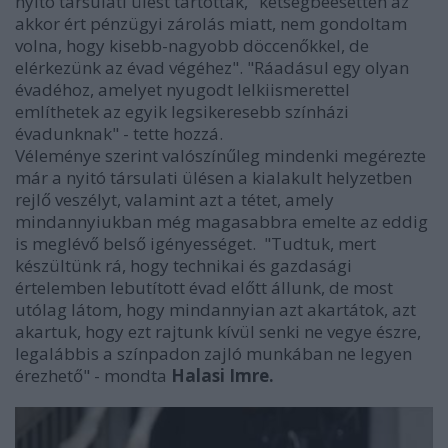
nyitó társulati ülést tartották, "kétségbeesetten az
akkor ért pénzügyi zárolás miatt, nem gondoltam
volna, hogy kisebb-nagyobb döccenőkkel, de
elérkezünk az évad végéhez". "Ráadásul egy olyan
évadéhoz, amelyet nyugodt lelkiismerettel
említhetek az egyik legsikeresebb színházi
évadunknak" - tette hozzá.
Véleménye szerint valószínűleg mindenki megérezte
már a nyitó társulati ülésen a kialakult helyzetben
rejlő veszélyt, valamint azt a tétet, amely
mindannyiukban még magasabbra emelte az eddig
is meglévő belső igényességet. "Tudtuk, mert
készültünk rá, hogy technikai és gazdasági
értelemben lebutított évad előtt állunk, de most
utólag látom, hogy mindannyian azt akartátok, azt
akartuk, hogy ezt rajtunk kívül senki ne vegye észre,
legalábbis a színpadon zajló munkában ne legyen
érezhető" - mondta
Halasi Imre.