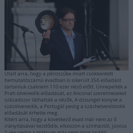
Utalt arra, hogy a pénzszűke miatt csökkentett
bemutatószámú évadban is sikerült 356 előadást
tartaniuk csaknem 110 ezer néző előtt. Ünnepelték a
Prah ötvenedik előadását, az Anconai szerelmeseket
századszor láthatták a nézők, A dzsungel könyve a
százötvenedik, a Portugál pedig a százhetvenötödik
előadását érhette meg.
Kitért arra, hogy a következő évad már nem az ő
irányításával kezdődik, elköszön a színháztól, június
1-jén pedig a teátrum már nem mint önálló