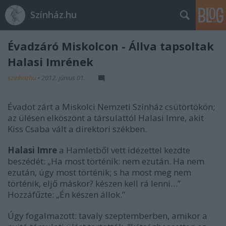
Színház.hu
Évadzáró Miskolcon - Állva tapsoltak
Halasi Imrének
szinhazhu
•
2012. június 01.
Évadot zárt a Miskolci Nemzeti Színház csütörtökön;
az ülésen elköszönt a társulattól Halasi Imre, akit
Kiss Csaba vált a direktori székben.
Halasi Imre
a Hamletből vett idézettel kezdte
beszédét: „Ha most történik: nem ezután. Ha nem
ezután, úgy most történik; s ha most meg nem
történik, eljő máskor? készen kell rá lenni…”
Hozzáfűzte: „Én készen állok.”
Úgy fogalmazott: tavaly szeptemberben, amikor a