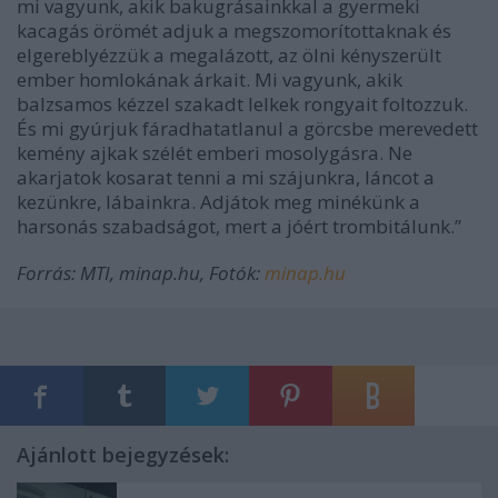
mi vagyunk, akik bakugrásainkkal a gyermeki
kacagás örömét adjuk a megszomorítottaknak és
elgereblyézzük a megalázott, az ölni kényszerült
ember homlokának árkait. Mi vagyunk, akik
balzsamos kézzel szakadt lelkek rongyait foltozzuk.
És mi gyúrjuk fáradhatatlanul a görcsbe merevedett
kemény ajkak szélét emberi mosolygásra. Ne
akarjatok kosarat tenni a mi szájunkra, láncot a
kezünkre, lábainkra. Adjátok meg minékünk a
harsonás szabadságot, mert a jóért trombitálunk.”
Forrás: MTI, minap.hu, Fotók:
minap.hu
Ajánlott bejegyzések: