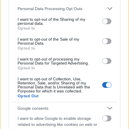
Please note that this website/app uses one or more Google
Personal Data Processing Opt Outs
services and may gather and store information including but
not limited to your visit or usage behaviour. You may click to
I want to opt-out of the Sharing of my
personal data.
grant or deny consent to Google and its third-party tags to
Opted In
use your data for below specified purposes in below Google
“Ez az évad rólatok, rólunk szólt. A művészet azért
consent section.
I want to opt-out of the Sale of my
van, hogy elviseljük a valóságot. A közönség pedig
Personal Data.
Opted In
nem érzett a helyzetünkből semmit, s ezért minden
társulati tag sokat dolgozott” – fogalmazott
Halasi
I want to opt-out of processing my
Imre,
aki köszönetet mondott
Krámer Györgynek
Personal Data for Targeted Advertising.
Opted In
és Váradi Katalinnak
, akik az első hívásra
Miskolcra érkeztek, s létrehozták a tánctagozatot, s
I want to opt-out of Collection, Use,
egy színvonalas opera együttest és zenekart.
Krámer
Retention, Sale, and/or Sharing of my
Personal Data that Is Unrelated with the
György,
aki 9 évvel ezelőtt szegődött a Miskolci
Purposes for which it was collected.
Nemzeti Színházhoz, kiemelte, a lendület lassul, az
Opted Out
ambíció azonban töretlen. “Épp olyan ambícióval
érkeztem Miskolcra, amilyennel egykor Diósgyőrből
Google consents
Budapestre mentem. Eltelt az idő, leszolgáltuk.
I want to allow Google to enable storage
Büszke vagyok rá, hogy részese lehettem a színház
related to advertising like cookies on web or
életének, hogy kivehettem a részem a munkából” –