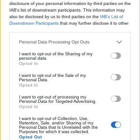
disclosure of your personal information by third parties on the
filmjének a színpadra alkalmazása”.
IAB’s list of downstream participants. This information may
also be disclosed by us to third parties on the
IAB’s List of
Szikora arról számolt be, hogy öt év alatt
Downstream Participants
that may further disclose it to other
szeretnének egy virtuális történelmi pantheont
third parties.
felépíteni. “Az első öt évszázad királyainak életét
mutatnánk be, ezért nagyszabású történelmi
Please note that this website/app uses one or more Google
Personal Data Processing Opt Outs
drámapályázatot indítunk útjára, a kortárs
services and may gather and store information including but
drámairodalom képviselőit szeretnénk megszólítani
not limited to your visit or usage behaviour. You may click to
I want to opt-out of the Sharing of my
personal data.
hozzá. Ezekből állna össze egy olyan történelmi
grant or deny consent to Google and its third-party tags to
Opted In
drámaív, amely elsősorban a Fehérváron
use your data for below specified purposes in below Google
megkoronázott királyaink életét, történelmet
consent section.
I want to opt-out of the Sale of my
Personal Data.
formáló eseményeit elevenítené föl . Unikális
Opted In
törekvésről van szó hiszen speciális módon
szeretnénk igazodni a történelemoktatás
I want to opt-out of processing my
követelményeihez is. A történelmi emlékezet –
Personal Data for Targeted Advertising.
Opted In
finoman szólva – hiányos Magyarországon. Épp
ezért feltett szándékunk, hogy a fiatal generáció
I want to opt-out of Collection, Use,
történelmi emléktudatát felfrissítsük és új
Retention, Sale, and/or Sharing of my
Personal Data that Is Unrelated with the
tartalommal töltsük meg. Nyaranta szeretnénk
Purposes for which it was collected.
olyan nyári játékokat is szervezni, amelyek egy-egy
Opted Out