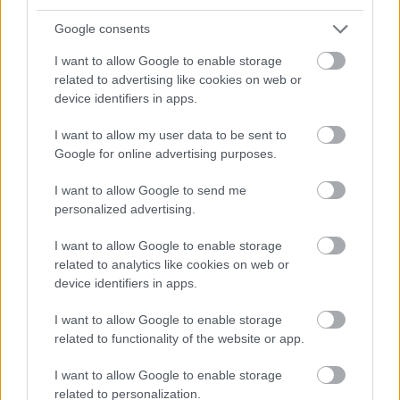
királyunk életét, a korszak kultúrtörekvéseit idézik
meg” – fejtette ki az új igazgató, aki elárulta az évad
Google consents
második felében
Bagó Bertalan
újra rendezi a
I want to allow Google to enable storage
színház nélkül maradt
Don Carlost
- székesfehérvári
related to advertising like cookies on web or
művészekkel. A két főszereplő,
Gáspár Sándor és
device identifiers in apps.
Cserhalmi György
azonban továbbviszik a
szerepüket.
I want to allow my user data to be sent to
Google for online advertising purposes.
“Templomot szeretnék felépíteni Székesfehérváron.
Öt év alatt minden építész, történész és régész fiaskó
I want to allow Google to send me
után fel fogom építeni a Szent István által alapított
personalized advertising.
Nagyboldogasszony bazilikát. Virtuálisan
létrehozom azt a helyet, amelyben a magyar
I want to allow Google to enable storage
történelem meghatározó személyeinek élete előtt
related to analytics like cookies on web or
tiszteleghetünk” – közölte
Szikora János
, akit a
device identifiers in apps.
Színház.hu márciusi interjúja kapcsán is kérdeztek,
melyben úgy fogalmazott “a társaságosdi egy
I want to allow Google to enable storage
agyrém!”.
related to functionality of the website or app.
“Egy ekkora országban nem teheti meg a szakma,
I want to allow Google to enable storage
related to personalization.
hogy szekértáborok mögé sáncolja el magát. Ez