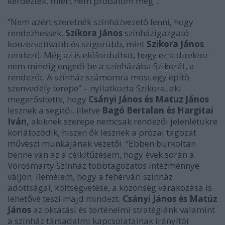
kérdezték, miért nem próbálom meg”.
“Nem azért szeretnék színházvezető lenni, hogy
rendezhessek.
Szikora János
színházigazgató
konzervatívabb és szigorúbb, mint
Szikora János
rendező. Még az is előfordulhat, hogy ez a direktor
nem mindig engedi be a színházába Szikorát, a
rendezőt. A színház számomra most egy építő
szenvedély terepe” – nyilatkozta Szikora, aki
megerősítette, hogy
Csányi János és Matuz János
lesznek a segítői, illetve
Bagó Bertalan és Hargitai
Iván,
akiknek szerepe nemcsak rendezői jelenlétükre
korlátozódik, hiszen ők lesznek a prózai tagozat
művészi munkájának vezetői. “Ebben burkoltan
benne van az a célkitűzésem, hogy évek során a
Vörösmarty Színház többtagozatos intézménnyé
váljon. Remélem, hogy a fehérvári színház
adottságai, költségvetése, a közönség várakozása is
lehetővé teszi majd mindezt.
Csányi János és Matúz
János
az oktatási és történelmi stratégiánk valamint
a színház társadalmi kapcsolatainak irányítói