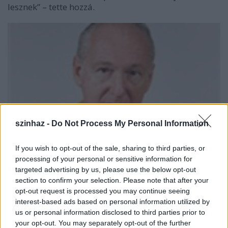
lesznek” – tette hozzá.
szinhaz -
Do Not Process My Personal Information
Arról, hogy milyen előadásokban gondolkodnak
If you wish to opt-out of the sale, sharing to third parties, or
elmondta: “Mindhárman különösen vonzódunk a
processing of your personal or sensitive information for
regény- és filmadaptációkhoz. Hargitai Iván jelenleg
targeted advertising by us, please use the below opt-out
például a Jadviga párnája című adaptáción dolgozik
section to confirm your selection. Please note that after your
opt-out request is processed you may continue seeing
, ezt szeretnénk Fehérváron is bemutatni a
interest-based ads based on personal information utilized by
későbbiekben. De a terveink között szerepel például
us or personal information disclosed to third parties prior to
George Orwell
1984 utópisztikus regényének vagy
your opt-out. You may separately opt-out of the further
épp
Lars von Trier
Táncos a sötétben című