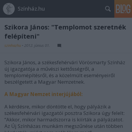
Színház.hu
Szikora János: "Templomot szeretnék
felépíteni"
szinhazhu
•
2012. június 01.
Szikora János, a székesfehérvári Vörösmarty Színház
új igazgatója a művészi kettősségről, a
templomépítésről, és a közelmúlt eseményeiről
beszélgetett a Magyar Nemzetnek.
A Magyar Nemzet interjújából:
A kérdésre, mikor döntötte el, hogy pályázik a
székesfehérvári igazgatói posztra Szikora úgy felelt:
“Akkor, mikor harmadszorra is kiírták a pályázatot.
Az Új Színházas munkám megszűnése után többen