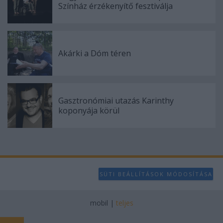
Színház érzékenyítő fesztiválja
Akárki a Dóm téren
Gasztronómiai utazás Karinthy
koponyája körül
SÜTI BEÁLLÍTÁSOK MÓDOSÍTÁSA
mobil
|
teljes