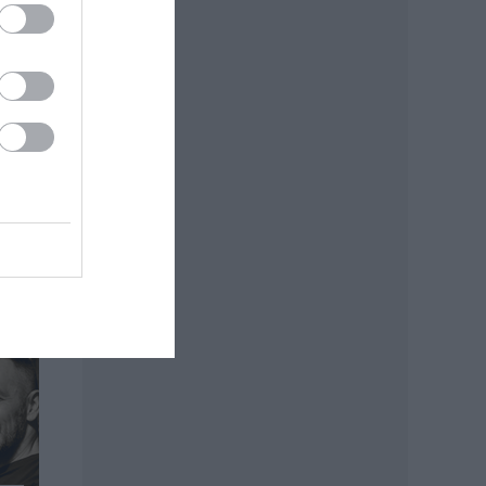
ínház