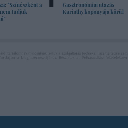
za: "Színészként a
Gasztronómiai utazás
 nem tudjuk
Karinthy koponyája körül
ni"
lói tartalomnak minősülnek, értük a
szolgáltatás technikai
üzemeltetője sem
n forduljon a blog szerkesztőjéhez. Részletek a
Felhasználási feltételekben