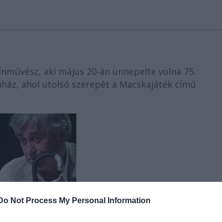
zínművész, aki május 20-án ünnepelte volna 75.
nház, ahol utolsó szerepét a Macskajáték című
Do Not Process My Personal Information