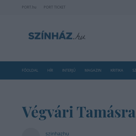
PORT
.hu
PORT TICKET
FŐOLDAL
HÍR
INTERJÚ
MAGAZIN
KRITIKA
S
Végvári Tamásra
szinhazhu