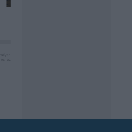
milyen
és az