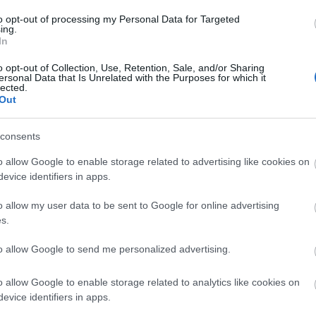
to opt-out of processing my Personal Data for Targeted
ing.
In
o opt-out of Collection, Use, Retention, Sale, and/or Sharing
ersonal Data that Is Unrelated with the Purposes for which it
lected.
Out
consents
o allow Google to enable storage related to advertising like cookies on
 Tamás a Galóczában
evice identifiers in apps.
o allow my user data to be sent to Google for online advertising
s.
t, Ivan Kusan darabjának címszerepe a Katona Józse
to allow Google to send me personalized advertising.
m gaztetteivel annál harsányabban kérkedő rabló, r
nt a ponyvakultúra álságainak. Aki látta, tudja, val
o allow Google to enable storage related to analytics like cookies on
, kedves mosolya, gyönyörű hangja, szép, tiszta bes
evice identifiers in apps.
i".