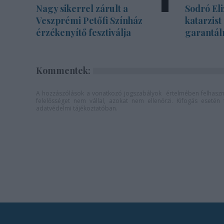
Nagy sikerrel zárult a
Sodró Eli
Veszprémi Petőfi Színház
katarzist
érzékenyítő fesztiválja
garantál
Kommentek:
A hozzászólások a
vonatkozó jogszabályok
értelmében felhaszná
felelősséget nem vállal, azokat nem ellenőrzi. Kifogás eseté
adatvédelmi tájékoztatóban
.