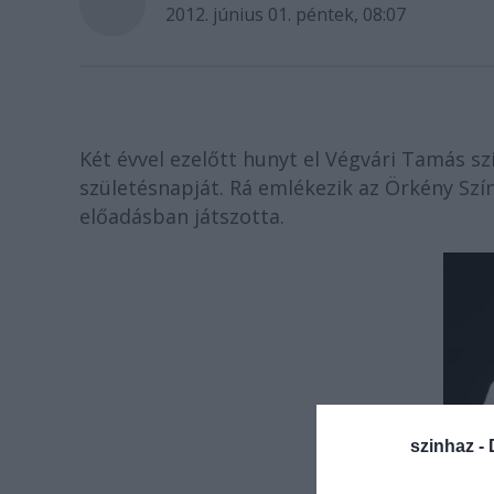
2012. június 01. péntek, 08:07
Két évvel ezelőtt hunyt el Végvári Tamás s
születésnapját. Rá emlékezik az Örkény Szí
előadásban játszotta.
szinhaz -