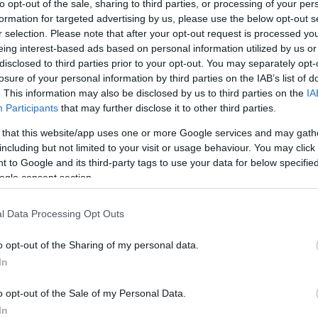
to opt-out of the sale, sharing to third parties, or processing of your per
formation for targeted advertising by us, please use the below opt-out s
r selection. Please note that after your opt-out request is processed y
eing interest-based ads based on personal information utilized by us or
disclosed to third parties prior to your opt-out. You may separately opt-
losure of your personal information by third parties on the IAB’s list of
. This information may also be disclosed by us to third parties on the
IA
Participants
that may further disclose it to other third parties.
házban levetítikk Ivan Kusan:
Galócza
c. darabjának
emlékezetes alakítását nyújtotta. A nagy sikerű előa
 that this website/app uses one or more Google services and may gath
including but not limited to your visit or usage behaviour. You may click 
ek Miklós
, láthatják benne
Gáspár Sándort, Básti J
 to Google and its third-party tags to use your data for below specifi
rigyest, Szirtes Ágit, Balkay Gézát és Dörner
ogle consent section.
l Data Processing Opt Outs
akinek hiányzik és szerette őt.
o opt-out of the Sharing of my personal data.
In
o opt-out of the Sale of my Personal Data.
In