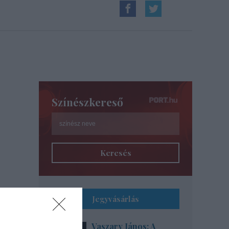
Színészkereső
Keresés
Jegyvásárlás
Vaszary János: A