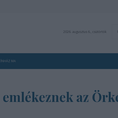
2026. augusztus 6., csütörtök
ZÍNHÁZ MA
 emlékeznek az Örk