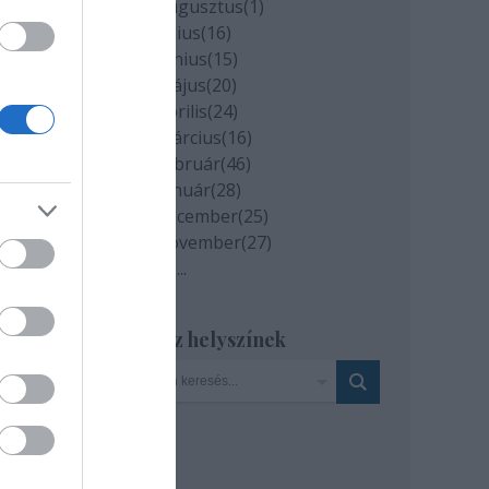
2020 augusztus
(
1
)
2020 július
(
16
)
2020 június
(
15
)
2020 május
(
20
)
2020 április
(
24
)
2020 március
(
16
)
2020 február
(
46
)
2020 január
(
28
)
2019 december
(
25
)
2019 november
(
27
)
Tovább
...
Szinház helyszínek
f
emek
óban
zéde