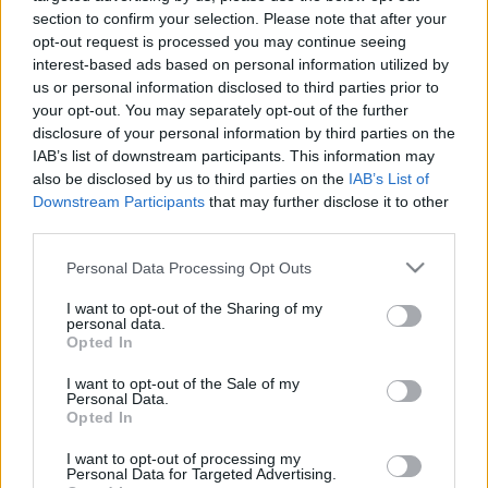
A kolibri.hu ajánlója:
section to confirm your selection. Please note that after your
opt-out request is processed you may continue seeing
Amikor a képzelet erősebb, mint a valóság. Mikor a
interest-based ads based on personal information utilized by
virtualitás valódibbnak tűnik, mint a mindennapi
us or personal information disclosed to third parties prior to
realitás. Egy darab arról, hogy mire jó az Internet. És
your opt-out. You may separately opt-out of the further
hogy mire nem. Talált történet alapján.
disclosure of your personal information by third parties on the
IAB’s list of downstream participants. This information may
„Szerettem volna valahová tartozni. Számomra ez nem
also be disclosed by us to third parties on the
IAB’s List of
egy átverés volt, hanem egy hatalmas regény - amit a
Downstream Participants
that may further disclose it to other
valósággal írtam. Akik nagyarcúak voltak az életben,
third parties.
azok fejet hajtottak a figuráim előtt."
Please note that this website/app uses one or more Google
Personal Data Processing Opt Outs
Vidovszky szerint az internet, és azon belül a
services and may gather and store information including but
közösségépítő oldalak olyan új lehetőségeket
not limited to your visit or usage behaviour. You may click to
I want to opt-out of the Sharing of my
personal data.
grant or deny consent to Google and its third-party tags to
nyitottak meg, amiknek az előnyeit és veszélyeit még
Opted In
use your data for below specified purposes in below Google
mindig csak tanuljuk, de amik használatában,
consent section.
nyelvének alakításában a fiatalok a főszereplők.
I want to opt-out of the Sale of my
Personal Data.
Nemcsak arra jók ezek a szájtok, hogy ápoljuk
Opted In
kapcsolatainkat, ugyanilyen fontos jellemzőjük,
hogy egyfajta önkifejezési eszközként működnek. Mit
I want to opt-out of processing my
Personal Data for Targeted Advertising.
és mennyit írunk magunkról; milyen fotókat töltünk