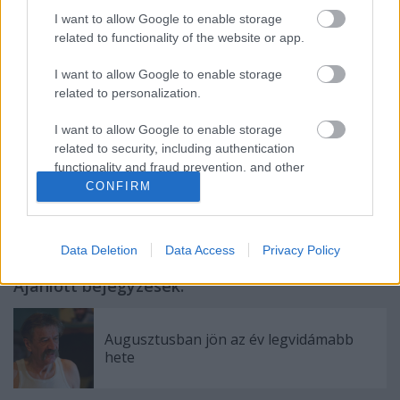
rendezői, színházpedagógusai iskolákba látogatnak
megismerni a kamaszok életét, problémáit, majd
I want to allow Google to enable storage
related to functionality of the website or app.
történeteikből színdarabokat készítenek. Az
országok kulturális és társadalmi sajátosságainak
I want to allow Google to enable storage
bemutatását is ösztönző programmal a Kolibri régi
related to personalization.
törekvése válik valóra: a külföldi sikerdarabok után
hazai szerzők magyar tizenévesekről írt művei
I want to allow Google to enable storage
kerülnek színpadra.
related to security, including authentication
functionality and fraud prevention, and other
user protection.
CONFIRM
Data Deletion
Data Access
Privacy Policy
Ajánlott bejegyzések:
Augusztusban jön az év legvidámabb
hete