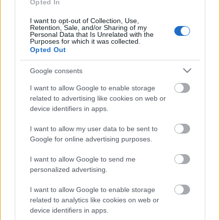
Opted In
fel; milyen linkeket, videókat ajánlunk; hány
ismerősünk van; milyen alkalmazásokat aktiválunk;
I want to opt-out of Collection, Use,
miket kommentelünk - mindezekkel
Retention, Sale, and/or Sharing of my
Personal Data that Is Unrelated with the
meghatározhatjuk, de bármikor könnyedén meg is
Purposes for which it was collected.
változtathatjuk a magunkról mutatott képet.
Opted Out
A Kolibri évek óta bővíti ifjúsági színházi
Google consents
repertoárját. A középiskolásoknak szóló drámákhoz
I want to allow Google to enable storage
színházpedagógiai foglalkozások kapcsolódnak,
related to advertising like cookies on web or
melyek amellett, hogy segítik a részvevők
device identifiers in apps.
konfliktuskezelő- és problémamegoldó készségeinek
fejlesztését, lehetőséget teremtenek olyan
I want to allow my user data to be sent to
korosztályos kérdések, tabutémák megvitatására és
Google for online advertising purposes.
feldolgozására is, amiket a kamaszok sokszor nem
tudnak kivel megbeszélni.
I want to allow Google to send me
personalized advertising.
A 2009 szeptemberében indult Platform 11+ uniós
együttműködés a 11-15 éves korosztálynak szóló új
I want to allow Google to enable storage
előadások születését segíti elő. A projektben részt
related to analytics like cookies on web or
vevő 12 ország 13 ifjúsági teátrumának írói,
device identifiers in apps.