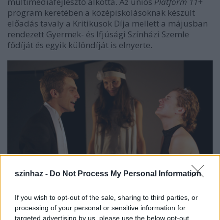
multimédiafejlesztő alkotta. Az uniós
Platform 11+
program keretében a középiskolásoknak készült
előadás tavaly a Kritikusok Díja mellett a májusban
rendezett Gyermek- és Ifjúsági Színházi Szemle
fődíját és egyik különdíját is elnyerte.
szinhaz -
Do Not Process My Personal Information
If you wish to opt-out of the sale, sharing to third parties, or
Fotó: Szlovák Judit
processing of your personal or sensitive information for
targeted advertising by us, please use the below opt-out