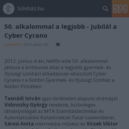
Színház.hu
50. alkalommal a legjobb - Jubilál a
Cyber Cyrano
szinhazhu
•
2012. június 02.
2012. június 4-én, hétfőn este 50. alkalommal
játssza a kritikusok által a legjobb gyermek- és
ifjúsági színházi előadásnak választott Cyber
Cyrano-t a Kolibri Gyermek- és Ifjúsági Színház a
Kolibri Pincében.
Tasnádi István
igaz történeten alapuló drámáját
Vidovszky György
rendezte, különleges
látványvilágát az MTA Számítástechnikai és
Automatizálási Kutatóintézet fiatal szakemberei,
Sárosi Anita
intermédia-művész és
Vicsek Viktor