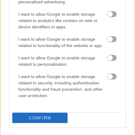
personalized advertising.
I want to allow Google to enable storage
related to analytics like cookies on web or
device identifiers in apps.
I want to allow Google to enable storage
related to functionality of the website or app.
A lehetőségekhez mérten a nézők is aktívan részt
vettek a programban,
Brasch Bence
a Blaha Lujza
I want to allow Google to enable storage
téren megtáncoltatott egy rajongót,
Kerényi Miklós
related to personalization.
Máténak
pedig cigánykereket vetettek a Hősök
terén. Igazán remek délelőttöt varázsoltak
I want to allow Google to enable storage
egymásnak a művészek és a járókelők egyaránt, akik
related to security, including authentication
sűrű integetéssel és széles mosollyal hálálták meg a
functionality and fraud prevention, and other
műsort.
user protection.
CONFIRM
Forrás: Budapesti Operettszínház