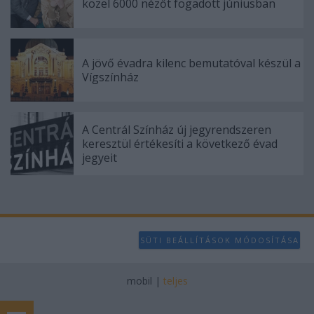
közel 6000 nézőt fogadott júniusban
A jövő évadra kilenc bemutatóval készül a
Vígszínház
A Centrál Színház új jegyrendszeren
keresztül értékesíti a következő évad
jegyeit
SÜTI BEÁLLÍTÁSOK MÓDOSÍTÁSA
mobil
|
teljes