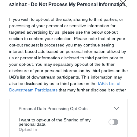
szinhaz -
Do Not Process My Personal Information
If you wish to opt-out of the sale, sharing to third parties, or
Útjuk során több helyen megálltak, például a Széll
processing of your personal or sensitive information for
Kálmán téren, ahol kisebb csődület alakult ki, a
targeted advertising by us, please use the below opt-out
lelkes nézők nem is akarták továbbengedni a
section to confirm your selection. Please note that after your
művészeket, így ott négy dalt is előadtak sztárjaink!
opt-out request is processed you may continue seeing
Oszvald Marika
és
Peller Károly
a tőlük
interest-based ads based on personal information utilized by
megszokott temperamentummal énekelték a Ringó
us or personal information disclosed to third parties prior to
vállú csengeri violám című dalt, a Rómeó és Júlia ifjú
your opt-out. You may separately opt-out of the further
tehetségei a Lehetsz király énekelték és táncolták,
disclosure of your personal information by third parties on the
hozzájuk csatlakozott az örökifjú
Oszvald Marika
is.
IAB’s list of downstream participants. This information may
also be disclosed by us to third parties on the
IAB’s List of
Downstream Participants
that may further disclose it to other
third parties.
Please note that this website/app uses one or more Google
Personal Data Processing Opt Outs
services and may gather and store information including but
not limited to your visit or usage behaviour. You may click to
I want to opt-out of the Sharing of my
personal data.
grant or deny consent to Google and its third-party tags to
Opted In
use your data for below specified purposes in below Google