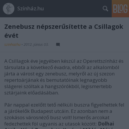
Színház.hu
Zenebusz népszerűsítette a Csillagok
évét
szinhazhu
•
2012. június 03.
A Csillagok éve jegyében készül az Operettszínház és
társulata a következő évadra, ebből az alkalomból
járta a várost egy zenebusz, melyről az új szezon
repertoárjának és bemutatóinak legnagyobb
slágerei szóltak a hangszórókból, legismertebb
sztárjaink előadásában.
Pár nappal ezelőtt tető nélküli buszra figyelhettek fel
a járókelők Budapest utcáin. Ez azonban nem a
szokásos városnéző busz volt! Ismerős arcokat
fedezhettek föl ugyanis az utasok között:
Dolhai