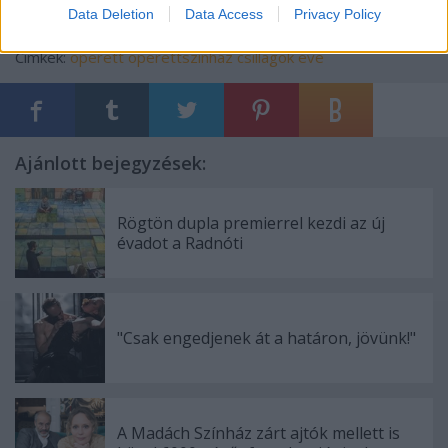
Data Deletion
Data Access
Privacy Policy
Címkék:
operett
operettszínház
csillagok éve
Ajánlott bejegyzések:
Rögtön dupla premierrel kezdi az új
évadot a Radnóti
"Csak engedjenek át a határon, jövünk!"
A Madách Színház zárt ajtók mellett is