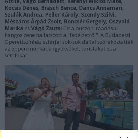
Attila, Vágó Bernadett, Kerényi Miklós Máté,
Kocsis Dénes, Brasch Bence, Dancs Annamari,
Szulák Andrea, Peller Károly, Szendy Szilvi,
Mészáros Árpád Zsolt, Boncsér Gergely, Oszvald
Marika
és
Vágó Zsuzsi
ült a buszon, ráadásul
hangos zene hallatszott a "fedélzetről". A Budapesti
Operettszínház sztárjai sok-sok dallal szórakoztatták
az éppen munkába igyekvőket, turistákat és a
sétálókat.