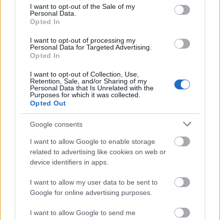
consent section.
I want to opt-out of the Sale of my
Personal Data.
Opted In
I want to opt-out of processing my
Personal Data for Targeted Advertising.
Opted In
A Szép nyári nap című Neoton-musicalből is
I want to opt-out of Collection, Use,
elhangzott két sláger, a 220 felett, valamint
Szulák
Retention, Sale, and/or Sharing of my
Andrea
előadásában a Szerelmes dal. Jó hangulat
Personal Data that Is Unrelated with the
Purposes for which it was collected.
uralkodott a buszon a körút során, ami átragadt a
Opted Out
gyalogosokra és az autósokra is, ám egy sofőrnek
annyira lekötötte a figyelmét
Dolhai Attila
és
Vágó
Google consents
Bernadett
duettje, hogy beleszaladt az előtte álló
kocsiba.
I want to allow Google to enable storage
related to advertising like cookies on web or
device identifiers in apps.
I want to allow my user data to be sent to
Google for online advertising purposes.
I want to allow Google to send me