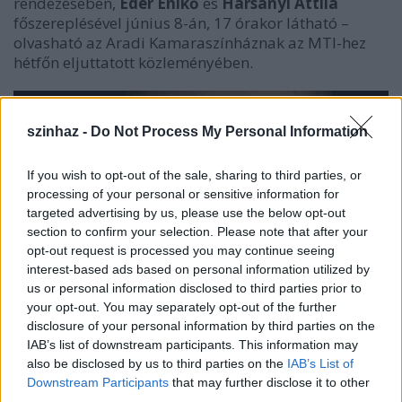
rendezésében,
Éder Enikő
és
Harsányi Attila
főszereplésével június 8-án, 17 órakor látható –
olvasható az Aradi Kamaraszínháznak az MTI-hez
hétfőn eljuttatott közleményében.
szinhaz -
Do Not Process My Personal Information
If you wish to opt-out of the sale, sharing to third parties, or
processing of your personal or sensitive information for
targeted advertising by us, please use the below opt-out
section to confirm your selection. Please note that after your
opt-out request is processed you may continue seeing
interest-based ads based on personal information utilized by
us or personal information disclosed to third parties prior to
your opt-out. You may separately opt-out of the further
disclosure of your personal information by third parties on the
IAB’s list of downstream participants. This information may
also be disclosed by us to third parties on the
IAB’s List of
Downstream Participants
that may further disclose it to other
Kvartett (forrás: akamara.ro)
third parties.