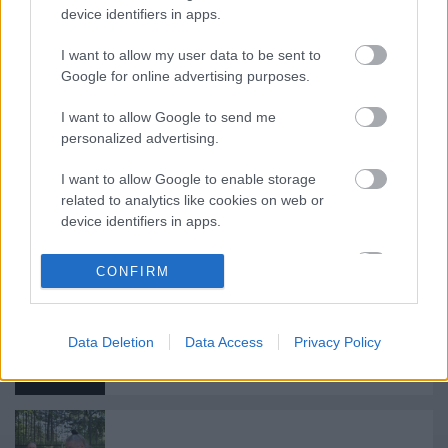
díját
Lovas Zoltán
, a
Cselédek
szereplője vehette át.
device identifiers in apps.
I want to allow my user data to be sent to
Google for online advertising purposes.
I want to allow Google to send me
personalized advertising.
Ajánlott bejegyzések:
I want to allow Google to enable storage
related to analytics like cookies on web or
device identifiers in apps.
Augusztusban jön az év legvidámabb
hete
I want to allow Google to enable storage
CONFIRM
related to functionality of the website or app.
I want to allow Google to enable storage
Nagy sikerrel zárult a Veszprémi Petőfi
Data Deletion
Data Access
Privacy Policy
related to personalization.
Színház érzékenyítő fesztiválja
I want to allow Google to enable storage
related to security, including authentication
functionality and fraud prevention, and other