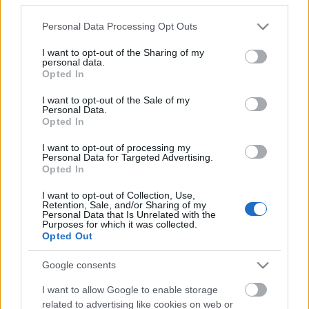
A szegedi MASZK Egyesülettel koprodukcióban
Please note that this website/app uses one or more Google
Personal Data Processing Opt Outs
készült,
Kvartett
című darab már bizonyított két
services and may gather and store information including but
tavalyi fesztiválon:
Éder Enikő
a
not limited to your visit or usage behaviour. You may click to
I want to opt-out of the Sharing of my
gyergyószentmiklósi IX. Nemzetiségi Színházi
personal data.
grant or deny consent to Google and its third-party tags to
Kollokviumon Merteuil szerepének megformálásáért
Opted In
use your data for below specified purposes in below Google
elnyerte a legjobb női alakítás díját, az előadás
consent section.
I want to opt-out of the Sale of my
pedig a pitesti Nemzetközi "Davila-Interfest"
Personal Data.
Stúdiószínházi Fesztiválon a zsűri Interkulturális
Opted In
párbeszéd díját érdemelte ki.
I want to opt-out of processing my
Personal Data for Targeted Advertising.
Nagybányán június 3. és 9. között a romániai
Opted In
színházak mellett olaszországi, magyarországi és
japán társulatokat, illetve koprodukciókat láthat a
I want to opt-out of Collection, Use,
Retention, Sale, and/or Sharing of my
közönség és a színházi szakma. Az Aradi
Personal Data that Is Unrelated with the
Kamaraszínház harmadik alkalommal vesz részt a
Purposes for which it was collected.
Opted Out
nagybányai fesztiválon. Tavaly kiemelt
meghívottként az ATELIER-portrék kategóriában
Google consents
szerepelt és két díjjal tért haza: a legjobb színészi
alakítás díját
Harsányi Attila
kapta a
Rudolf Hess
I want to allow Google to enable storage
tízparancsolatá
ért, a legjobb férfi mellékszereplő
related to advertising like cookies on web or