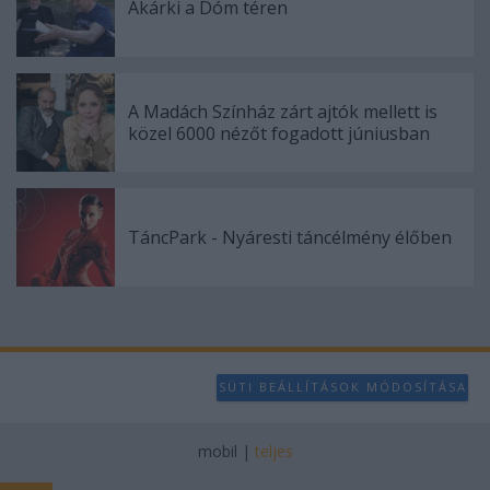
user protection.
Akárki a Dóm téren
A Madách Színház zárt ajtók mellett is
közel 6000 nézőt fogadott júniusban
TáncPark - Nyáresti táncélmény élőben
SÜTI BEÁLLÍTÁSOK MÓDOSÍTÁSA
mobil
|
teljes