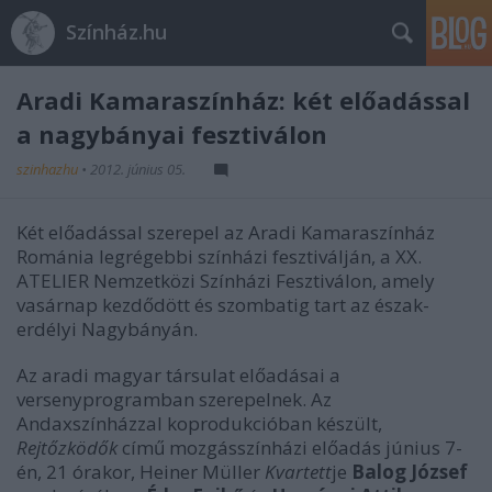
Színház.hu
Aradi Kamaraszínház: két előadással
a nagybányai fesztiválon
szinhazhu
•
2012. június 05.
Két előadással szerepel az Aradi Kamaraszínház
Románia legrégebbi színházi fesztiválján, a XX.
ATELIER Nemzetközi Színházi Fesztiválon, amely
vasárnap kezdődött és szombatig tart az észak-
erdélyi Nagybányán.
Az aradi magyar társulat előadásai a
versenyprogramban szerepelnek. Az
Andaxszínházzal koprodukcióban készült,
Rejtőzködők
című mozgásszínházi előadás június 7-
én, 21 órakor, Heiner Müller
Kvartett
je
Balog József