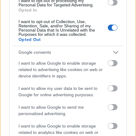
"Most azzal foglalkozom, hogy megpróbálom
I want to opt-out of processing my
Personal Data for Targeted Advertising.
betakarítani a termést" - fogalmazott arra utalva,
Opted In
hogy a köteten, amely egyetemi előadásaiból
született, évtizedeken át dolgozott, korábban más
I want to opt-out of Collection, Use,
Retention, Sale, and/or Sharing of my
formában már meg is jelent. Akkor tankönyvszerűen
Personal Data that Is Unrelated with the
írta meg, most megpróbálta a mai ízléshez
Purposes for which it was collected.
Opted Out
közelíteni. "Az embernek, amíg él, addig joga van
saját magát kijavítani, mivel ez az élet természete.
Google consents
Ami a korábbi változatból elavult, azt kihagytam,
amit pedig hozzá kellett írni, azt hozzáírtam" - árulta
I want to allow Google to enable storage
el, megjegyezve, hogy az irodalom akkor születik,
related to advertising like cookies on web or
amikor az ultima manu, az utolsó kézvonás
device identifiers in apps.
megtörténik.
A szerző azonban nem zárja ki azt sem, hogy később
I want to allow my user data to be sent to
újra változtathat művén, hiszen, mint mondta, ha
Google for online advertising purposes.
tényleg jó a könyv, akkor van "elavulási indexe". "Jó,
ha elavul egy könyv, mert az annyit jelent, hogy
I want to allow Google to send me
personalized advertising.
betöltötte a funkcióját, felszívódott az emberekbe" -
tette hozzá.
I want to allow Google to enable storage
A címlapon Botticelli-fej, a Vénusz születése című
related to analytics like cookies on web or
festmény részlete látható, ez az a kép, amely