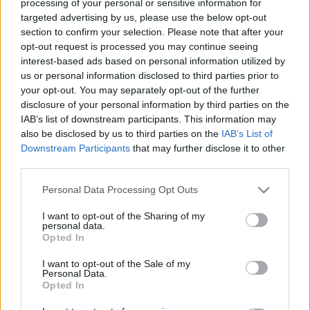
processing of your personal or sensitive information for
művészi megvalósítás eszméit és technikáit veszi
targeted advertising by us, please use the below opt-out
számba.
section to confirm your selection. Please note that after your
opt-out request is processed you may continue seeing
interest-based ads based on personal information utilized by
us or personal information disclosed to third parties prior to
your opt-out. You may separately opt-out of the further
disclosure of your personal information by third parties on the
IAB’s list of downstream participants. This information may
also be disclosed by us to third parties on the
IAB’s List of
Downstream Participants
that may further disclose it to other
third parties.
Please note that this website/app uses one or more Google
Personal Data Processing Opt Outs
services and may gather and store information including but
not limited to your visit or usage behaviour. You may click to
I want to opt-out of the Sharing of my
"A célom az volt, hogy az emberekhez közel hozzam
personal data.
grant or deny consent to Google and its third-party tags to
ezeket a nagyon elvont gondolatokat. Tanuljanak
Opted In
use your data for below specified purposes in below Google
abból, hogy például Szókratész és Cicero hogyan
consent section.
I want to opt-out of the Sale of my
fogalmazott, hogyan érveltek az emberek korábban,
Personal Data.
és hogyan fedezték fel az érvelési technikákat
Opted In
később" - mondta Ungvári Tamás.