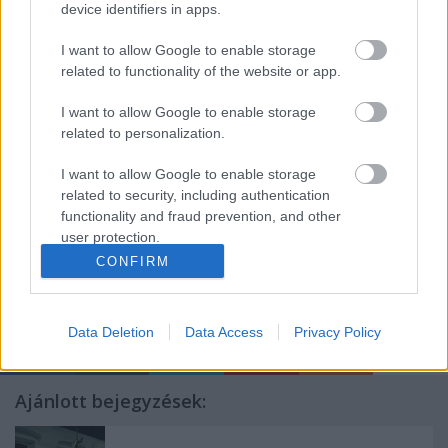
device identifiers in apps.
meghatározta a gondolkodásunkat a reneszánsz óta
- mondta. "Úgy gondolom, hogy a Vénusz születése
I want to allow Google to enable storage
és a szépség születése valahogy egymásba játszik.
related to functionality of the website or app.
Szép, fiatal hölgy egy kagyló közepén, én így
képzelem el a boldogságot" - mondta
Ungvári
I want to allow Google to enable storage
Tamás.
related to personalization.
A szerző a 83. Ünnepi Könyvhéten pénteken délután
3 óra 30 perckor az Oroszlános kútnál lévő
I want to allow Google to enable storage
színpadon vesz részt beszélgetésen, pénteken és
related to security, including authentication
szombaton 4 órától dedikálja könyvét a Scolar Kiadó
functionality and fraud prevention, and other
standján.
user protection.
CONFIRM
Data Deletion
Data Access
Privacy Policy
Ajánlott bejegyzések: