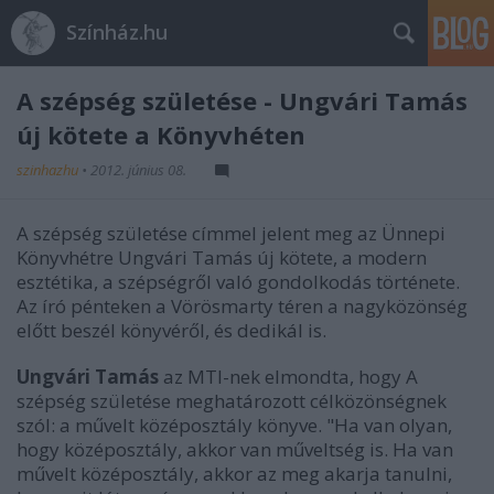
Színház.hu
A szépség születése - Ungvári Tamás
új kötete a Könyvhéten
szinhazhu
•
2012. június 08.
A szépség születése címmel jelent meg az Ünnepi
Könyvhétre Ungvári Tamás új kötete, a modern
esztétika, a szépségről való gondolkodás története.
Az író pénteken a Vörösmarty téren a nagyközönség
előtt beszél könyvéről, és dedikál is.
Ungvári Tamás
az MTI-nek elmondta, hogy A
szépség születése meghatározott célközönségnek
szól: a művelt középosztály könyve. "Ha van olyan,
hogy középosztály, akkor van műveltség is. Ha van
művelt középosztály, akkor az meg akarja tanulni,