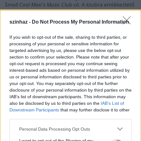
Small Coal Man's Music Club
-ot. A klubra emlékeztető
piros miniszínház a Clerkenwell-i Design Héten
debütált, és azóta járja Angliát.
szinhaz -
Do Not Process My Personal Information
If you wish to opt-out of the sale, sharing to third parties, or
processing of your personal or sensitive information for
targeted advertising by us, please use the below opt-out
section to confirm your selection. Please note that after your
opt-out request is processed you may continue seeing
interest-based ads based on personal information utilized by
us or personal information disclosed to third parties prior to
your opt-out. You may separately opt-out of the further
disclosure of your personal information by third parties on the
IAB’s list of downstream participants. This information may
also be disclosed by us to third parties on the
IAB’s List of
Downstream Participants
that may further disclose it to other
third parties.
A tervezők megpróbáltak minél inkább hűek
Please note that this website/app uses one or more Google
Personal Data Processing Opt Outs
maradni a mintául szolgáló szórakozóhelynek, ezért
services and may gather and store information including but
a színház ajtaja egy hajó kormánykerekével nyitható,
not limited to your visit or usage behaviour. You may click to
I want to opt-out of the Sharing of my