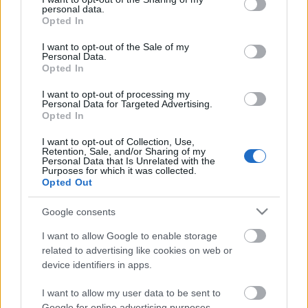
personal data.
a tetőt pedig szenes vödrökből építették fel. A
grant or deny consent to Google and its third-party tags to
Opted In
kéménybe tetőablakot rejtettek, így természetes
use your data for below specified purposes in below Google
világítást kaphatott a belső játéktér. Egy kúpalakú
consent section.
I want to opt-out of the Sale of my
Personal Data.
tölcséren keresztül pedig az épületen kívülre is
Opted In
kivezetik a hangot, hogy a járókelők is élvezhessék az
előadás hanghatásait. A színházat egy régi
I want to opt-out of processing my
hippivagonnal vontatják, és hat besüllyesztett fülkét
Personal Data for Targeted Advertising.
Opted In
is tartalmaz, ami hat embert tud egyszerre
befogadni. A nézők az előadások előtt és után pedig
I want to opt-out of Collection, Use,
akár egy italt is rendelhetnek, amit a kihajtható
Retention, Sale, and/or Sharing of my
Personal Data that Is Unrelated with the
asztal mellett fogyaszthatnak el
.
Purposes for which it was collected.
Opted Out
Google consents
I want to allow Google to enable storage
related to advertising like cookies on web or
device identifiers in apps.
Ajánlott bejegyzések:
I want to allow my user data to be sent to
Google for online advertising purposes.