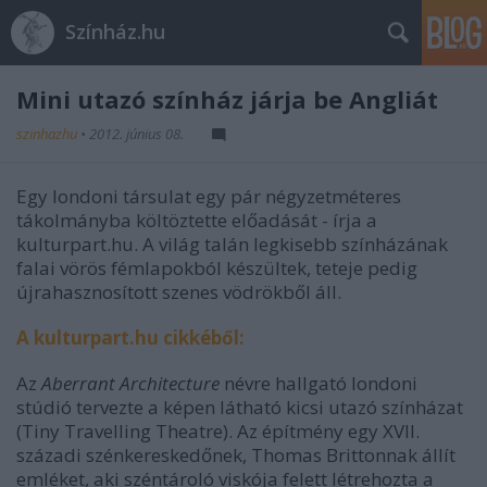
Színház.hu
Mini utazó színház járja be Angliát
szinhazhu
•
2012. június 08.
Egy londoni társulat egy pár négyzetméteres
tákolmányba költöztette előadását - írja a
kulturpart.hu. A világ talán legkisebb színházának
falai vörös fémlapokból készültek, teteje pedig
újrahasznosított szenes vödrökből áll.
A kulturpart.hu cikkéből:
Az
Aberrant Architecture
névre hallgató londoni
stúdió tervezte a képen látható kicsi utazó színházat
(Tiny Travelling Theatre). Az építmény egy XVII.
századi szénkereskedőnek, Thomas Brittonnak állít
emléket, aki széntároló viskója felett létrehozta a