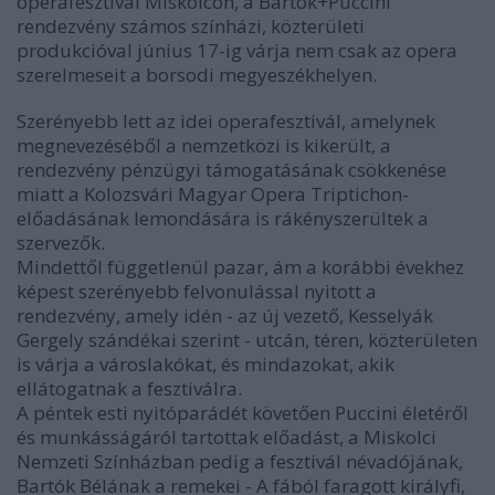
operafesztivál Miskolcon, a Bartók+Puccini
rendezvény számos színházi, közterületi
produkcióval június 17-ig várja nem csak az opera
szerelmeseit a borsodi megyeszékhelyen.
Szerényebb lett az idei operafesztivál, amelynek
megnevezéséből a nemzetközi is kikerült, a
rendezvény pénzügyi támogatásának csökkenése
miatt a Kolozsvári Magyar Opera Triptichon-
előadásának lemondására is rákényszerültek a
szervezők.
Mindettől függetlenül pazar, ám a korábbi évekhez
képest szerényebb felvonulással nyitott a
rendezvény, amely idén - az új vezető, Kesselyák
Gergely szándékai szerint - utcán, téren, közterületen
is várja a városlakókat, és mindazokat, akik
ellátogatnak a fesztiválra.
A péntek esti nyitóparádét követően Puccini életéről
és munkásságáról tartottak előadást, a Miskolci
Nemzeti Színházban pedig a fesztivál névadójának,
Bartók Bélának a remekei - A fából faragott királyfi,