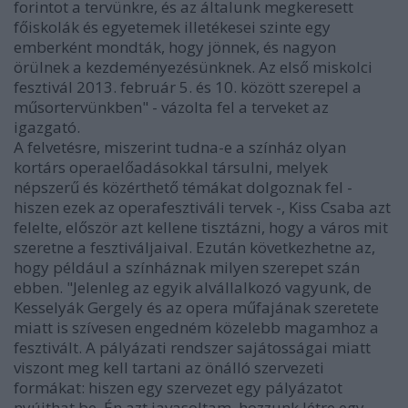
forintot a tervünkre, és az általunk megkeresett
főiskolák és egyetemek illetékesei szinte egy
emberként mondták, hogy jönnek, és nagyon
örülnek a kezdeményezésünknek. Az első miskolci
fesztivál 2013. február 5. és 10. között szerepel a
műsortervünkben" - vázolta fel a terveket az
igazgató.
A felvetésre, miszerint tudna-e a színház olyan
kortárs operaelőadásokkal társulni, melyek
népszerű és közérthető témákat dolgoznak fel -
hiszen ezek az operafesztiváli tervek -, Kiss Csaba azt
felelte, először azt kellene tisztázni, hogy a város mit
szeretne a fesztiváljaival. Ezután következhetne az,
hogy például a színháznak milyen szerepet szán
ebben. "Jelenleg az egyik alvállalkozó vagyunk, de
Kesselyák Gergely és az opera műfajának szeretete
miatt is szívesen engedném közelebb magamhoz a
fesztivált. A pályázati rendszer sajátosságai miatt
viszont meg kell tartani az önálló szervezeti
formákat: hiszen egy szervezet egy pályázatot
nyújthat be. Én azt javasoltam, hozzunk létre egy