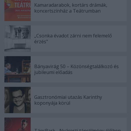
Kamaradarabok, kortárs drámák,
koncertszínház a Teátrumban
„Csonka évadot zárni nem felemelő
érzés"
Bányavirág 50 – Közönségtalálkozó és
jubileumi előadás
Gasztronómiai utazás Karinthy
koponyája körül
TáncPark - Nyáresti táncélmény élőben