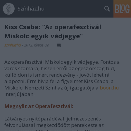
Színház.hu
Kiss Csaba: "Az operafesztivál
Miskolc egyik védjegye"
szinhazhu
•
2012. június 09.
Az operafesztivál Miskolc egyik védjegye. Fontos a
város számára, hiszen erről az egész ország tud,
külföldön is ismert rendezvény - jövőt lehet rá
alapozni. Erre hívja fel a figyelmet Kiss Csaba, a
Miskolci Nemzeti Színház új igazgatója a
boon.hu
interjújában.
Megnyílt az Operafesztivál:
Látványos nyitóparádéval, jelmezes zenés
felvonulással megkezdődött péntek este az