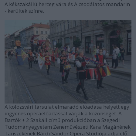
A kékszakállú herceg vára és A csodálatos mandarin
- kerültek színre.
A kolozsvári társulat elmaradó előadása helyett egy
ingyenes operaelőadással várják a közönséget. A
Bartók + 2 Szakáll című produkcióban a Szegedi
Tudományegyetem Zeneművészeti Kara Magánének
Tanszékének Bárdi Sándor Opera Stúdiója adja elő