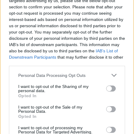
egyik védjegye. Meggyőződésem,
Kesselyák
targeted advertising by us, please use the below opt-out
Gergely
nél alkalmasabb embert egy ilyen rangú
section to confirm your selection. Please note that after your
kulturális fesztivál vezetésére nehezen lehet találni."
opt-out request is processed you may continue seeing
Az operafesztivál igazgatójáról elmondta még,
interest-based ads based on personal information utilized by
"nagyon ritka, hogy valakinek egyszerre legyen
us or personal information disclosed to third parties prior to
your opt-out. You may separately opt-out of the further
szervezési tapasztalata, ismertsége, gondolata és
disclosure of your personal information by third parties on the
ambíciója megcsinálni, amit eltervezett." Kiss
IAB’s list of downstream participants. This information may
később csöppent bele a történetbe, hiszen idén
also be disclosed by us to third parties on the
IAB’s List of
februárban választották meg igazgatónak, ekkor az
Downstream Participants
that may further disclose it to other
operafesztivál alapstruktúrája már készen volt, ahol
third parties.
a színháznak játszási helyként jutott szerep. "Mi
ebben az idei operafesztiválban baráti csendestárs
Please note that this website/app uses one or more Google
Personal Data Processing Opt Outs
vagyunk."- tette hozzá.
services and may gather and store information including but
not limited to your visit or usage behaviour. You may click to
I want to opt-out of the Sharing of my
personal data.
grant or deny consent to Google and its third-party tags to
Opted In
use your data for below specified purposes in below Google
consent section.
I want to opt-out of the Sale of my
Personal Data.
Opted In
I want to opt-out of processing my
Personal Data for Targeted Advertising.