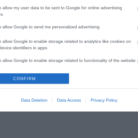
o allow my user data to be sent to Google for online advertising
s.
to allow Google to send me personalized advertising.
kezik az Infinite
Sodró Eliza: "Színészként a
stival
katarzist nem tudjuk
o allow Google to enable storage related to analytics like cookies on
evice identifiers in apps.
garantálni"
o allow Google to enable storage related to functionality of the website
CONFIRM
o allow Google to enable storage related to personalization.
lói tartalomnak minősülnek, értük a
szolgáltatás technikai
üzemeltetője sem
n forduljon a blog szerkesztőjéhez. Részletek a
Felhasználási feltételekben
o allow Google to enable storage related to security, including
Data Deletion
Data Access
Privacy Policy
cation functionality and fraud prevention, and other user protection.