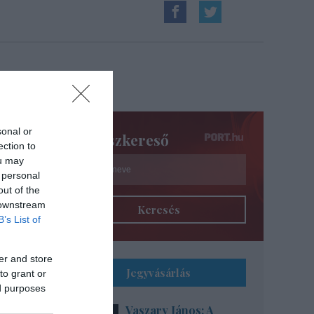
sonal or
Színészkereső
ection to
ou may
 personal
out of the
 downstream
Keresés
B’s List of
er and store
Jegyvásárlás
to grant or
ed purposes
Vaszary János: A