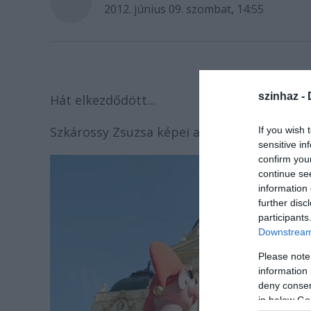
2012. június 09. szombat, 14:55
szinhaz -
Hát elkezdődött...
Szkárossy Zsuzsa képei a megnyitóról és az
If you wish 
sensitive in
confirm you
continue se
information 
further disc
participants
Downstream 
Please note
information 
deny consent
in below Go