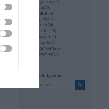
2020 augusztus
(
1
)
2020 július
(
16
)
2020 június
(
15
)
2020 május
(
20
)
2020 április
(
24
)
2020 március
(
16
)
2020 február
(
46
)
2020 január
(
28
)
2019 december
(
25
)
2019 november
(
27
)
Tovább
...
milyen
és az
Szinház helyszínek