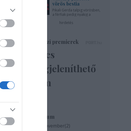
vörös bestia
Pikali Gerda talpig vörösben,
a férfiak pedig nyakig a
pácban - az Újszínházban!
hirdetés
Színházi premierek
Nincs
megjeleníthető
elem
Archívum
2020 november
(
2
)