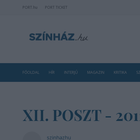
PORT
.hu
PORT TICKET
FŐOLDAL
HÍR
INTERJÚ
MAGAZIN
KRITIKA
S
XII. POSZT - 2012
szinhazhu