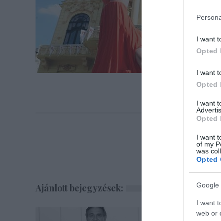
Persona
I want t
Opted 
I want t
Opted 
I want 
Advertis
Opted 
I want t
of my P
was col
Opted 
Google 
Ajánlott bejegyzések:
I want t
web or d