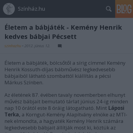
Színház.hu
Életem a bábjáték - Kemény Henrik
kedves bábjai Pécsett
szinhazhu
•
2012. június 12.
Életem a bábjáték, bölcsőtől a sírig címmel Kemény
Henrik Kossuth-díjas bábművész legkedvesebb
bábjaiból látható szombattól kiállítás a pécsi
Márkus Színben.
Az életének 87. évében tavaly novemberben elhunyt
művész bábjait bemutató tárlat június 24-ig minden
nap 10 órától este 8 óráig látogatható. Mint
Láposi
Terka,
a Korngut-Kemény Alapítvány elnöke az MTI-
nek elmondta, a hagyaték Kemény Henrik számára
legkedvesebb bábjait állítják most ki, köztük az