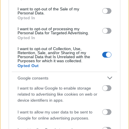
use your data for below specified purposes in below Google
consent section.
I want to opt-out of the Sale of my
Personal Data.
Opted In
I want to opt-out of processing my
'A mutatványosok között jellemző volt, hogy
Personal Data for Targeted Advertising.
őriztük a titkainkat, a műhelyfogásokat, a
Opted In
kísérletezéseink eredményeit. Idő előtt nem
I want to opt-out of Collection, Use,
adhattuk ki ezeket. A papa erre nevelt. Ellesni,
Retention, Sale, and/or Sharing of my
kihallgatni nem szabad, de a magunkét sem
Personal Data that Is Unrelated with the
Purposes for which it was collected.
hagyjuk. Amit mi találtunk ki, mi tudunk, azt jól
Opted Out
gyakoroljuk be, kezdjük játszani és ha már
minden rendben körülötte, sínen van, akkor
Google consents
vihetik, ha tudják."
I want to allow Google to enable storage
related to advertising like cookies on web or
device identifiers in apps.
I want to allow my user data to be sent to
Google for online advertising purposes.