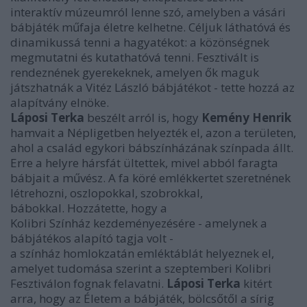
interaktív múzeumról lenne szó, amelyben a vásári
bábjáték műfaja életre kelhetne. Céljuk láthatóvá és
dinamikussá tenni a hagyatékot: a közönségnek
megmutatni és kutathatóvá tenni. Fesztivált is
rendeznének gyerekeknek, amelyen ők maguk
játszhatnák a Vitéz László bábjátékot - tette hozzá az
alapítvány elnöke.
Láposi Terka
beszélt arról is, hogy
Kemény Henrik
hamvait a Népligetben helyezték el, azon a területen,
ahol a család egykori bábszínházának színpada állt.
Erre a helyre hársfát ültettek, mivel abból faragta
bábjait a művész. A fa köré emlékkertet szeretnének
létrehozni, oszlopokkal, szobrokkal,
bábokkal. Hozzátette, hogy a
Kolibri Színház kezdeményezésére - amelynek a
bábjátékos alapító tagja volt -
a színház homlokzatán emléktáblát helyeznek el,
amelyet tudomása szerint a szeptemberi Kolibri
Fesztiválon fognak felavatni.
Láposi Terka
kitért
arra, hogy az Életem a bábjáték, bölcsőtől a sírig