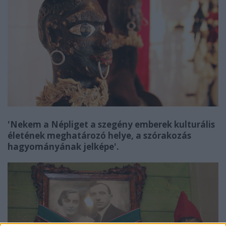
'Nekem a Népliget a szegény emberek kulturális
életének meghatározó helye, a szórakozás
hagyományának jelképe'.