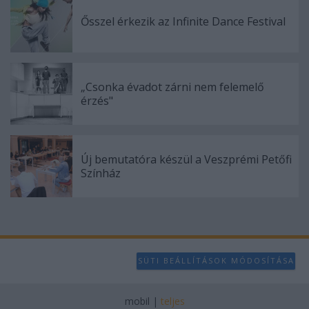
Ősszel érkezik az Infinite Dance Festival
„Csonka évadot zárni nem felemelő
érzés"
Új bemutatóra készül a Veszprémi Petőfi
Színház
SÜTI BEÁLLÍTÁSOK MÓDOSÍTÁSA
mobil
|
teljes