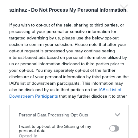
szinhaz -
Do Not Process My Personal Information
If you wish to opt-out of the sale, sharing to third parties, or
processing of your personal or sensitive information for
targeted advertising by us, please use the below opt-out
section to confirm your selection. Please note that after your
opt-out request is processed you may continue seeing
Heni bácsi érdemkeresztje, a fotón a szülei
interest-based ads based on personal information utilized by
láthatók, az előtérben Vitéz Lászlók.
us or personal information disclosed to third parties prior to
your opt-out. You may separately opt-out of the further
disclosure of your personal information by third parties on the
IAB’s list of downstream participants. This information may
also be disclosed by us to third parties on the
IAB’s List of
Downstream Participants
that may further disclose it to other
third parties.
Please note that this website/app uses one or more Google
Personal Data Processing Opt Outs
services and may gather and store information including but
not limited to your visit or usage behaviour. You may click to
I want to opt-out of the Sharing of my
personal data.
grant or deny consent to Google and its third-party tags to
Opted In