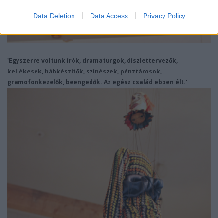
Data Deletion
Data Access
Privacy Policy
'Egyszerre voltunk írók, dramaturgok, díszlettervezők,
kellékesek, bábkészítők, színészek, pénztárosok,
gramofonkezelők, beengedők. Az egész család ebben élt.'