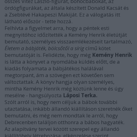
összes Vitéz László-figurát, bohócbábokat, az
ördögfigurákat, az általa készített Donald Kacsát és
a Zsebtévé Hakapeszi Makiját. Ez a válogatás itt
látható először - tette hozzá.
Felhívta a figyelmet arra, hogy a péntek esti
megnyitóhoz időzítették a Kemény Henrik életútját
bemutató, személyes visszaemlékezéseit tartalmazó,
Életem a bábjáték, bölcsőtől a sírig
című kötet
bemutatóját is. Felidézte, hogy még
Kemény Henrik
is látta a könyvet a nyomdába küldés előtt, de a
kiadás folyamata a bábjátékos halálával
megtorpant, ám a szövegen ezt követően sem
változtattak. A könyv hangja olyan személyes,
mintha Kemény Henrik még köztünk lenne és úgy
mesélne - hangsúlyozta
Láposi Terka.
Szólt arról is, hogy nem céljuk a bábok további
utaztatása, inkább állandó kiállításon szeretnék őket
bemutatni, és még nem mondtak le arról, hogy
Debrecenben találjon otthonra a bábos hagyaték.
Az alapítvány tervei között szerepel egy állandó
kiállítóhely létrehozása, elképzelése szerint