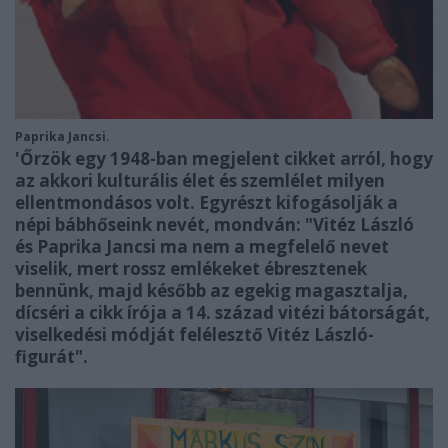
Paprika Jancsi.
'Őrzök egy 1948-ban megjelent cikket arról, hogy
az akkori kulturális élet és szemlélet milyen
ellentmondásos volt. Egyrészt kifogásolják a
népi bábhőseink nevét, mondván: "Vitéz László
és Paprika Jancsi ma nem a megfelelő nevet
viselik, mert rossz emlékeket ébresztenek
bennünk, majd később az egekig magasztalja,
dícséri a cikk írója a 14. század vitézi bátorságát,
viselkedési módját felélesztő Vitéz László-
figurát".