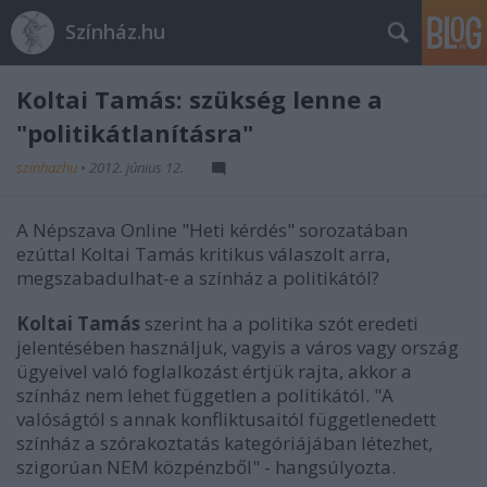
Színház.hu
Koltai Tamás: szükség lenne a
"politikátlanításra"
szinhazhu
•
2012. június 12.
A Népszava Online "Heti kérdés" sorozatában
ezúttal Koltai Tamás kritikus válaszolt arra,
megszabadulhat-e a színház a politikától?
Koltai Tamás
szerint ha a politika szót eredeti
jelentésében használjuk, vagyis a város vagy ország
ügyeivel való foglalkozást értjük rajta, akkor a
színház nem lehet független a politikától. "A
valóságtól s annak konfliktusaitól függetlenedett
színház a szórakoztatás kategóriájában létezhet,
szigorúan NEM közpénzből" - hangsúlyozta.