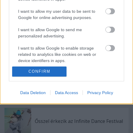
I want to allow my user data to be sent to
Google for online advertising purposes.
I want to allow Google to send me
personalized advertising.
Ajánlott bejegyzések:
I want to allow Google to enable storage
related to analytics like cookies on web or
Augusztusban jön az év legvidámabb
device identifiers in apps.
hete
CONFIRM
I want to allow Google to enable storage
related to functionality of the website or app.
Akárki a Dóm téren
I want to allow Google to enable storage
Data Deletion
Data Access
Privacy Policy
related to personalization.
I want to allow Google to enable storage
related to security, including authentication
Ősszel érkezik az Infinite Dance Festival
functionality and fraud prevention, and other
user protection.