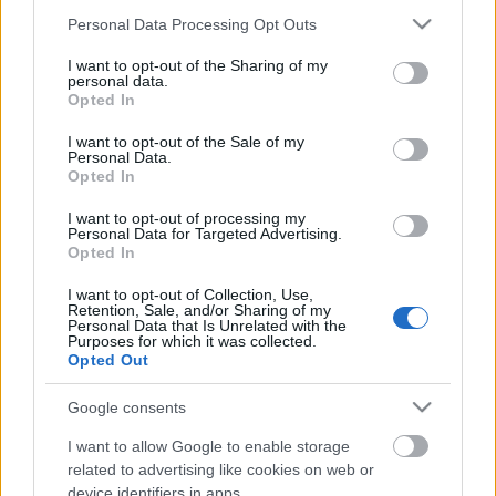
tekintjük a mindent - így a kultúrát is - maga alá
Please note that this website/app uses one or more Google
Personal Data Processing Opt Outs
gyűrő hatalom szolgálatában, amellyel a saját
services and may gather and store information including but
érdekeinek megfelelően befolyásolja a színházi
not limited to your visit or usage behaviour. You may click to
I want to opt-out of the Sharing of my
personal data.
grant or deny consent to Google and its third-party tags to
működés bármelyik szegmensét (finanszírozás,
Opted In
use your data for below specified purposes in below Google
pozicionálás, ideológiai, vagy esztétikai minősítés
consent section.
stb.), s ennek gyakorlati következményei vannak
I want to opt-out of the Sale of my
Personal Data.
egyesek javára, mások kárára, az elfogadhatatlan" -
Opted In
hangsúlyozta a kritikus.
Hozzátette, Magyarországon jelenleg "határozottan
I want to opt-out of processing my
Personal Data for Targeted Advertising.
ebbe az irányba mennek a dolgok, azzal súlyosbítva,
Opted In
hogy van olyan szakmai képviselet, amely az ilyen
típusú politika szolgálatába állt bizonyos előnyök
I want to opt-out of Collection, Use,
megszerzése érdekében. Ebben az értelemben nagy
Retention, Sale, and/or Sharing of my
Personal Data that Is Unrelated with the
szükség lenne a "politikátlanításra", a közös
Purposes for which it was collected.
fellépésre a szakmai egyeztetéseket megkerülő,
Opted Out
egyes szervezeteket helyzetbe hozó, másokat
negligáló döntésekkel szemben" - mondta
Koltai
.
Google consents
I want to allow Google to enable storage
Forrás:
Népszava Online
related to advertising like cookies on web or
device identifiers in apps.