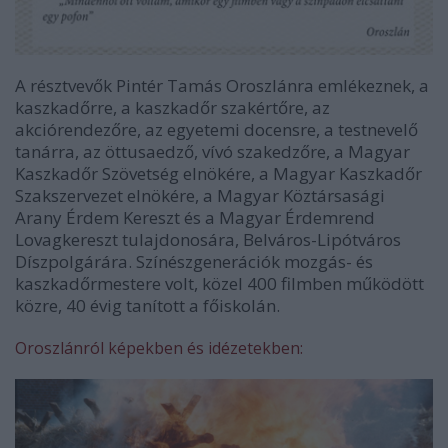
A résztvevők Pintér Tamás Oroszlánra emlékeznek, a
kaszkadőrre, a kaszkadőr szakértőre, az
akciórendezőre, az egyetemi docensre, a testnevelő
tanárra, az öttusaedző, vívó szakedzőre, a Magyar
Kaszkadőr Szövetség elnökére, a Magyar Kaszkadőr
Szakszervezet elnökére, a Magyar Köztársasági
Arany Érdem Kereszt és a Magyar Érdemrend
Lovagkereszt tulajdonosára, Belváros-Lipótváros
Díszpolgárára. Színészgenerációk mozgás- és
kaszkadőrmestere volt, közel 400 filmben működött
közre, 40 évig tanított a főiskolán.
Oroszlánról képekben és idézetekben: