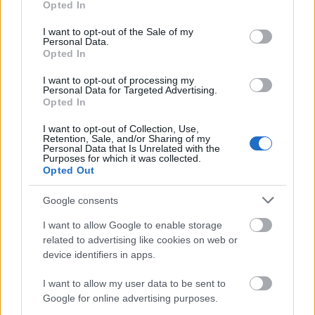
Opted In
use your data for below specified purposes in below Google
consent section.
I want to opt-out of the Sale of my
Personal Data.
Opted In
I want to opt-out of processing my
Bujtor István hiába mondja, hogy a
Personal Data for Targeted Advertising.
Opted In
legveszélyesebb jelenetet is meg meri csinálni.
Egy sámliról sem mer leugrani.
I want to opt-out of Collection, Use,
Retention, Sale, and/or Sharing of my
Personal Data that Is Unrelated with the
Purposes for which it was collected.
Opted Out
Google consents
I want to allow Google to enable storage
related to advertising like cookies on web or
device identifiers in apps.
I want to allow my user data to be sent to
Google for online advertising purposes.