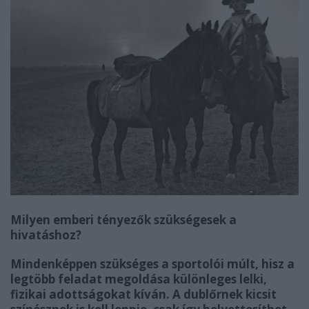
Milyen emberi tényezők szükségesek a
hivatáshoz?
Mindenképpen szükséges a sportolói múlt, hisz a
legtöbb feladat megoldása különleges lelki,
fizikai adottságokat kíván. A dublőrnek kicsit