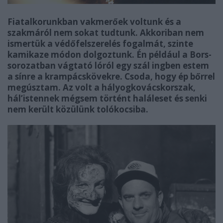
Fiatalkorunkban vakmerőek voltunk és a
szakmáról nem sokat tudtunk. Akkoriban nem
ismertük a védőfelszerelés fogalmát, szinte
kamikaze módon dolgoztunk. Én például a Bors-
sorozatban vágtató lóról egy szál ingben estem
a sínre a krampácskövekre. Csoda, hogy ép bőrrel
megúsztam. Az volt a hályogkovácskorszak,
hál’istennek mégsem történt haláleset és senki
nem került közülünk tolókocsiba.