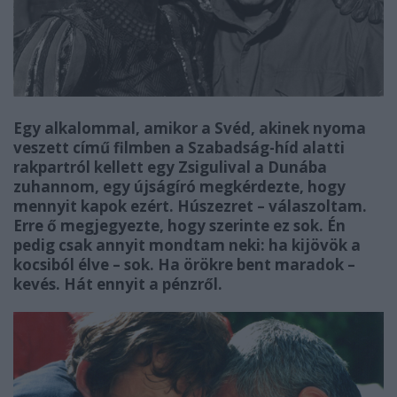
Egy alkalommal, amikor a Svéd, akinek nyoma
veszett című filmben a Szabadság-híd alatti
rakpartról kellett egy Zsigulival a Dunába
zuhannom, egy újságíró megkérdezte, hogy
mennyit kapok ezért. Húszezret – válaszoltam.
Erre ő megjegyezte, hogy szerinte ez sok. Én
pedig csak annyit mondtam neki: ha kijövök a
kocsiból élve – sok. Ha örökre bent maradok –
kevés. Hát ennyit a pénzről.