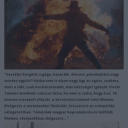
"Veszélyt kergető, izgága, hazardőr, életunt, pénzhajhász vagy
mindez együtt? Hátha nem is olyan nagy ügy az egész, szakma,
mint a töbi, csak kockázatosabb, más készséget igénylő. Pintér
Tamást mindenki sokszor látta, ha nem is tudta, hogy ő az. 16
évesen szerepelt először, a Gerolsteini kaland című filmben.
Elvégezte a testnevelési főiskolát, öttusázott az utánpótlás
válogatottban. Tömérdek magyar koprodukciós és külföldi
filmben, tévéjátékban dolgozott,…"