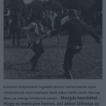
A Hamlet vívójelenetét legalább hétszer tanítottam be olyan
színészeknek, mint Cserhami, Máté Gábor, Gálffi László, Kőszegi
Mozgás beszéddel…
Ákos, jaj, nehogy kifelejtsek valakit…
Hogy ez mennyire fontos, azt akkor láthatja az