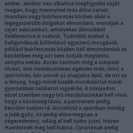
ember, amikor van alkalma megfigyelni saját
magán, hogy mennyivel más állva verset
mondani vagy bukfencezés közben akár a
legegyszerűbb dolgokat elmondani, mondjuk a
saját adatainkat, amelyeket álmunkból
felébresztve is tudunk. Tudniillik ezeket a
hallgatóknak különböző egyszerű mozgások,
például bukfencezés közben kell elmondaniuk és
kezdetben még azt sem tudják megtenni,
annyira nehéz. Aztán tanítom még a színpadi
vívást, ami természetesen egészen más, mint a
sportvívás, bár annak az alapjaira épül, de ott az
a lényeg, hogy minél kisebb mozdulattal minél
gyorsabban találatot vigyél be. A színpadon
ezzel szemben nagy ívű mozdulatokkal kell vívni,
hogy a közönség lássa, a partnerem pedig
készülni tudjon rá. Azonkívül a sportban mindig
a jobb győz, itt pedig előre megvan a
végeredmény, odáig el kell tudni jutni, hiszen
Hamletnek meg kell halnia, Cyranónak pedig