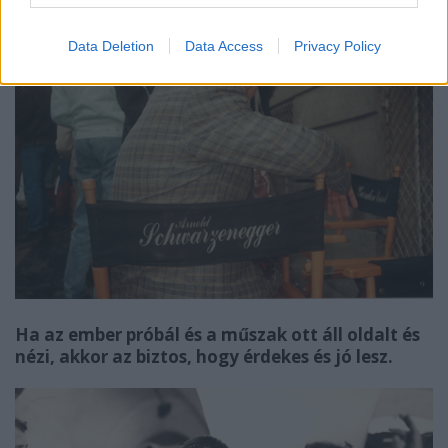
Data Deletion
Data Access
Privacy Policy
Ha az ember próbál és a műszak ott áll oldalt és
nézi, akkor az biztos, hogy érdekes és jó lesz.