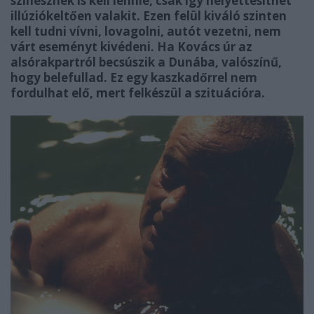
színésznek is kell lennie, csak így helyettesíthet
illúziókeltően valakit. Ezen felül kiváló szinten
kell tudni vívni, lovagolni, autót vezetni, nem
várt eseményt kivédeni. Ha Kovács úr az
alsórakpartról becsúszik a Dunába, valószínű,
hogy belefullad. Ez egy kaszkadőrrel nem
fordulhat elő, mert felkészül a szituációra.