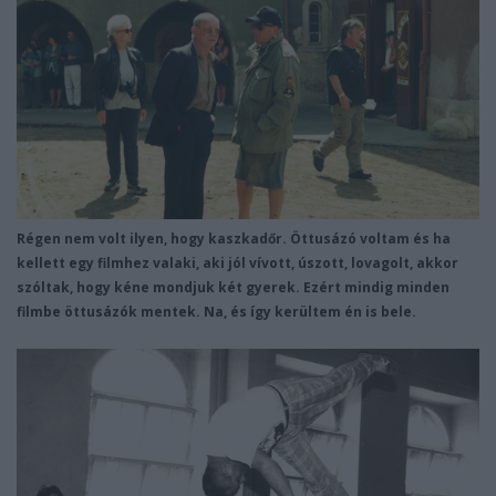
Régen nem volt ilyen, hogy kaszkadőr. Öttusázó voltam és ha
kellett egy filmhez valaki, aki jól vívott, úszott, lovagolt, akkor
szóltak, hogy kéne mondjuk két gyerek. Ezért mindig minden
filmbe öttusázók mentek. Na, és így kerültem én is bele.