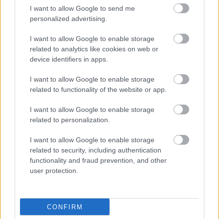
I want to allow Google to send me
personalized advertising.
I want to allow Google to enable storage
related to analytics like cookies on web or
device identifiers in apps.
I want to allow Google to enable storage
related to functionality of the website or app.
I want to allow Google to enable storage
related to personalization.
I want to allow Google to enable storage
related to security, including authentication
functionality and fraud prevention, and other
user protection.
A verekedéseknél az az érdekes, hogy annál
könnyebb, minél nagyobb a zűrzavar. (…) A mi
bűvös jelszavunk a ‘mintha’.
CONFIRM