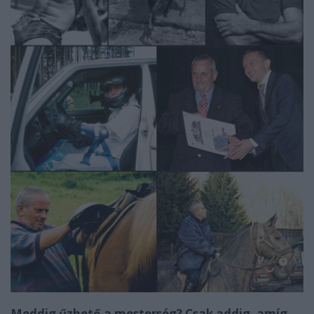
Meddig űzhető a mesterség? Csak addig, amíg