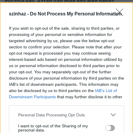
győznie kell. Aztán van még egy elég nehéz
technika, a színpadi pofon. Ez azért kényes
dolog, mert ha valakit pofon vágnak, esetleg
szinhaz -
Do Not Process My Personal Information
elered az orra vére és vége az előadásnak. Ha
pedig nem ütik meg komolyan, akor
If you wish to opt-out of the sale, sharing to third parties, or
nevetségessé válik. Ennek a gyakorlása is
processing of your personal or sensitive information for
nagyon sok időt igényel. Az a titka, hogy olyan
targeted advertising by us, please use the below opt-out
helyen kell megütni, ahol nem fáj neki, az utolsó
section to confirm your selection. Please note that after your
pillanatban meg kell állítani a mozdulatot és
opt-out request is processed you may continue seeing
nagyot kell mozdulnia annak, aki kapja, tehát a
interest-based ads based on personal information utilized by
hatását kell eljátszani.
us or personal information disclosed to third parties prior to
your opt-out. You may separately opt-out of the further
disclosure of your personal information by third parties on the
IAB’s list of downstream participants. This information may
also be disclosed by us to third parties on the
IAB’s List of
Downstream Participants
that may further disclose it to other
third parties.
Please note that this website/app uses one or more Google
Personal Data Processing Opt Outs
services and may gather and store information including but
not limited to your visit or usage behaviour. You may click to
I want to opt-out of the Sharing of my
personal data.
grant or deny consent to Google and its third-party tags to