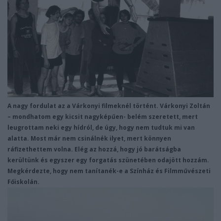
A nagy fordulat az a Várkonyi filmeknél történt. Várkonyi Zoltán
– mondhatom egy kicsit nagyképűen- belém szeretett, mert
leugrottam neki egy hídról, de úgy, hogy nem tudtuk mi van
alatta. Most már nem csinálnék ilyet, mert könnyen
ráfizethettem volna. Elég az hozzá, hogy jó barátságba
kerültünk és egyszer egy forgatás szünetében odajött hozzám.
Megkérdezte, hogy nem tanítanék-e a Színház és Filmművészeti
Főiskolán.