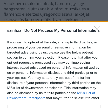
A fiúk nem csak táncolnak, hanem egy-egy
hangszeren is játszanak. A tánc, muzsika és a
flamenco életérzés újragondolásával alkotják
szenzációs koreográfiáikat, amelyekben a
hagyományos elemek keverednek a harcművészetek,
a modern tánc, a hip-hop és a klasszikus balett
szinhaz -
Do Not Process My Personal Information
elemeivel.
If you wish to opt-out of the sale, sharing to third parties, or
Öttagú zenekaruk és női szólóénekesük produkciója
processing of your personal or sensitive information for
eddig már közel egymillió nézőt kápráztatott el a
targeted advertising by us, please use the below opt-out
világ 30 országának 70 városában.
section to confirm your selection. Please note that after your
opt-out request is processed you may continue seeing
interest-based ads based on personal information utilized by
us or personal information disclosed to third parties prior to
your opt-out. You may separately opt-out of the further
disclosure of your personal information by third parties on the
IAB’s list of downstream participants. This information may
also be disclosed by us to third parties on the
IAB’s List of
Downstream Participants
that may further disclose it to other
third parties.