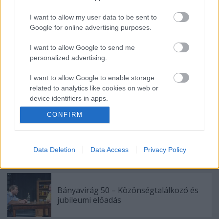
I want to allow my user data to be sent to
Google for online advertising purposes.
I want to allow Google to send me
Ajánlott bejegyzések:
personalized advertising.
I want to allow Google to enable storage
related to analytics like cookies on web or
Indul az e-Trafó online programsorozat
device identifiers in apps.
CONFIRM
I want to allow Google to enable storage
related to functionality of the website or app.
Különleges találkozások Zsámbékon
I want to allow Google to enable storage
Data Deletion
Data Access
Privacy Policy
related to personalization.
I want to allow Google to enable storage
Bányavirág 50 – Közönségtalálkozó és
related to security, including authentication
jubileumi előadás
functionality and fraud prevention, and other
user protection.