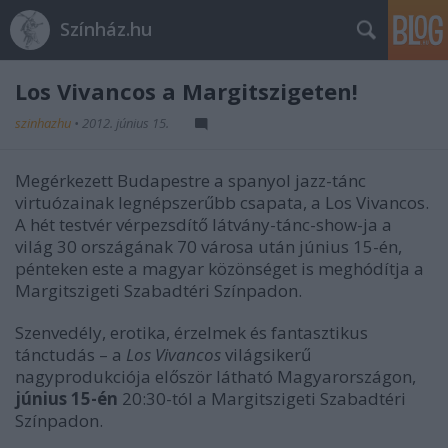
Színház.hu
Los Vivancos a Margitszigeten!
szinhazhu
•
2012. június 15.
Megérkezett Budapestre a spanyol jazz-tánc
virtuózainak legnépszerűbb csapata, a Los Vivancos.
A hét testvér vérpezsdítő látvány-tánc-show-ja a
világ 30 országának 70 városa után június 15-én,
pénteken este a magyar közönséget is meghódítja a
Margitszigeti Szabadtéri Színpadon.
Szenvedély, erotika, érzelmek és fantasztikus
tánctudás – a
Los Vivancos
világsikerű
nagyprodukciója először látható Magyarországon,
június 15-én
20:30-tól a Margitszigeti Szabadtéri
Színpadon.