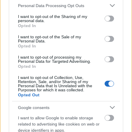
Please note that this website/app uses one or more Google
Personal Data Processing Opt Outs
services and may gather and store information including but
A másfél órás show egy ráadással foytatódik a
not limited to your visit or usage behaviour. You may click to
I want to opt-out of the Sharing of my
personal data.
Víztoronynál, amelyen a Vivancos-fiúk is részt
grant or deny consent to Google and its third-party tags to
Opted In
vesznek. Az ő kérésükre a szervezők egy igazi,
use your data for below specified purposes in below Google
magyaros zenét játszó zenekart hívtak meg, hogy
consent section.
I want to opt-out of the Sale of my
Personal Data.
fokozzák (és levezessék) a show végére felforrósodó
Opted In
hangulatot. A színház néhány héttel ezelőtti madridi
látogatása során kiderült, hogy a társulat nem
I want to opt-out of processing my
ismeri a magyar népzenét és néptáncot, ezért a
Personal Data for Targeted Advertising.
Opted In
meglepetés zenekar egyik legismertebb száma, a
Csárdás
az ő kedvükért szól.
I want to opt-out of Collection, Use,
Retention, Sale, and/or Sharing of my
Personal Data that Is Unrelated with the
Jegyvásárlás kezelési költség nélkül, online:
Purposes for which it was collected.
www.szabadter.hu
, személyesen a Szabad Tér
Opted Out
Jegyirodában (Nagymező u. 68.) és a helyszínen.
Google consents
Rendelés telefonon: 06 1 / 301-0147, E-mail-ben:
jegyiroda@szabadter.hu
I want to allow Google to enable storage
related to advertising like cookies on web or
device identifiers in apps.