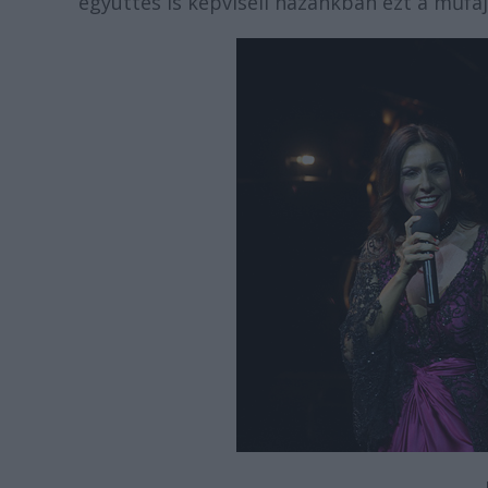
együttes is képviseli hazánkban ezt a műfajt