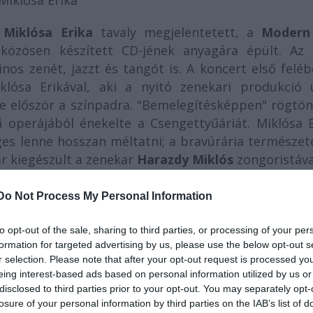
Miklósa Erika
t
Miklósa Erika
tavaly megjelentetett, a
Modern
 közösen készített CD-jének anyagára épült. Az 
inos zenét, jazzt és tangót is. A koncert első felé
klósa Erikával, aki a nyitó zenekari produkció 
be először a színpadra. "Bemelegítésképpen" rögtö
operájából énekelte a Csengettyűáriát. Miklósa E
ges lenne hosszan méltatni; a bravúrária természet
r kiegészült a zenekar
Harazdy Miklós
zongoristával
sak operaénekesi oldaláról ismerő hallgató számá
 vált
Hymne à l'amour
. Miklósa Erika kiváló stílusérz
Do Not Process My Personal Information
rtom megemlíteni, hogy a dalt (csakúgy, mint a t
i (ebbe a hibába sok operaénekes beleesik, am
to opt-out of the sale, sharing to third parties, or processing of your per
formation for targeted advertising by us, please use the below opt-out s
dégművész következett Kökény Attila személyében, 
r selection. Please note that after your opt-out request is processed y
ményem szerint egy kicsit túl sokat énekelt az 
eing interest-based ads based on personal information utilized by us or
zont nagyon jól adta elő). A koncert első rész
disclosed to third parties prior to your opt-out. You may separately opt-
á
t is a
Carmen
ből, természetesen szoprán átiratban
losure of your personal information by third parties on the IAB’s list of