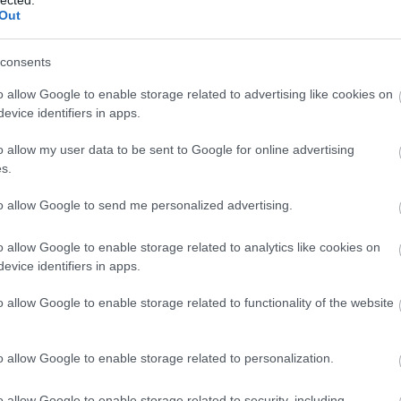
Out
consents
o allow Google to enable storage related to advertising like cookies on
evice identifiers in apps.
o allow my user data to be sent to Google for online advertising
s.
to allow Google to send me personalized advertising.
Miklósa Erika
o allow Google to enable storage related to analytics like cookies on
evice identifiers in apps.
lag az énekesre. Az átiratok ugyanis csak akkor é
k el és megfelelő színvonalú zenészek adják őket 
o allow Google to enable storage related to functionality of the website
enekarnál, valamint a második részben színpadra l
rt Orchestránál aligha kívánhattunk volna jobba
o allow Google to enable storage related to personalization.
lépő - zenekarok tagjai hazánk legkiválóbb zenészei
kete-Kovács Kornél két saját jazz-szerzeményét
o allow Google to enable storage related to security, including