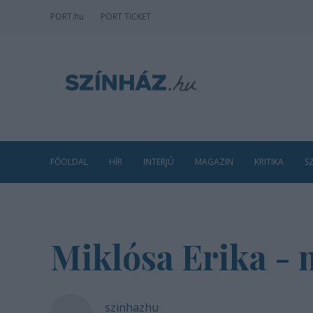
PORT
.hu
PORT TICKET
FŐOLDAL
HÍR
INTERJÚ
MAGAZIN
KRITIKA
S
Miklósa Erika -
szinhazhu