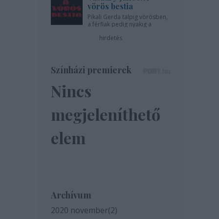
vörös bestia
Pikali Gerda talpig vörösben,
a férfiak pedig nyakig a
pácban - az Újszínházban!
hirdetés
Színházi premierek
Nincs
megjeleníthető
elem
Archívum
2020 november
(
2
)