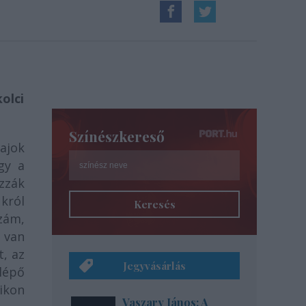
olci
Színészkereső
fajok
gy a
zzák
król
Keresés
zám,
l van
t, az
Jegyvásárlás
lépő
ikon
Vaszary János: A