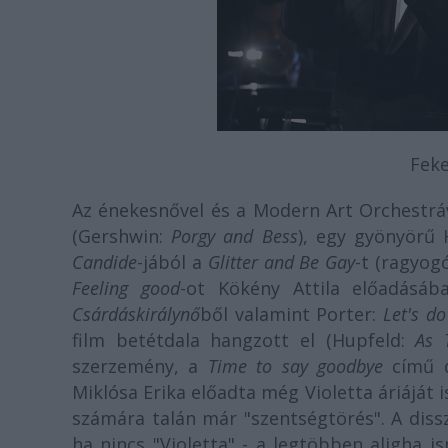
Feke
Az énekesnővel és a Modern Art Orchestrá
(Gershwin:
Porgy and Bess
), egy gyönyörű 
Candide
-jából a
Glitter and Be Gay
-t (ragyog
Feeling good
-ot Kökény Attila előadásáb
Csárdáskirálynő
ből valamint Porter:
Let's do 
film betétdala hangzott el (Hupfeld:
As 
szerzemény, a
Time to say goodbye
című 
Miklósa Erika előadta még Violetta áriáját i
számára talán már "szentségtörés". A diss
ha nincs "Violetta" - a legtöbben aligha 