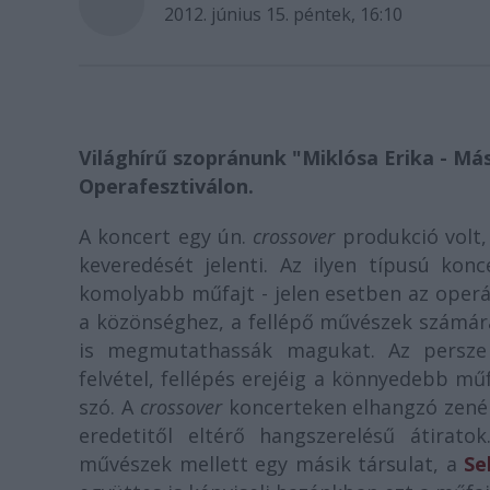
2012. június 15. péntek, 16:10
Világhírű szopránunk "Miklósa Erika - Má
Operafesztiválon.
A koncert egy ún.
crossover
produkció volt,
keveredését jelenti. Az ilyen típusú kon
komolyabb műfajt - jelen esetben az operá
a közönséghez, a fellépő művészek számára
is megmutathassák magukat. Az persze 
felvétel, fellépés erejéig a könnyedebb mű
szó. A
crossover
koncerteken elhangzó zenék 
eredetitől eltérő hangszerelésű átirat
művészek mellett egy másik társulat, a
Se