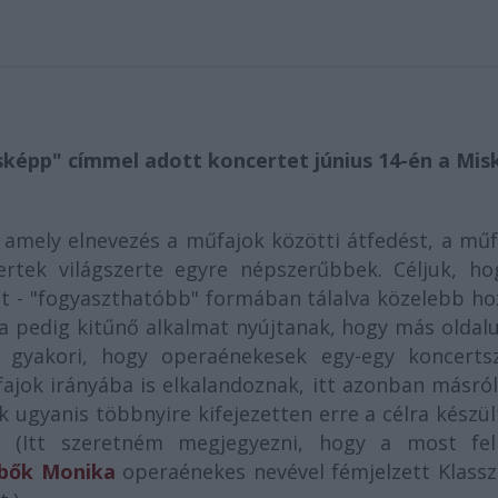
sképp" címmel adott koncertet június 14-én a Misk
 amely elnevezés a műfajok közötti átfedést, a mű
certek világszerte egyre népszerűbbek. Céljuk, ho
t - "fogyaszthatóbb" formában tálalva közelebb ho
 pedig kitűnő alkalmat nyújtanak, hogy más oldalu
gyakori, hogy operaénekesek egy-egy koncerts
fajok irányába is elkalandoznak, itt azonban másró
ugyanis többnyire kifejezetten erre a célra készül
ok. (Itt szeretném megjegyezni, hogy a most fel
bők Monika
operaénekes nevével fémjelzett Klassz