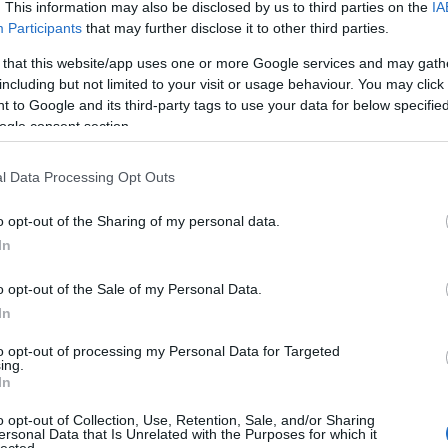
. This information may also be disclosed by us to third parties on the
IA
, hogy Carmenként soha nem állhat színpadon (lévé
Participants
that may further disclose it to other third parties.
 ária erejéig most az "ő Carmenjét" is megmutathat
tenni: mi is sajnálhatjuk, mert Miklósa Erika alka
 that this website/app uses one or more Google services and may gath
including but not limited to your visit or usage behaviour. You may click 
angót követően felcsendült még egy ária Piazzolla
M
 to Google and its third-party tags to use your data for below specifi
főszerepe - mint azt Miklósa Erikától megtudhatt
ogle consent section.
l Data Processing Opt Outs
o opt-out of the Sharing of my personal data.
In
o opt-out of the Sale of my Personal Data.
In
to opt-out of processing my Personal Data for Targeted
ing.
In
o opt-out of Collection, Use, Retention, Sale, and/or Sharing
ersonal Data that Is Unrelated with the Purposes for which it
lected.