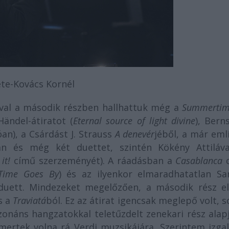
te-Kovács Kornél
val a második részben hallhattuk még a
Summertim
Händel-átiratot (
Eternal source of light divine
), Bern
óan), a Csárdást J. Strauss
A denevér
jéből, a már eml
an és még két duettet, szintén Kökény Attiláva
it!
című szerzeményét). A ráadásban a
Casablanca
c
Time Goes By
) és az ilyenkor elmaradhatatlan Sar
duett. Mindezeket megelőzően, a második rész el
s a
Traviatá
ból. Ez az átirat igencsak meglepő volt, 
zonáns hangzatokkal teletűzdelt zenekari rész alap
ismertek volna rá Verdi muzsikájára. Szerintem izg