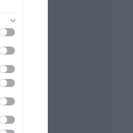
rnek
elő.
épő,
t: a
 közé
: az