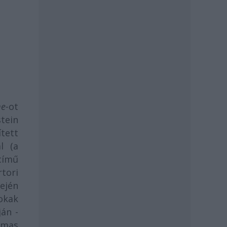
e-
ot
stein
ített
l (a
ímű
tori
ején
sokak
ján -
almas