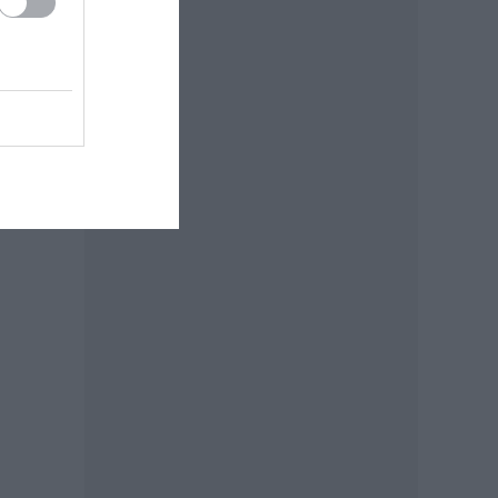
 Art
y már
ilág
cben