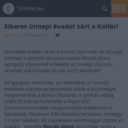
Színház.hu
Sikeres ünnepi évadot zárt a Kolibri
szinhazhu
•
2012. június 15.
Huszadik évadát zárta a Kolibri Gyermek- és Ifjúsági
Színház; a pénteki társulati ülésen Novák János
igazgató sikeresnek értékelte az ünnepi szezont,
amelyet sok előadás és sok néző jellemzett.
Az igazgató elmondta: az intézmény az ünnepi
évadban számos programmal várta a közönséget,
megrendezték a Kolibri Mustrát, a színház eddig
eltelt 20 évének történetét a Bajor Gizi
Színészmúzeumban megrendezett kiállításon is
felidézték. Összesen 540 előadást tartottak, mintegy
51 ezer nézővel, 98 százalékos nézettséggel zárták az
évadot - mondta
Novák János
, hozzátéve, hogy a