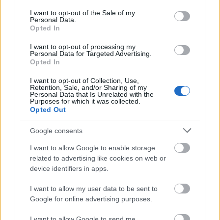
éljen, nem folytatható út, hiszen óriási a verseny,
consent section.
egyre többen játszanak gyermek- és ifjúsági
I want to opt-out of the Sale of my
Personal Data.
előadásokat, és sok színház jelentkezik ifjúsági
Opted In
programokkal. "Igazából csak a színvonalunkkal és
az egyedülálló repertoárunkkal nehéz konkurálni,
I want to opt-out of processing my
Personal Data for Targeted Advertising.
tehát ezt kell továbbfejleszteni" - mondta.
Opted In
Szólt arról, hogy ugyanakkor az arányosabb bérezés
I want to opt-out of Collection, Use,
érdekében a struktúra megváltoztatásra van
Retention, Sale, and/or Sharing of my
Personal Data that Is Unrelated with the
szükség. Felidézte: tavaly - a többi budapesti
Purposes for which it was collected.
teátrumhoz hasonlóan - átalakult a színház,
Opted Out
közintézményből kiemelten közhasznú nonprofit kft.-
Google consents
vé vált. Mint mondta, a megörökölt fizetési struktúra
nem tükrözi azt, ahogy a munka folyik, azon
I want to allow Google to enable storage
dolgoznak, hogy anélkül, hogy bárkit valóban
related to advertising like cookies on web or
elküldenének, olyan struktúrát találjanak ki,
device identifiers in apps.
amelyben arányosabban tudnak azoknak fizetni,
akik többet dolgoznak.
I want to allow my user data to be sent to
Google for online advertising purposes.
Az ünnepi évad eseményeit felidézve Novák János az
évadnyitó fesztivált emelte ki, amelyen utolsó
I want to allow Google to send me