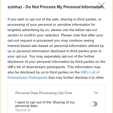
szinhaz -
Do Not Process My Personal Information
If you wish to opt-out of the sale, sharing to third parties, or
processing of your personal or sensitive information for
targeted advertising by us, please use the below opt-out
section to confirm your selection. Please note that after your
opt-out request is processed you may continue seeing
interest-based ads based on personal information utilized by
us or personal information disclosed to third parties prior to
your opt-out. You may separately opt-out of the further
disclosure of your personal information by third parties on the
IAB’s list of downstream participants. This information may
Az igazgató a mögöttük álló évadról szólva
also be disclosed by us to third parties on the
IAB’s List of
elmondta: az idén a tartalékaikat élték fel, kevesebb
Downstream Participants
that may further disclose it to other
új produkcióval jelentkeztek. "Bízni lehetett abban,
third parties.
hogy a repertoár behozza a közönséget, kitart az
Please note that this website/app uses one or more Google
évad végéig, és ez fényesen beigazolódott" -
Personal Data Processing Opt Outs
services and may gather and store information including but
fogalmazott Novák János, aki idei bemutatóként a
not limited to your visit or usage behaviour. You may click to
I want to opt-out of the Sharing of my
Bunyószív
és a
János vitéz
című előadást említette.
personal data.
grant or deny consent to Google and its third-party tags to
Hangsúlyozta: az, hogy a színház a tartalékaiból
Opted In
use your data for below specified purposes in below Google