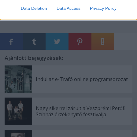
MTI
Data Deletion
Data Access
Privacy Policy
Ajánlott bejegyzések:
Indul az e-Trafó online programsorozat
Nagy sikerrel zárult a Veszprémi Petőfi
Színház érzékenyítő fesztiválja