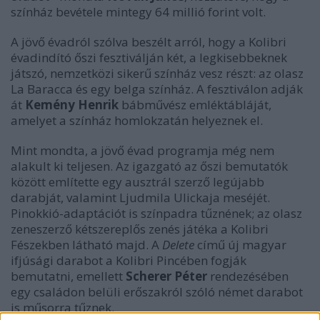
színház bevétele mintegy 64 millió forint volt.
A jövő évadról szólva beszélt arról, hogy a Kolibri
évadindító őszi fesztiválján két, a legkisebbeknek
játszó, nemzetközi sikerű színház vesz részt: az olasz
La Baracca és egy belga színház. A fesztiválon adják
át
Kemény Henrik
bábművész emléktábláját,
amelyet a színház homlokzatán helyeznek el.
Mint mondta, a jövő évad programja még nem
alakult ki teljesen. Az igazgató az őszi bemutatók
között említette egy ausztrál szerző legújabb
darabját, valamint Ljudmila Ulickaja meséjét.
Pinokkió-adaptációt is színpadra tűznének; az olasz
zeneszerző kétszereplős zenés játéka a Kolibri
Fészekben látható majd. A
Delete
című új magyar
ifjúsági darabot a Kolibri Pincében fogják
bemutatni, emellett
Scherer Péter
rendezésében
egy családon belüli erőszakról szóló német darabot
is műsorra tűznek.