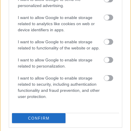
alkalommal lépett fel Kemény Henrik, akinek életéről
personalized advertising.
színdarabot mutatnak be. A színház
drámapályázata is sikeresen zajlott, terveik között
I want to allow Google to enable storage
szerepel az egyik darab műsorra tűzése is. Kitért
related to analytics like cookies on web or
arra, hogy az idén először megrendezett színházak
device identifiers in apps.
éjszakáján, valamint a 100 éves házak
I want to allow Google to enable storage
programjában is részt vettek.
related to functionality of the website or app.
Novák János zólt
A diótörő
előadásairól, amelyeket a
I want to allow Google to enable storage
Művészetek Palotájában játszottak, mint mondta, az
related to personalization.
együttműködés az idén is folytatódik. Beszélt arról
is, hogy sokfelé turnéztak osztályterem-színházi és
I want to allow Google to enable storage
ifjúsági darabjaikkal, fesztiválokon vettek részt,
related to security, including authentication
díjakat szereztek.
functionality and fraud prevention, and other
user protection.
A társulati ülésen
Megyes Melindát
és
Németh
Tibort
választották a Kolibri Hölgy és a Kolibri Úr
szerepére. A színház elmúlt húsz évét a színpadon
CONFIRM
szellemes összeállítással - tánccal, vetítéssel - idézte
fel, és köszönte meg az igazgatónak a társulat.