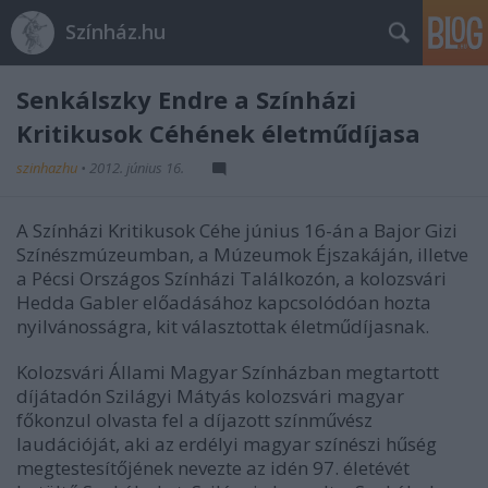
Színház.hu
Senkálszky Endre a Színházi
Kritikusok Céhének életműdíjasa
szinhazhu
•
2012. június 16.
A Színházi Kritikusok Céhe június 16-án a Bajor Gizi
Színészmúzeumban, a Múzeumok Éjszakáján, illetve
a Pécsi Országos Színházi Találkozón, a kolozsvári
Hedda Gabler előadásához kapcsolódóan hozta
nyilvánosságra, kit választottak életműdíjasnak.
Kolozsvári Állami Magyar Színházban megtartott
díjátadón Szilágyi Mátyás kolozsvári magyar
főkonzul olvasta fel a díjazott színművész
laudációját, aki az erdélyi magyar színészi hűség
megtestesítőjének nevezte az idén 97. életévét