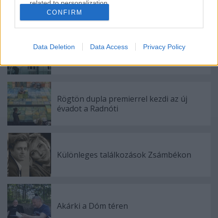
related to personalization.
CONFIRM
Ajánlott bejegyzések:
I want to allow Google to enable storage
related to security, including authentication
functionality and fraud prevention, and other
Data Deletion
Data Access
Privacy Policy
Indul az e-Trafó online programsorozat
user protection.
Rögtön dupla premierrel kezdi az új
évadot a Radnóti
Különleges találkozások Zsámbékon
Akárki a Dóm téren