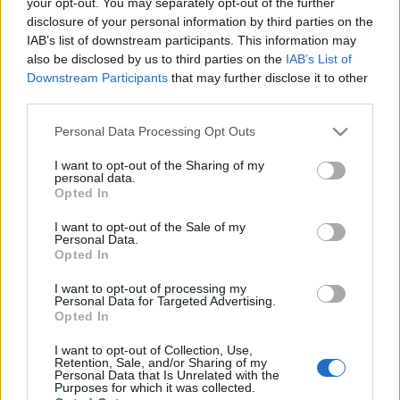
your opt-out. You may separately opt-out of the further
disclosure of your personal information by third parties on the
IAB’s list of downstream participants. This information may
also be disclosed by us to third parties on the
IAB’s List of
Downstream Participants
that may further disclose it to other
third parties.
Senkálszky Endre pályája amatőr színjátszással
Please note that this website/app uses one or more Google
Personal Data Processing Opt Outs
kezdődött. 1935–1937 között Hetényi Elemér
services and may gather and store information including but
kolozsvári színiiskolájában tanult. 1937. szeptember
not limited to your visit or usage behaviour. You may click to
I want to opt-out of the Sharing of my
1-jétől Szabadkay József társulatánál játszott
personal data.
grant or deny consent to Google and its third-party tags to
Opted In
Aradon, 1938. augusztus 15-étől Jódy Károly
use your data for below specified purposes in below Google
társulatánál vándorszínészkedett, majd 1939-től a
consent section.
I want to opt-out of the Sale of my
kolozsvári Thália-színházhoz szerződött. 1944
Personal Data.
Opted In
júliusában katonai behívót kapott, ennek ellenére
tovább játszott a Budapestre menekített
I want to opt-out of processing my
társulatban. 1945 januárjában Budapesten
Personal Data for Targeted Advertising.
fogságba került, ahonnan az akkor alakuló
Opted In
néphadseregbe való belépéssel sikerült
I want to opt-out of Collection, Use,
szabadulnia.
Retention, Sale, and/or Sharing of my
Personal Data that Is Unrelated with the
Purposes for which it was collected.
1945. június 1-jén hazaérkezett Kolozsvárra; ő