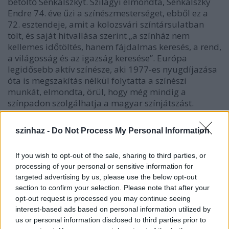
betöltő Senkálszkyt. Szilágyi elmondta, Senkálszky
Endre 74. éve űzi a színészmesterséget, ebből ez a
72. esztendeje, amit a kolozsvári színtársulatban
tölt, és saját hitvallása szerint „a színház nem
kellemes időtöltés, hanem fájdalmas keresés, a rend,
a világosság és az igazság keresése”. Európa
legidősebb aktív színésze, aki 1977-es nyugdíjazása
óta is megszakítás nélkül folytatta a színészi
munkát, elmondta, örül, hogy még mindig a
színpadon szolgálhatja a magyar színjátszást.
szinhaz -
Do Not Process My Personal Information
If you wish to opt-out of the sale, sharing to third parties, or
processing of your personal or sensitive information for
targeted advertising by us, please use the below opt-out
section to confirm your selection. Please note that after your
opt-out request is processed you may continue seeing
interest-based ads based on personal information utilized by
us or personal information disclosed to third parties prior to