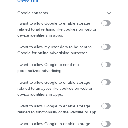
Opted Out
játszotta a sétatéri színkörbe átköltöztetett magyar
színház megnyitóján a Bánk bán címszerepét (a
Google consents
rendező Janovics Jenő volt). 1947. január és
november között a színház igazgatóhelyettesi tisztét
I want to allow Google to enable storage
is betöltötte. 1949–1954 (az intézet
related to advertising like cookies on web or
Marosvásárhelyre költözése) között a kolozsvári
device identifiers in apps.
Magyar Művészeti Intézet tanáraként
I want to allow my user data to be sent to
témagyakorlatot tanított. 1955-től kezdve rendezői
Google for online advertising purposes.
feladatokat is vállalt; első rendezése (Patkós
Györggyel közösen) Federico García Lorca drámája,
I want to allow Google to send me
a Bernarda Alba háza volt. 1964–1969 között a
personalized advertising.
Kolozsvári Állami Magyar Színház igazgatója volt.
1977-ben saját kérésére nyugdíjba vonult, de ezt
I want to allow Google to enable storage
követően is folytatta és folytatja ma is a színészi
related to analytics like cookies on web or
munkát.
device identifiers in apps.
I want to allow Google to enable storage
related to functionality of the website or app.
I want to allow Google to enable storage