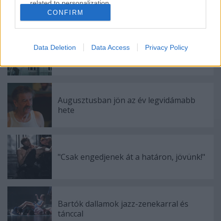
related to personalization.
CONFIRM
Ajánlott bejegyzések:
I want to allow Google to enable storage
related to security, including authentication
functionality and fraud prevention, and other
Data Deletion
Data Access
Privacy Policy
Indul az e-Trafó online programsorozat
user protection.
Augusztusban jön az év legvidámabb
hete
"Csak engedjenek át a határon, jövünk!"
Bartók dallamok jazz-zenekarral és
tánccal