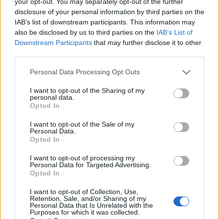
your opt-out. You may separately opt-out of the further
disclosure of your personal information by third parties on the
IAB’s list of downstream participants. This information may
also be disclosed by us to third parties on the
IAB’s List of
Downstream Participants
that may further disclose it to other
third parties.
Senkálszky Endre pályája amatőr színjátszással
Please note that this website/app uses one or more Google
Personal Data Processing Opt Outs
kezdődött. 1935–1937 között Hetényi Elemér
services and may gather and store information including but
kolozsvári színiiskolájában tanult. 1937. szeptember
not limited to your visit or usage behaviour. You may click to
I want to opt-out of the Sharing of my
1-jétől Szabadkay József társulatánál játszott
personal data.
grant or deny consent to Google and its third-party tags to
Opted In
Aradon, 1938. augusztus 15-étől Jódy Károly
use your data for below specified purposes in below Google
társulatánál vándorszínészkedett, majd 1939-től a
consent section.
I want to opt-out of the Sale of my
kolozsvári Thália-színházhoz szerződött. 1944
Personal Data.
Opted In
júliusában katonai behívót kapott, ennek ellenére
tovább játszott a Budapestre menekített
I want to opt-out of processing my
társulatban. 1945 januárjában Budapesten
Personal Data for Targeted Advertising.
fogságba került, ahonnan az akkor alakuló
Opted In
néphadseregbe való belépéssel sikerült
I want to opt-out of Collection, Use,
szabadulnia.
Retention, Sale, and/or Sharing of my
Personal Data that Is Unrelated with the
Purposes for which it was collected.
1945. június 1-jén hazaérkezett Kolozsvárra; ő