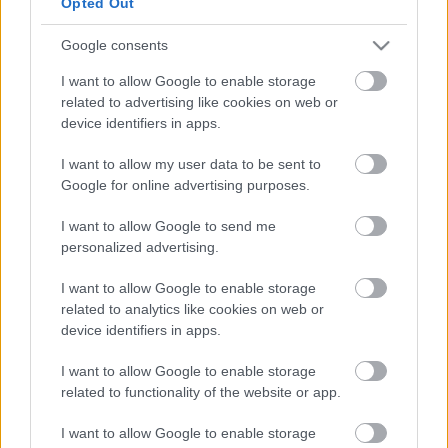
Opted Out
játszotta a sétatéri színkörbe átköltöztetett magyar
színház megnyitóján a Bánk bán címszerepét (a
Google consents
rendező Janovics Jenő volt). 1947. január és
november között a színház igazgatóhelyettesi tisztét
I want to allow Google to enable storage
is betöltötte. 1949–1954 (az intézet
related to advertising like cookies on web or
Marosvásárhelyre költözése) között a kolozsvári
device identifiers in apps.
Magyar Művészeti Intézet tanáraként
I want to allow my user data to be sent to
témagyakorlatot tanított. 1955-től kezdve rendezői
Google for online advertising purposes.
feladatokat is vállalt; első rendezése (Patkós
Györggyel közösen) Federico García Lorca drámája,
I want to allow Google to send me
a Bernarda Alba háza volt. 1964–1969 között a
personalized advertising.
Kolozsvári Állami Magyar Színház igazgatója volt.
1977-ben saját kérésére nyugdíjba vonult, de ezt
I want to allow Google to enable storage
követően is folytatta és folytatja ma is a színészi
related to analytics like cookies on web or
munkát.
device identifiers in apps.
I want to allow Google to enable storage
related to functionality of the website or app.
I want to allow Google to enable storage