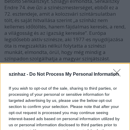
betöltő Senkálszkyt. Szilágyi elmondta, Senkálszky
Endre 74. éve űzi a színészmesterséget, ebből ez a
72. esztendeje, amit a kolozsvári színtársulatban
tölt, és saját hitvallása szerint „a színház nem
kellemes időtöltés, hanem fájdalmas keresés, a rend,
a világosság és az igazság keresése”. Európa
legidősebb aktív színésze, aki 1977-es nyugdíjazása
óta is megszakítás nélkül folytatta a színészi
munkát, elmondta, örül, hogy még mindig a
színpadon szolgálhatja a magyar színjátszást.
szinhaz -
Do Not Process My Personal Information
If you wish to opt-out of the sale, sharing to third parties, or
processing of your personal or sensitive information for
targeted advertising by us, please use the below opt-out
section to confirm your selection. Please note that after your
opt-out request is processed you may continue seeing
interest-based ads based on personal information utilized by
us or personal information disclosed to third parties prior to