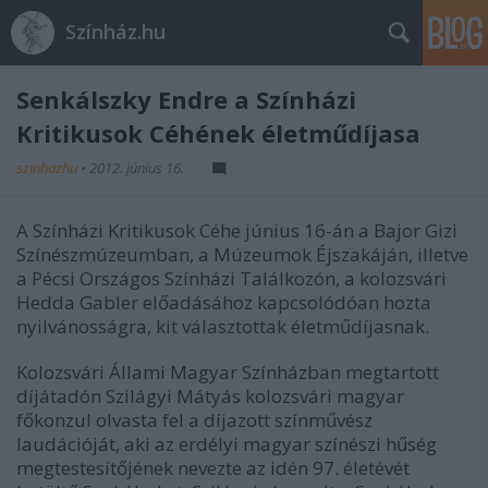
Színház.hu
Senkálszky Endre a Színházi
Kritikusok Céhének életműdíjasa
szinhazhu
•
2012. június 16.
A Színházi Kritikusok Céhe június 16-án a Bajor Gizi
Színészmúzeumban, a Múzeumok Éjszakáján, illetve
a Pécsi Országos Színházi Találkozón, a kolozsvári
Hedda Gabler előadásához kapcsolódóan hozta
nyilvánosságra, kit választottak életműdíjasnak.
Kolozsvári Állami Magyar Színházban megtartott
díjátadón Szilágyi Mátyás kolozsvári magyar
főkonzul olvasta fel a díjazott színművész
laudációját, aki az erdélyi magyar színészi hűség
megtestesítőjének nevezte az idén 97. életévét