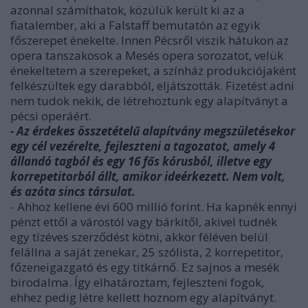
azonnal számíthatok, közülük került ki az a
fiatalember, aki a Falstaff bemutatón az egyik
főszerepet énekelte. Innen Pécsről viszik hátukon az
opera tanszakosok a Mesés opera sorozatot, velük
énekeltetem a szerepeket, a színház produkciójaként
felkészültek egy darabból, eljátszották. Fizetést adni
nem tudok nekik, de létrehoztunk egy alapítványt a
pécsi operáért.
- Az érdekes összetételű alapítvány megszületésekor
egy cél vezérelte, fejleszteni a tagozatot, amely 4
állandó tagból és egy 16 fős kórusból, illetve egy
korrepetitorból állt, amikor ideérkezett. Nem volt,
és azóta sincs társulat.
- Ahhoz kellene évi 600 millió forint. Ha kapnék ennyi
pénzt ettől a várostól vagy bárkitől, akivel tudnék
egy tízéves szerződést kötni, akkor féléven belül
felállna a saját zenekar, 25 szólista, 2 korrepetitor,
főzeneigazgató és egy titkárnő. Ez sajnos a mesék
birodalma. Így elhatároztam, fejleszteni fogok,
ehhez pedig létre kellett hoznom egy alapítványt.