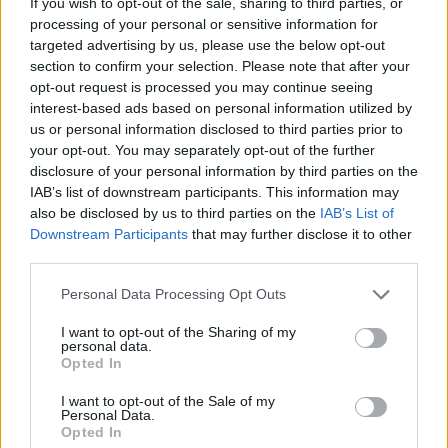
If you wish to opt-out of the sale, sharing to third parties, or
forintnál tartunk. Persze a mögöttünk lévő évad
processing of your personal or sensitive information for
apasztotta a számlát, de ősszel tudjuk még folytatni.
targeted advertising by us, please use the below opt-out
- Ezt a korosztályt érintve még egy kezdeményezése
section to confirm your selection. Please note that after your
indul a jövő évadban.
opt-out request is processed you may continue seeing
- Igaz, ezt már idén elindítottam egy iskolai
interest-based ads based on personal information utilized by
látogatás alkalmával, meséltem a gyerekeknek a
us or personal information disclosed to third parties prior to
zenéről, ők pedig festettek, rajzoltak zenehallgatás
your opt-out. You may separately opt-out of the further
közben. Bizony csodák születtek. Ezt folytatjuk
disclosure of your personal information by third parties on the
jövőre is, elvisszük a Rómeó és Júliát, más darabokat
IAB’s list of downstream participants. This information may
is, értelmezzük az operát zenetörténeti háttérrel, és
also be disclosed by us to third parties on the
IAB’s List of
megcsináljuk a növendékeimmel. Nekik ez kis
Downstream Participants
that may further disclose it to other
pénzecske, a színháznak plusz produkció, ezzel
third parties.
létrejött egy ifjúsági sorozat. Emellett elindítunk egy
Please note that this website/app uses one or more Google
Personal Data Processing Opt Outs
szalonkoncert sorozatot a színház nézőtéri
services and may gather and store information including but
büféjében. Kéthavonta jelentkezik, a budapesti és
not limited to your visit or usage behaviour. You may click to
I want to opt-out of the Sharing of my
itteni egyetemistáimat hozom ide, dalest, irodalom,
personal data.
grant or deny consent to Google and its third-party tags to
Opted In
képzőművészet együtt lesz élvezhető. Váradi
use your data for below specified purposes in below Google
Mariannával közösen szerkesztjük a programot.
consent section.
I want to opt-out of the Sale of my
Personal Data.
- Az első évad sikerei között az alapítvány
Opted In