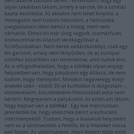
nem akarok bántani senkit - elmondom, hogy egy
olyan lakásban lakom, amely a városé, de a színház
kapta kezelésbe. Az ablakot nem lehet kinyitni, a
mosogatót nem tudom használni, a hálószoba
üvegablakain télen behúz a hideg, mert nem
zárhatók. Ehhez én már öreg vagyok, szamárfüles
linóleummal és kilazult vécékagylóval a
fürdőszobában. Nem kérek vadászkastélyt, csak egy
kis garzont, amely nem fényűzően, de az európai
szinthez közelítően van berendezve, ahol tudok élni.
Az is elfogadhatatlan, hogy a
színház
olyan anyagi
helyzetben van, hogy pályázom egy állásra, de nem
tudom, hogy mennyiért. Mindezt negyvenegy évnyi
éneklés után - ebből 30-at külföldön is dolgoztam -,
elismeréseim, kitüntetéseim felsorolását soha nem
kértem. Megnyerem a pályázatot, és aztán azt látom,
hogy bajban van a
színház
. Egy éve márciusban
jelentették be, hogy elvesznek pénzt a kulturális
intézményektől. Tudom, hogy a kialakult helyzetért
nem ez a városvezetés a felelős, és a hiteleket vissza
kell fizetni. Az útiköltségem, itteni életem több mint