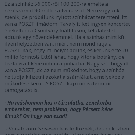
Ez a színház 56 000-ről 100 200-ra emelte a
nézőszámot 90 milliós elvonással. Nem vagyunk
zsenik, de próbálunk nyitott színházat teremteni. Itt
van a POSZT, imádom. Tavaly is két ingyen koncertet
énekeltem a Csontváry-kiállításon, két dalestet
adtunk egy növendékemmel. Ha a színház mint kft.
ilyen helyzetben van, miért nem mondhatja a
POSZT-nak, hogy mi helyet adunk, és kérünk érte 20
millió forintot? Ettől lehet, hogy kitör a botrány, de
tiszta vizet kéne önteni a pohárba. Nagy szó, hogy itt
van a POSZT, de az nem működhet, hogy a színház
ne tudja kifizetni azokat a számlákat, amelyekbe a
működése kerül. A POSZT kap minisztériumi
támogatást is.
- Ha máshonnan hoz a társulatba, zenekarba
embereket, nem probléma, hogy Pécsett kéne
élniük? Ön hogy van ezzel?
- Vonatozom. Szívesen le is költöznék, de - miközben