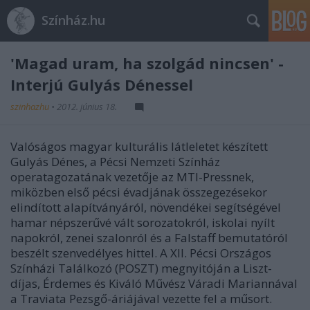
Színház.hu
'Magad uram, ha szolgád nincsen' -
Interjú Gulyás Dénessel
szinhazhu
•
2012. június 18.
Valóságos magyar kulturális látleletet készített
Gulyás Dénes, a Pécsi Nemzeti Színház
operatagozatának vezetője az MTI-Pressnek,
miközben első pécsi évadjának összegezésekor
elindított alapítványáról, növendékei segítségével
hamar népszerűvé vált sorozatokról, iskolai nyílt
napokról, zenei szalonról és a Falstaff bemutatóról
beszélt szenvedélyes hittel. A XII. Pécsi Országos
Színházi Találkozó (POSZT) megnyitóján a Liszt-
díjas, Érdemes és Kiváló Művész Váradi Mariannával
a Traviata Pezsgő-áriájával vezette fel a műsort.