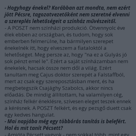
- Hogyhogy énekel? Korábban azt mondta, nem ezért
jött Pécsre, tagozatvezetőként nem szeretné elvenni
a szereplés lehetőségeit a színház művészeitől.
- A POSZT nem színházi produkció. Ötvennyolc éve
élek ebben az országban, és tudom, hogy sok
emberben felmerülne, ha bármilyen szerepet
énekelnék itt, hogy elveszem a fiataloktól a
lehetőséget. Meg persze az, hogy "na ez a Gulyás jó
sok pénzt emel le". Ezért a saját színházamban nem
énekelek, hacsak össze nem dől a világ. Ezért
tanultam meg Cajus doktor szerepét a Falstaffból,
mert az csak egy szereposztásban ment, és ha
megbetegszik Csajághy Szabolcs, akkor nincs
előadás. De mindig állítottam, ha valamilyen cég,
színház felkér éneklésre, szívesen eleget teszek ennek
a kérésnek. A POSZT felkért, és egy pezsgő duett csak
egy kedves hangulat.
- Mai napjába még egy többórás tanítás is belefért.
Hol és mit tanít Pécsett?
- Amióta Pécsett vagyok - nem sokkal több, mint egy