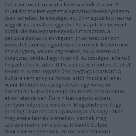
120 ezer forint, marad a fizetésemből 70 ezer. A
munkám mellett végzett alapítványi tevékenységem
csak terhelést, felelősséget ad. Én megszállott marha
vagyok, és csinálom egyedül. Az alapítók a nevüket
adták, de ténylegesen egyedül maradtam, a
pénzutalásokat is én végzem, internetes bankon
keresztül, amihez egyáltalán nem értek. Nekem nem
ez a dolgom, kellene egy ember, aki a kezem alá
dolgozna, például egy titkárnő. Az országra jellemző
helyzet ellen küzdök itt Pécsett is, és mindenütt, ahol
tehetem. A tétel egyszerűen megfogalmazható: a
kultúra nem annyira fontos, attól mindig el lehet
venni. Minden közösségnek van egy kohéziós
összetartó kulturális ereje. Ha mi ezt nem ápoljuk,
akkor végünk van. Én is hibás vagyok abban,
amilyen helyzetbe kerültem. Megtehetném, hogy
nem foglalkozom az alapítvánnyal, és nagy ritkán
még énekelhetnék is emellett. Vannak még
szerepálmaim, amelyek az idősödő Gulyás
Dénesnek megfelelnek, de ma nincs
színház
i