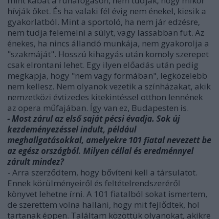
mint kabát a ruhafogason, nem tudják, hogy mikor
hívják őket. És ha valaki fél évig nem énekel, kiesik a
gyakorlatból. Mint a sportoló, ha nem jár edzésre,
nem tudja felemelni a súlyt, vagy lassabban fut. Az
énekes, ha nincs állandó munkája, nem gyakorolja a
"szakmáját". Hosszú kihagyás után komoly szerepet
csak elrontani lehet. Egy ilyen előadás után pedig
megkapja, hogy "nem vagy formában", legközelebb
nem kellesz. Nem olyanok vezetik a színházakat, akik
nemzetközi évtizedes kitekintéssel otthon lennének
az opera műfajában. Így van ez, Budapesten is.
- Most zárul az első saját pécsi évadja. Sok új
kezdeményezéssel indult, például
meghallgatásokkal, amelyekre 101 fiatal nevezett be
az egész országból. Milyen céllal és eredménnyel
zárult mindez?
- Arra szerződtem, hogy bővíteni kell a társulatot.
Ennek körülményeiről és feltételrendszeréről
könyvet lehetne írni. A 101 fiatalból sokat ismertem,
de szerettem volna hallani, hogy mit fejlődtek, hol
tartanak éppen. Találtam közöttük olyanokat, akikre