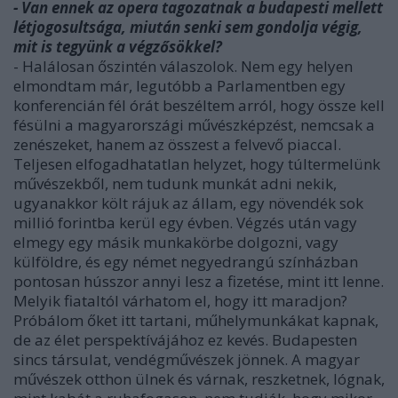
- Van ennek az opera tagozatnak a budapesti mellett
létjogosultsága, miután senki sem gondolja végig,
mit is tegyünk a végzősökkel?
- Halálosan őszintén válaszolok. Nem egy helyen
elmondtam már, legutóbb a Parlamentben egy
konferencián fél órát beszéltem arról, hogy össze kell
fésülni a magyarországi művészképzést, nemcsak a
zenészeket, hanem az összest a felvevő piaccal.
Teljesen elfogadhatatlan helyzet, hogy túltermelünk
művészekből, nem tudunk munkát adni nekik,
ugyanakkor költ rájuk az állam, egy növendék sok
millió forintba kerül egy évben. Végzés után vagy
elmegy egy másik munkakörbe dolgozni, vagy
külföldre, és egy német negyedrangú színházban
pontosan hússzor annyi lesz a fizetése, mint itt lenne.
Melyik fiataltól várhatom el, hogy itt maradjon?
Próbálom őket itt tartani, műhelymunkákat kapnak,
de az élet perspektívájához ez kevés. Budapesten
sincs társulat, vendégművészek jönnek. A magyar
művészek otthon ülnek és várnak, reszketnek, lógnak,