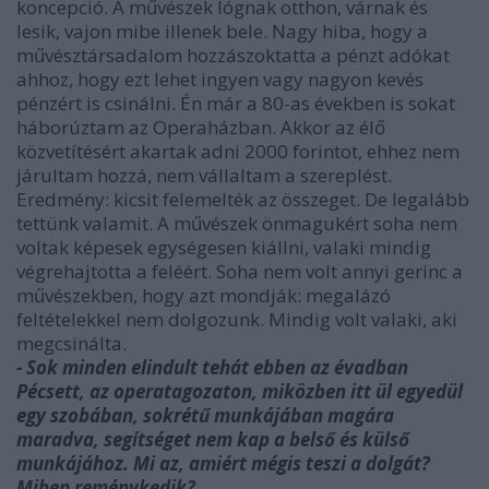
koncepció. A művészek lógnak otthon, várnak és
lesik, vajon mibe illenek bele. Nagy hiba, hogy a
művésztársadalom hozzászoktatta a pénzt adókat
ahhoz, hogy ezt lehet ingyen vagy nagyon kevés
pénzért is csinálni. Én már a 80-as években is sokat
háborúztam az Operaházban. Akkor az élő
közvetítésért akartak adni 2000 forintot, ehhez nem
járultam hozzá, nem vállaltam a szereplést.
Eredmény: kicsit felemelték az összeget. De legalább
tettünk valamit. A művészek önmagukért soha nem
voltak képesek egységesen kiállni, valaki mindig
végrehajtotta a feléért. Soha nem volt annyi gerinc a
művészekben, hogy azt mondják: megalázó
feltételekkel nem dolgozunk. Mindig volt valaki, aki
megcsinálta.
- Sok minden elindult tehát ebben az évadban
Pécsett, az operatagozaton, miközben itt ül egyedül
egy szobában, sokrétű munkájában magára
maradva, segítséget nem kap a belső és külső
munkájához. Mi az, amiért mégis teszi a dolgát?
Miben reménykedik?