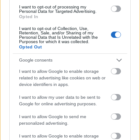
mindenképpen szerepel.
I want to opt-out of processing my
- Most írtam egy pályázathoz 350 milliós
Personal Data for Targeted Advertising.
költségvetést a következő négy évre. Évente két
Opted In
operaházi bemutató, két nagyopera, a Mesés opera
sorozat folytatása, iskolai előadások, a következő
I want to opt-out of Collection, Use,
Retention, Sale, and/or Sharing of my
szezon főszerepeire kiírt nemzetközi énekverseny
Personal Data that Is Unrelated with the
Purposes for which it was collected.
szerepel benne. Ha lennének cégek, amelyek
Opted Out
összeadnák ezt a költséget, akkor óriási terhet
vennénk le a város és a színház nyakáról, mert a
Google consents
Pécsi Operáért Alapítvány behozná a produkcióit a
színházba, emelnénk a nézőszámot. Már holnaptól
I want to allow Google to enable storage
lenne 25 fiatal, akit ide tudnék hozni, vannak
related to advertising like cookies on web or
zenekarok, amelyek küzdenek a fennmaradásukért.
device identifiers in apps.
Magyarországon kialakult egy olyan helyzet, hogy
több zenekar van, mint az európai átlag. Nem
I want to allow my user data to be sent to
Google for online advertising purposes.
hiszem el, hogy ebben az országban nincs olyan
intézmény, amely százmilliárdos haszna mellett ne
I want to allow Google to send me
látna fantáziát ebben.
personalized advertising.
- A nagy pénztelenségben egy nehéz, fajsúlyos
Falstaffal nyitott Pécsett, ami egy bátor kezdés volt.
I want to allow Google to enable storage
Igényes, messze több és minőségibb élményt nyújtó