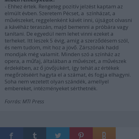
- Ehhez értek. Rengeteg pozitív jelzést kaptam az
elmúlt évben. Szeretem Pécset, a
színházat, a
művészeket, reggelenként kávét inni, újságot olvasni
a kávéház teraszán, majd bemenni a próbára vagy
tanítani. De egyedül nem lehet vinni ezeket a
terheket. Itt leszek 5 évig, amíg a szerződésem szól,
és nem tudom, mit hoz a jövő. Zárszónak hadd
mondjak még valamit. Minden szó a színház az
opera, a műfaj, általában a művészet, a művészek
érdekében, az ő jövőjükért, így tehát az értékek
megőrzéséért hagyta el a számat, és fogja elhagyni.
Soha nem vezetett olyan szándék, amellyel
embereket, intézményeket sérthetnék.
Forrás: MTI Press