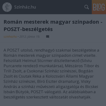
Színház.hu
Román mesterek magyar színpadon -
POSZT-beszélgetés
szinhazhu
•
2012. június 19.
A POSZT utolsó, rendhagyó szakmai beszélgetése a
Román mesterek magyar színpadon címet viselte.
Felszólalt Helmut Stürmer díszlettervező (Silviu
Purcarete rendező munkatársa), Mészáros Tibor és
Trill Zsolt, a Csokonai Színház színészei, Bogdán
Zsolt és Csutak Réka a Kolozsvári Állami Magyar
Színház színészei, Bíró Eszter dramaturg, Visky
András a színház művészeti aligazgatója és Bicskei
István Bütyök, POSZT-válogató. Az alábbiakban a
beszélgetés szerkesztett változatát olvashatják.