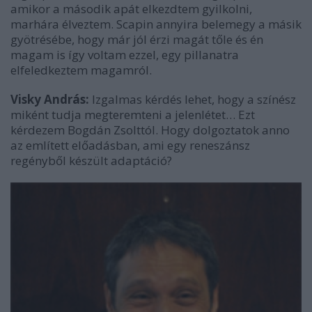
amikor a második apát elkezdtem gyilkolni,
marhára élveztem. Scapin annyira belemegy a másik
gyötrésébe, hogy már jól érzi magát tőle és én
magam is így voltam ezzel, egy pillanatra
elfeledkeztem magamról.
Visky András:
Izgalmas kérdés lehet, hogy a színész
miként tudja megteremteni a jelenlétet… Ezt
kérdezem Bogdán Zsolttól. Hogy dolgoztatok anno
az említett előadásban, ami egy reneszánsz
regényből készült adaptáció?