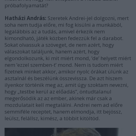
próbafolyamatát?
Hatházi András:
Szeretek Andrei-jel dolgozni, mert
soha nem tudja előre, mi fog kisülni a munkából,
legalábbis az a tudás, amivel érkezik nem
kimondható, játék közben fedezzük fel a darabot.
Sokat olvassuk a szöveget, de nem azért, hogy
válaszokat találjunk, hanem azért, hogy
elgondolkozunk, ki mit miért mond, ’de’ helyett miért
nem ’ezzel szemben-t’ mond. Nem is tudom miért
fizetnek minket akkor, amikor nyolc órákat ülünk az
asztalnál és beszélünk összevissza. De azt hiszem
ilyenkor történik meg az, amit úgy szoktam nevezni,
hogy „testbe kerül az előadás”, öntudtalanul
megerősödik az az ember, akinek már csak a
mozdulatait kell megtalálni. Andrei nem ad előre
semmiféle receptet, hanem elmondja, itt bejössz,
leülsz, felállsz, kimész, a többit kitöltöd.