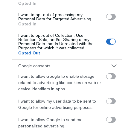
magatartást, amiben ő eltűnik, de közben egy
Opted In
publikus konfessziót hoz létre a színpadon. Ami az ő
nyelvének elkülönböző eleme tud lenni az az állandó
I want to opt-out of processing my
Personal Data for Targeted Advertising.
restauráció, mint a káosz egyik formája. Purcarete
Opted In
ezt úgy érzékeli, mint maga az élet és mire
felismerjük ezt, máris a halál közelében vagyunk.
I want to opt-out of Collection, Use,
Retention, Sale, and/or Sharing of my
Tehát mindig van egy halálvallomás az
Personal Data that Is Unrelated with the
előadásaiban, ami érdekes módon össze van kötve
Purposes for which it was collected.
Opted Out
az evéssel, mint utolsó tettel. Az önreflexív elemeket
nagyon mélyre rejti el az előadásaiban. Ez a Scapin
Google consents
egyszerre Prospero is, aki azt ismeri fel, hogy
eljátszotta az egész életét. Mi színháziak 3-4 évente
I want to allow Google to enable storage
megyünk át ezen a traumán, a folyamatos
related to advertising like cookies on web or
eltűnésben létezünk a világban. Ennek szimbóluma
device identifiers in apps.
is a forgóajtó, ami nem racionálisan értelmezhető
módon hozza be a szereplőket a nézőtérre. Ugye
I want to allow my user data to be sent to
Scapin bejelenti, hogy jön, és mindig drámaként éli
Google for online advertising purposes.
meg, hogy egy helyzetet úgy kéne megoldania, hogy
a világ megoldhatatlan, mert hiányzik belőle a
I want to allow Google to send me
szeretet, és senkit nem érdekel a saját fia. Purcarete
personalized advertising.
színháza elodázza a megértést, amennyiben