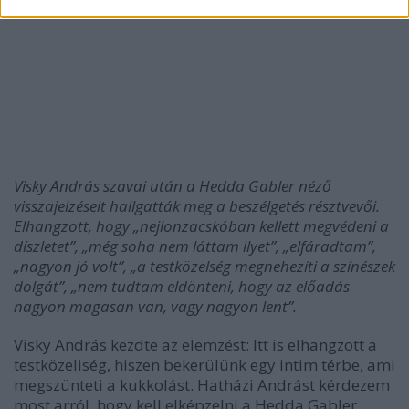
Visky András szavai után a Hedda Gabler néző
visszajelzéseit hallgatták meg a beszélgetés résztvevői.
Elhangzott, hogy „nejlonzacskóban kellett megvédeni a
díszletet”, „még soha nem láttam ilyet”, „elfáradtam”,
„nagyon jó volt”, „a testközelség megnehezíti a színészek
dolgát”, „nem tudtam eldönteni, hogy az előadás
nagyon magasan van, vagy nagyon lent”.
Visky András kezdte az elemzést: Itt is elhangzott a
testközeliség, hiszen bekerülünk egy intim térbe, ami
megszünteti a kukkolást. Hatházi Andrást kérdezem
most arról, hogy kell elképzelni a Hedda Gabler