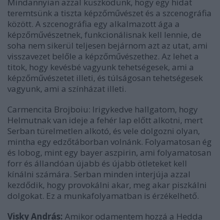
Mindannyian azzal küszködünk, hogy egy hidat
teremtsünk a tiszta képzőművészet és a szcenográfia
között. A szcenográfia egy alkalmazott ága a
képzőművészetnek, funkcionálisnak kell lennie, de
soha nem sikerül teljesen bejárnom azt az utat, ami
visszavezet belőle a képzőművészethez. Az lehet a
titok, hogy kevésbé vagyunk tehetségesek, ami a
képzőművészetet illeti, és túlságosan tehetségesek
vagyunk, ami a színházat illeti.
Carmencita Brojboiu: Irigykedve hallgatom, hogy
Helmutnak van ideje a fehér lap előtt alkotni, mert
Serban türelmetlen alkotó, és vele dolgozni olyan,
mintha egy edzőtáborban volnánk. Folyamatosan ég
és lobog, mint egy bayer aszpirin, ami folyamatosan
forr és állandóan újabb és újabb ötleteket kell
kínálni számára. Serban minden interjúja azzal
kezdődik, hogy provokálni akar, meg akar piszkálni
dolgokat. Ez a munkafolyamatban is érzékelhető.
Visky András:
Amikor odamentem hozzá a Hedda