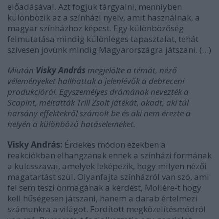
előadásával. Azt fogjuk tárgyalni, menniyben
különbözik az a színházi nyelv, amit használnak, a
magyar színházhoz képest. Egy különbözőség
felmutatása mindig különleges tapasztalat, tehát
szívesen jövünk mindig Magyarországra játszani. (…)
Miután
Visky András
megjelölte a témát, néző
véleményeket hallhattak a jelenlévők a debreceni
produkcióról. Egyszemélyes drámának nevezték a
Scapint, méltatták Trill Zsolt játékát, akadt, aki túl
harsány effektekről számolt be és aki nem érezte a
helyén a különböző hatáselemeket.
Visky András:
Érdekes módon ezekben a
reakciókban elhangzanak ennek a színházi formának
a kulcsszavai, amelyek leképezik, hogy milyen nézői
magatartást szül. Olyanfajta színházról van szó, ami
fel sem teszi önmagának a kérdést, Moliére-t hogy
kell hűségesen játszani, hanem a darab értelmezi
számunkra a világot. Fordított megközelítésmódról