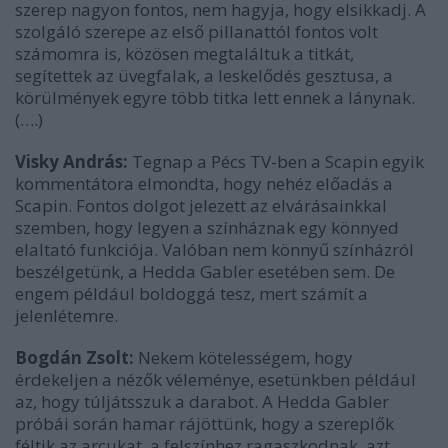
szerep nagyon fontos, nem hagyja, hogy elsikkadj. A
szolgáló szerepe az első pillanattól fontos volt
számomra is, közösen megtaláltuk a titkát,
segítettek az üvegfalak, a leskelődés gesztusa, a
körülmények egyre több titka lett ennek a lánynak.
(….)
Visky András:
Tegnap a Pécs TV-ben a Scapin egyik
kommentátora elmondta, hogy nehéz előadás a
Scapin. Fontos dolgot jelezett az elvárásainkkal
szemben, hogy legyen a színháznak egy könnyed
elaltató funkciója. Valóban nem könnyű színházról
beszélgetünk, a Hedda Gabler esetében sem. De
engem például boldoggá tesz, mert számít a
jelenlétemre.
Bogdán Zsolt:
Nekem kötelességem, hogy
érdekeljen a nézők véleménye, esetünkben például
az, hogy túljátsszuk a darabot. A Hedda Gabler
próbái során hamar rájöttünk, hogy a szereplők
féltik az arcukat, a felszínhez ragaszkodnak, azt