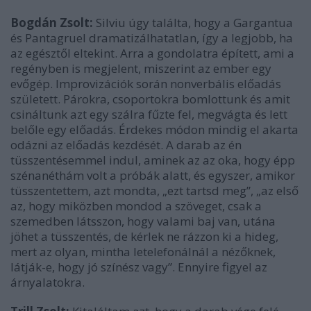
Bogdán Zsolt:
Silviu úgy találta, hogy a Gargantua
és Pantagruel dramatizálhatatlan, így a legjobb, ha
az egésztől eltekint. Arra a gondolatra épített, ami a
regényben is megjelent, miszerint az ember egy
evőgép. Improvizációk során nonverbális előadás
született. Párokra, csoportokra bomlottunk és amit
csináltunk azt egy szálra fűzte fel, megvágta és lett
belőle egy előadás. Érdekes módon mindig el akarta
odázni az előadás kezdését. A darab az én
tüsszentésemmel indul, aminek az az oka, hogy épp
szénanéthám volt a próbák alatt, és egyszer, amikor
tüsszentettem, azt mondta, „ezt tartsd meg”, „az első
az, hogy miközben mondod a szöveget, csak a
szemedben látsszon, hogy valami baj van, utána
jöhet a tüsszentés, de kérlek ne rázzon ki a hideg,
mert az olyan, mintha letelefonálnál a nézőknek,
látják-e, hogy jó színész vagy”. Ennyire figyel az
árnyalatokra.