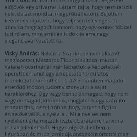
Trill Zsolt:
Kitaláltam azt, hogy a darab vége felé
előjövök egy szivarral. Láttam rajta, hogy nem tetszik
neki, de azt mondta, megpróbálhatom. Bejöttem
kétszer és rájöttem, hogy teljesen felesleges. Ez
annyira megragadt bennem, hogy egy ember többet
tud rólam, mint amit én tudok és erre nagy
eleganciával vezetett rá.
Visky András:
Nekem a Scapinben nem okozott
meglepetést Mészáros Tibor alakítása, miután
Valere Novarinánál már láthattuk a Képzeletbeli
operettben, ahol egy elképesztő fordulatos
monológot mondott el… (…) A Scapinben magától
értetődő módon tudott viszonyulni a saját
karakteréhez. Úgy vagy benne önmagad, hogy nem
vagy önmagad, kitömnek, megjelenik egy számító
magatartás, hiszel abban, hogy amint a figura
érthetővé válik, a nyelv is… Mi a nyelvet nem
nyelvként értelmezzük tisztelt barátaim, hanem a
másik jelenlétéből. Hogy dolgoztál ebben a
figurában és mi az, amit újdonságként értettél meg