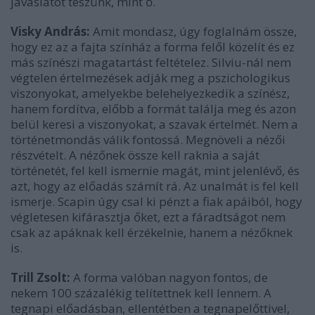
javaslatot teszünk, mint ő.
Visky András:
Amit mondasz, úgy foglalnám össze,
hogy ez az a fajta színház a forma felől közelít és ez
más színészi magatartást feltételez. Silviu-nál nem
végtelen értelmezések adják meg a pszichologikus
viszonyokat, amelyekbe belehelyezkedik a színész,
hanem fordítva, előbb a formát találja meg és azon
belül keresi a viszonyokat, a szavak értelmét. Nem a
történetmondás válik fontossá. Megnöveli a nézői
részvételt. A nézőnek össze kell raknia a saját
történetét, fel kell ismernie magát, mint jelenlévő, és
azt, hogy az előadás számít rá. Az unalmát is fel kell
ismerje. Scapin úgy csal ki pénzt a fiak apáiból, hogy
végletesen kifárasztja őket, ezt a fáradtságot nem
csak az apáknak kell érzékelnie, hanem a nézőknek
is.
Trill Zsolt:
A forma valóban nagyon fontos, de
nekem 100 százalékig telítettnek kell lennem. A
tegnapi előadásban, ellentétben a tegnapelőttivel,