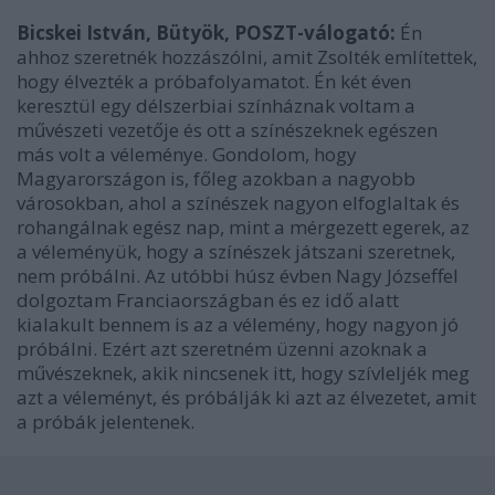
Bicskei István, Bütyök, POSZT-válogató:
Én
ahhoz szeretnék hozzászólni, amit Zsolték említettek,
hogy élvezték a próbafolyamatot. Én két éven
keresztül egy délszerbiai színháznak voltam a
művészeti vezetője és ott a színészeknek egészen
más volt a véleménye. Gondolom, hogy
Magyarországon is, főleg azokban a nagyobb
városokban, ahol a színészek nagyon elfoglaltak és
rohangálnak egész nap, mint a mérgezett egerek, az
a véleményük, hogy a színészek játszani szeretnek,
nem próbálni. Az utóbbi húsz évben Nagy Józseffel
dolgoztam Franciaországban és ez idő alatt
kialakult bennem is az a vélemény, hogy nagyon jó
próbálni. Ezért azt szeretném üzenni azoknak a
művészeknek, akik nincsenek itt, hogy szívleljék meg
azt a véleményt, és próbálják ki azt az élvezetet, amit
a próbák jelentenek.