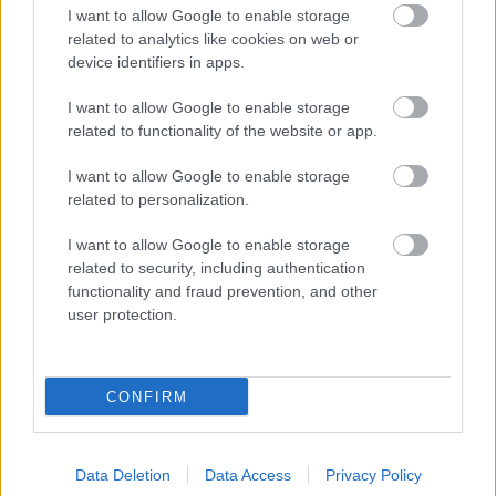
I want to allow Google to enable storage
azonnali megértésben nem volt részünk az
related to analytics like cookies on web or
előadásban, ne essünk kétségbe, mert ez szándékos.
device identifiers in apps.
A rendező és az előadás összeköltözik a nézőivel,
ami megint egy fontos elem, hiszen olyan színházról
I want to allow Google to enable storage
beszélünk, ami nagyon magasra teszi a mércét, nem
related to functionality of the website or app.
könnyű, nyári moliére-kedés. Én közben beszéltem
Moliére-rel és azt mondta, ez teljesen rendben van.
I want to allow Google to enable storage
Az ember tárggyá válása… Elvárjuk a színháztól,
related to personalization.
hogy lineáris történeteket mondjon el, de egyikünk
sem lineáris. Purcarete arra mutat rá, hogy a
I want to allow Google to enable storage
történetmondás nem tartozik a színház lényegéhez.
related to security, including authentication
functionality and fraud prevention, and other
user protection.
CONFIRM
Data Deletion
Data Access
Privacy Policy