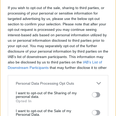
És az is hihetetlen izgalom, hogy estéről estére
mepróbáljam élővé tenni a halálom.
If you wish to opt-out of the sale, sharing to third parties, or
processing of your personal or sensitive information for
targeted advertising by us, please use the below opt-out
section to confirm your selection. Please note that after your
opt-out request is processed you may continue seeing
interest-based ads based on personal information utilized by
us or personal information disclosed to third parties prior to
your opt-out. You may separately opt-out of the further
disclosure of your personal information by third parties on the
IAB’s list of downstream participants. This information may
also be disclosed by us to third parties on the
IAB’s List of
Downstream Participants
that may further disclose it to other
third parties.
Please note that this website/app uses one or more Google
Personal Data Processing Opt Outs
services and may gather and store information including but
not limited to your visit or usage behaviour. You may click to
I want to opt-out of the Sharing of my
Visky András:
Purcarete megszünteti a rutint, és ezt
personal data.
grant or deny consent to Google and its third-party tags to
a nézőnek is érzékelnie kell. Arra hívnám még fel a
Opted In
use your data for below specified purposes in below Google
figyelmet, hogy az ő esetében fel tudunk ismerni egy
consent section.
nagyon mély, vallomásos, poétikus, önreflexív
I want to opt-out of the Sale of my
Personal Data.