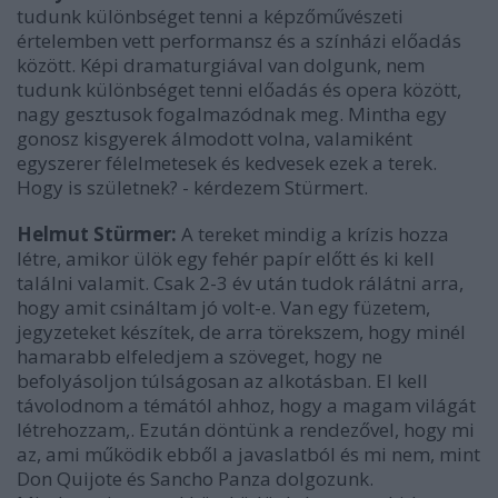
tudunk különbséget tenni a képzőművészeti
értelemben vett performansz és a színházi előadás
között. Képi dramaturgiával van dolgunk, nem
tudunk különbséget tenni előadás és opera között,
nagy gesztusok fogalmazódnak meg. Mintha egy
gonosz kisgyerek álmodott volna, valamiként
egyszerer félelmetesek és kedvesek ezek a terek.
Hogy is születnek? - kérdezem Stürmert.
Helmut Stürmer:
A tereket mindig a krízis hozza
létre, amikor ülök egy fehér papír előtt és ki kell
találni valamit. Csak 2-3 év után tudok rálátni arra,
hogy amit csináltam jó volt-e. Van egy füzetem,
jegyzeteket készítek, de arra törekszem, hogy minél
hamarabb elfeledjem a szöveget, hogy ne
befolyásoljon túlságosan az alkotásban. El kell
távolodnom a témától ahhoz, hogy a magam világát
létrehozzam,. Ezután döntünk a rendezővel, hogy mi
az, ami működik ebből a javaslatból és mi nem, mint
Don Quijote és Sancho Panza dolgozunk.