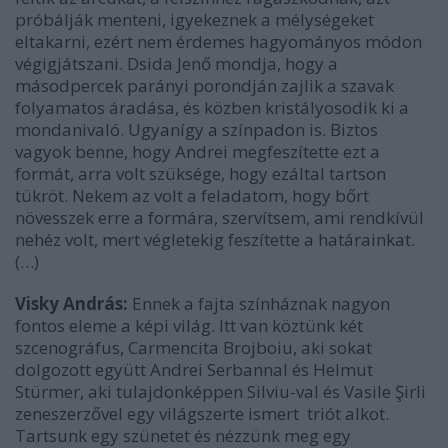
próbálják menteni, igyekeznek a mélységeket
eltakarni, ezért nem érdemes hagyományos módon
végigjátszani. Dsida Jenő mondja, hogy a
másodpercek parányi porondján zajlik a szavak
folyamatos áradása, és közben kristályosodik ki a
mondanivaló. Ugyanígy a színpadon is. Biztos
vagyok benne, hogy Andrei megfeszítette ezt a
formát, arra volt szüksége, hogy ezáltal tartson
tükröt. Nekem az volt a feladatom, hogy bőrt
növesszek erre a formára, szervítsem, ami rendkívül
nehéz volt, mert végletekig feszítette a határainkat.
(…)
Visky András:
Ennek a fajta színháznak nagyon
fontos eleme a képi világ. Itt van köztünk két
szcenográfus, Carmencita Brojboiu, aki sokat
dolgozott együtt Andrei Serbannal és Helmut
Stürmer, aki tulajdonképpen Silviu-val és Vasile Şirli
zeneszerzővel egy világszerte ismert triót alkot.
Tartsunk egy szünetet és nézzünk meg egy