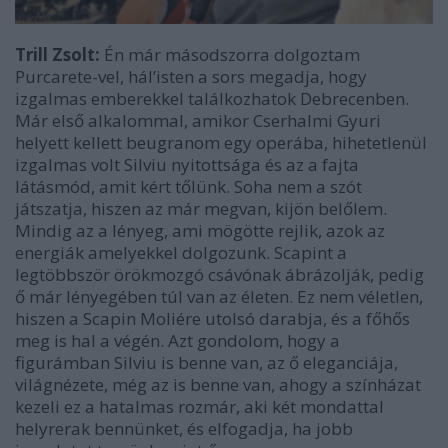
Trill Zsolt:
Én már másodszorra dolgoztam
Purcarete-vel, hál’isten a sors megadja, hogy
izgalmas emberekkel találkozhatok Debrecenben.
Már első alkalommal, amikor Cserhalmi Gyuri
helyett kellett beugranom egy operába, hihetetlenül
izgalmas volt Silviu nyitottsága és az a fajta
látásmód, amit kért tőlünk. Soha nem a szót
játszatja, hiszen az már megvan, kijön belőlem.
Mindig az a lényeg, ami mögötte rejlik, azok az
energiák amelyekkel dolgozunk. Scapint a
legtöbbször örökmozgó csávónak ábrázolják, pedig
ő már lényegében túl van az életen. Ez nem véletlen,
hiszen a Scapin Moliére utolsó darabja, és a főhős
meg is hal a végén. Azt gondolom, hogy a
figurámban Silviu is benne van, az ő eleganciája,
világnézete, még az is benne van, ahogy a színházat
kezeli ez a hatalmas rozmár, aki két mondattal
helyrerak bennünket, és elfogadja, ha jobb