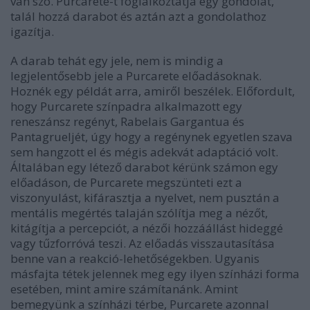
van szó. Purcarete-t foglalkoztatja egy gondolat,
talál hozzá darabot és aztán azt a gondolathoz
igazítja.
A darab tehát egy jele, nem is mindig a
legjelentősebb jele a Purcarete előadásoknak.
Hoznék egy példát arra, amiről beszélek. Előfordult,
hogy Purcarete színpadra alkalmazott egy
reneszánsz regényt, Rabelais Gargantua és
Pantagrueljét, úgy hogy a regénynek egyetlen szava
sem hangzott el és mégis adekvát adaptáció volt.
Általában egy létező darabot kérünk számon egy
előadáson, de Purcarete megszünteti ezt a
viszonyulást, kifárasztja a nyelvet, nem pusztán a
mentális megértés talaján szólítja meg a nézőt,
kitágítja a percepciót, a nézői hozzáállást hideggé
vagy tűzforróvá teszi. Az előadás visszautasítása
benne van a reakció-lehetőségekben. Ugyanis
másfajta tétek jelennek meg egy ilyen színházi forma
esetében, mint amire számítanánk. Amint
bemegyünk a színházi térbe, Purcarete azonnal