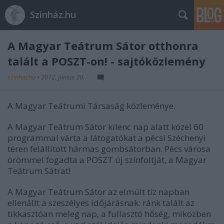
Színház.hu
A Magyar Teátrum Sátor otthonra
talált a POSZT-on! - sajtóközlemény
szinhazhu
•
2012. június 20.
A Magyar Teátrumi Társaság közleménye.
A Magyar Teátrum Sátor kilenc nap alatt közel 60
programmal várta a látogatókat a pécsi Széchenyi
téren felállított hármas gömbsátorban. Pécs városa
örömmel fogadta a POSZT új színfoltját, a Magyar
Teátrum Sátrat!
A Magyar Teátrum Sátor az elmúlt tíz napban
ellenállt a szeszélyes időjárásnak: ránk talált az
tikkasztóan meleg nap, a fullasztó hőség, miközben