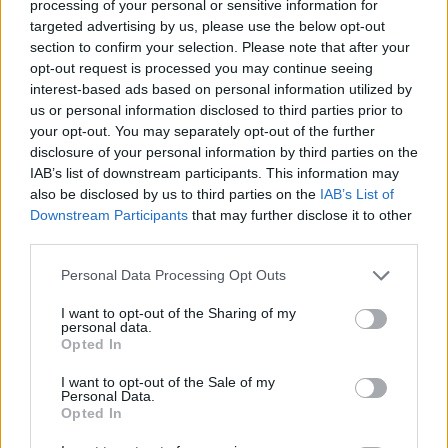
processing of your personal or sensitive information for
külföldi zsűritagja mesélt az útról, mely a színház
targeted advertising by us, please use the below opt-out
világába sodorta.
section to confirm your selection. Please note that after your
opt-out request is processed you may continue seeing
interest-based ads based on personal information utilized by
us or personal information disclosed to third parties prior to
your opt-out. You may separately opt-out of the further
disclosure of your personal information by third parties on the
IAB’s list of downstream participants. This information may
also be disclosed by us to third parties on the
IAB’s List of
Downstream Participants
that may further disclose it to other
third parties.
Please note that this website/app uses one or more Google
Personal Data Processing Opt Outs
services and may gather and store information including but
not limited to your visit or usage behaviour. You may click to
I want to opt-out of the Sharing of my
personal data.
grant or deny consent to Google and its third-party tags to
Opted In
use your data for below specified purposes in below Google
consent section.
I want to opt-out of the Sale of my
Béres Ilona (jobbra)
Personal Data.
Opted In
A Magyar Teátrum Sátorban bemutattuk a 2012. év