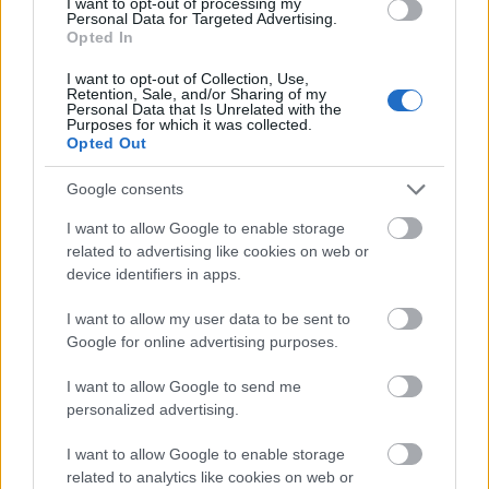
huszonkét
Kaszás Attila-díj
jelöltjét. A 2. fordulóban a
I want to opt-out of processing my
Personal Data for Targeted Advertising.
jelöltek egymás közül választják ki azt a három
Opted In
személyt, akik közül végül közönségszavazással
kerül ki a győztes.
I want to opt-out of Collection, Use,
Retention, Sale, and/or Sharing of my
Personal Data that Is Unrelated with the
A sátor programja mindvégig törekedett a műfaji
Purposes for which it was collected.
sokszínűségre, melynek köszönhetően egyedi
Opted Out
előadások színesítették az idei POSZT Off-
Google consents
programot! Az első
Magyar Teátrum Fényshow
-val, a
fénytechnikusok versenyével nyitotta meg kapuit a
I want to allow Google to enable storage
sátor. A Magyar Cirkusz és Varieté különleges és
related to advertising like cookies on web or
nemzetközi szintű
Orfeum Hungaricum
előadását
device identifiers in apps.
hozta el a sátorba. A Békéscsabai Jókai Színház
különleges megoldásokkal lehetővé tette, hogy
I want to allow my user data to be sent to
sikeres előadását, a
Csörtét
a pécsi nézők is
Google for online advertising purposes.
megismerjék.
I want to allow Google to send me
personalized advertising.
I want to allow Google to enable storage
related to analytics like cookies on web or