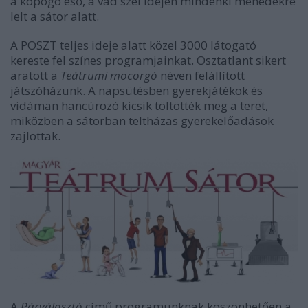
a kopogó eső, a vad szél idején mindenki menedékre
lelt a sátor alatt.
A POSZT teljes ideje alatt közel 3000 látogató
kereste fel színes programjainkat. Osztatlant sikert
aratott a
Teátrumi mocorgó
néven felállított
játszóházunk. A napsütésben gyerekjátékok és
vidáman hancúrozó kicsik töltötték meg a teret,
miközben a sátorban teltházas gyerekelőadások
zajlottak.
A
Párválasztó
című programunknak köszönhetően a