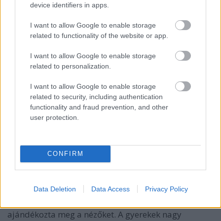
device identifiers in apps.
I want to allow Google to enable storage
related to functionality of the website or app.
I want to allow Google to enable storage
related to personalization.
I want to allow Google to enable storage
related to security, including authentication
functionality and fraud prevention, and other
Magyar Teátrum Fényshow
user protection.
A zalaegerszegi Hevesi Sándor Színház
Csak Rómeó
és Júlia
című beavató színházával készült, a szolnoki
CONFIRM
Szigligeti Színház
LIFT
című előadása betekintést
engedett egy különleges olvasó- és rendelkező
próbába. Természetesen a báb és a táncelőadások
Data Deletion
Data Access
Privacy Policy
sem hiányozhattak. A GG Tánc
Táncfantáziák
előadása ritkaságszámba menő táncélménnyel
ajándékozta meg a nézőket. A gyerekek nagy