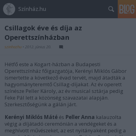
Színház.hu
Csillagok éve és díja az
Operettszínházban
szinhazhu
•
2012. június 20.
Hétfő este a Kogart-házban a Budapesti
Operettszínház főigazgatója, Kerényi Miklós Gábor
ismertette a következő évad tervét, majd átadták a
hagyományteremtő Csillag-díjakat. Az év operett
színésze Peller Károly, az év musical sztárja pedig
Feke Pál lett a közönség szavazatai alapján.
Szerkesztőségünk a gálán járt.
Kerényi Miklós Máté
és
Peller Anna
kalauzolta
végig a díjátadó ceremónián a vendégeket és a
meghívott művészeket, az est nyitányaként pedig a