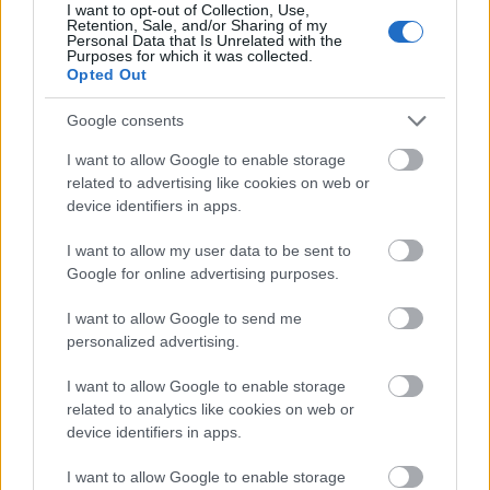
I want to opt-out of Collection, Use,
Vágó Bernadett
Retention, Sale, and/or Sharing of my
Personal Data that Is Unrelated with the
Purposes for which it was collected.
Vágó Zsuzsi - NYERT
Opted Out
Kékkovács Mara
Google consents
Peller Anna
I want to allow Google to enable storage
related to advertising like cookies on web or
Náray Erika
device identifiers in apps.
I want to allow my user data to be sent to
Google for online advertising purposes.
Az évad musical színésze
I want to allow Google to send me
personalized advertising.
Homonnay Zsolt
I want to allow Google to enable storage
Feke Pál - NYERT
related to analytics like cookies on web or
device identifiers in apps.
Kerényi Miklós Máté
I want to allow Google to enable storage
Szabó P. Szilveszter