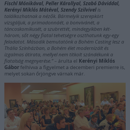
Fischl Mónikával, Peller Károllyal, Szabó Dáviddal,
Kerényi Miklós Mátéval, Szendy Szilvivel
is
találkozhatnak a nézők. Bármelyik szerepkört
vizsgáljuk, a primadonnáét, a bonvivánét, a
táncoskomikusét, a szubrettét, mindegyikben két-
három, sőt négy fiatal tehetségre oszthatunk egy-egy
feladatot. Második bemutatónk a Bohém Casting lesz a
Thália Színházban, a Bohém élet modernizált és
izgalmas átirata, mellyel nem titkolt szándékunk a
fiatalság megnyerése.”
– árulta el
Kerényi Miklós
Gábor
felhívva a figyelmet a decemberi premierre is,
melyet sokan őrjöngve várnak már.