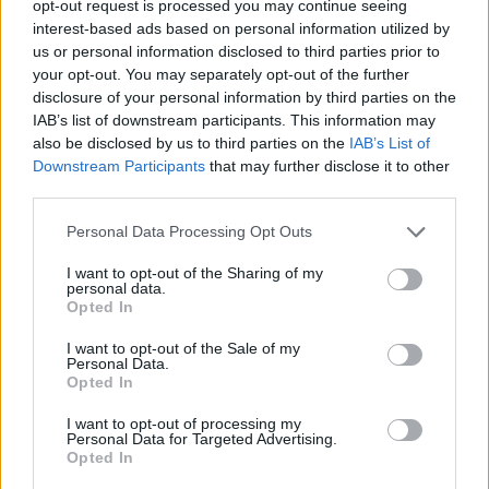
Szendy Szilvi
opt-out request is processed you may continue seeing
interest-based ads based on personal information utilized by
Lukács Anita
us or personal information disclosed to third parties prior to
your opt-out. You may separately opt-out of the further
disclosure of your personal information by third parties on the
IAB’s list of downstream participants. This information may
also be disclosed by us to third parties on the
IAB’s List of
Az évad operett színésze:
Downstream Participants
that may further disclose it to other
Peller Károly - NYERT
third parties.
Please note that this website/app uses one or more Google
Personal Data Processing Opt Outs
Vadász Dániel
services and may gather and store information including but
not limited to your visit or usage behaviour. You may click to
I want to opt-out of the Sharing of my
Vadász zsolt
personal data.
grant or deny consent to Google and its third-party tags to
Opted In
use your data for below specified purposes in below Google
Faragó András
consent section.
I want to opt-out of the Sale of my
Personal Data.
Boncsér Gergely
Opted In
I want to opt-out of processing my
Personal Data for Targeted Advertising.
Opted In
Az évad musical színésznője: