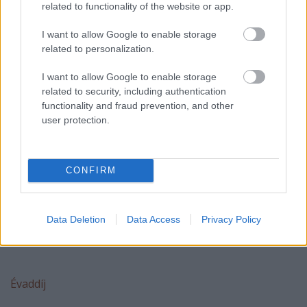
related to functionality of the website or app.
Mészáros Árpád Zsolt
I want to allow Google to enable storage
related to personalization.
I want to allow Google to enable storage
Év felfedezettje
related to security, including authentication
functionality and fraud prevention, and other
Dancs Annamari - NYERT
user protection.
Kocsis Dénes
Brasch Bence
CONFIRM
Kádár Szabolcs
Data Deletion
Data Access
Privacy Policy
Vörös Edit
Évaddíj