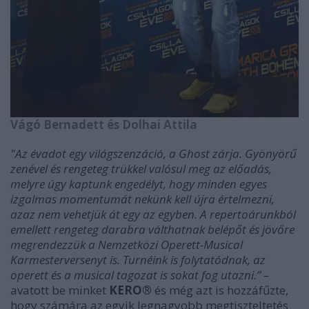
Vágó Bernadett és Dolhai Attila
"Az évadot egy világszenzáció, a Ghost zárja. Gyönyörű
zenével és rengeteg trükkel valósul meg az előadás,
melyre úgy kaptunk engedélyt, hogy minden egyes
izgalmas momentumát nekünk kell újra értelmezni,
azaz nem vehetjük át egy az egyben. A repertoárunkból
emellett rengeteg darabra válthatnak belépőt és jövőre
megrendezzük a Nemzetközi Operett-Musical
Karmesterversenyt is. Turnéink is folytatódnak, az
operett és a musical tagozat is sokat fog utazni.” –
avatott be minket
KERO®
és még azt is hozzáfűzte,
hogy számára az egyik legnagyobb megtiszteltetés