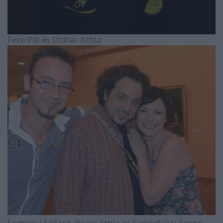
Feke Pál és Dolhai Attila
Somogyi Szilárd, Béres Attila és Siménfalvy Ágota