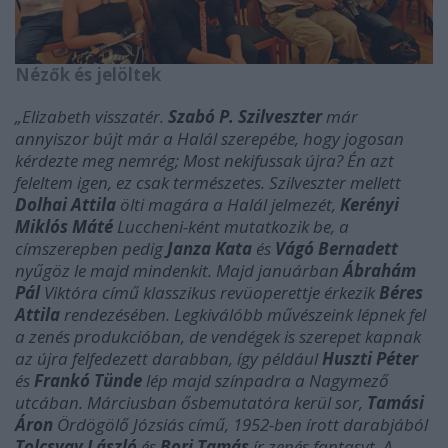
Nézők és jelöltek
„Elizabeth visszatér.
Szabó P. Szilveszter
már
annyiszor bújt már a Halál szerepébe, hogy jogosan
kérdezte meg nemrég; Most nekifussak újra? Én azt
feleltem igen, ez csak természetes. Szilveszter mellett
Dolhai Attila
ölti magára a Halál jelmezét,
Kerényi
Miklós Máté
Luccheni-ként mutatkozik be, a
címszerepben pedig
Janza Kata
és
Vágó Bernadett
nyűgöz le majd mindenkit. Majd januárban
Ábrahám
Pál
Viktóra című klasszikus revüoperettje érkezik
Béres
Attila
rendezésében. Legkiválóbb művészeink lépnek fel
a zenés produkcióban, de vendégek is szerepet kapnak
az újra felfedezett darabban, így például
Huszti Péter
és
Frankó Tünde
lép majd színpadra a Nagymező
utcában. Márciusban ősbemutatóra kerül sor,
Tamási
Áron
Ördögölő Józsiás című, 1952-ben írott darabjából
Tolcsvay László
és
Bori Tamás
ír zenés fantasyt. A