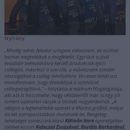
Nyitány
„Mindig nehéz feladat szlogent választani, de ezúttal
hamar megtaláltuk a megfelelőt. Egyrészt a jövő
évadban bemutatásra kerülő produkciók igazi
csillagok, másrészt a szerzők, a művészeink szintén
rászolgáltak a csillag minősítésre. Viccesen tehát azt
mondhatnám, hogy átalakítjuk a színházat
csillagvizsgálóvá.”
– folytatta a teátrum főigazgatója,
aki azt is hozzátette, hogy októbertől már is egy jól
ismert operettel várják a tisztelt nagyérdeműt. „
A
világon a legismertebb operett a Marica grófnő, melyet
mi két szereposztásban mutatunk be. Rengeteg
tehetséges színészünk közül
Kálmán Imre
operettjében
többek között
Kalocsai Zsuzsával, Bordás Barbarával,