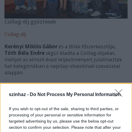
Csillag-díj győztesek
Csillag-díj
Kerényi Miklós Gábor
és a Blikk főszerkesztője,
Tóth Béla Endre
végül átadta a Csillag-díjakat,
mellyel az elmúlt évad teljesítményeit jutalmazták
hat kategóriában a napilap olvasóinak szavazatai
alapján.
Az évad operett színésznője:
szinhaz -
Do Not Process My Personal Information
Kalocsai Zsuzsa
Fischl Mónika
If you wish to opt-out of the sale, sharing to third parties, or
processing of your personal or sensitive information for
Bordás Barbara - NYERT
targeted advertising by us, please use the below opt-out
section to confirm your selection. Please note that after your