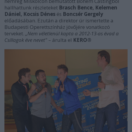
nemrég Miskolcon bemutatott Bohém Castingból
hallhattunk részleteket
Brasch Bence, Kelemen
Dániel, Kocsis Dénes
és
Boncsér Gergely
előadásában. Ezután a direktor úr ismertette a
Budapesti Operettszínház jövőjére vonatkozó
terveket.
„Nem véletlenül kapta a 2012-13-as évad a
Csillagok éve nevet"
– árulta el
KERO®