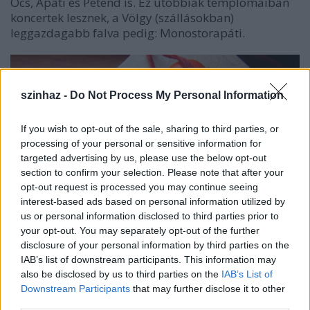
Öcs, Apáti és Petend is. Ez utóbbiak templomaiban
koncertek lesznek, a Völgy (szállásokban)
leggazdagabb falva pedig: Monostorapáti.
szinhaz -
Do Not Process My Personal Information
If you wish to opt-out of the sale, sharing to third parties, or
processing of your personal or sensitive information for
targeted advertising by us, please use the below opt-out
section to confirm your selection. Please note that after your
opt-out request is processed you may continue seeing
interest-based ads based on personal information utilized by
us or personal information disclosed to third parties prior to
your opt-out. You may separately opt-out of the further
disclosure of your personal information by third parties on the
IAB’s list of downstream participants. This information may
also be disclosed by us to third parties on the
IAB’s List of
Downstream Participants
that may further disclose it to other
Az idei Fesztivál nem gondolkodik nagy
third parties.
programhelyszínekben - az utóbbi években