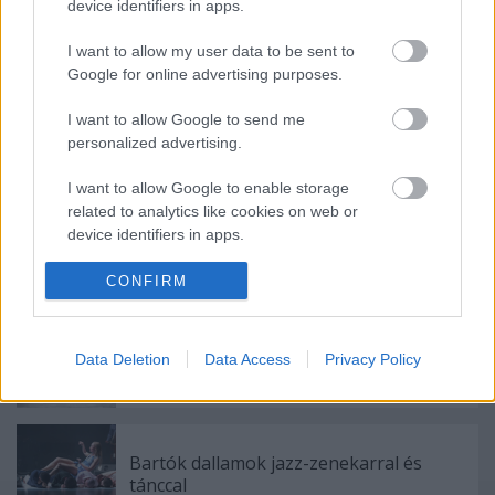
device identifiers in apps.
I want to allow my user data to be sent to
Google for online advertising purposes.
I want to allow Google to send me
personalized advertising.
Ajánlott bejegyzések:
I want to allow Google to enable storage
related to analytics like cookies on web or
Nagy sikerrel zárult a Veszprémi Petőfi
device identifiers in apps.
Színház érzékenyítő fesztiválja
I want to allow Google to enable storage
CONFIRM
related to functionality of the website or app.
„Csonka évadot zárni nem felemelő
I want to allow Google to enable storage
Data Deletion
Data Access
Privacy Policy
érzés"
related to personalization.
I want to allow Google to enable storage
related to security, including authentication
Bartók dallamok jazz-zenekarral és
functionality and fraud prevention, and other
tánccal
user protection.