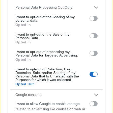
népszerűvé vált Udvarok lesznek a főirányvonal
Please note that this website/app uses one or more Google
Personal Data Processing Opt Outs
alkotói. Itt a megszokott egész napos
services and may gather and store information including but
programsorozatokból válogathatnak a látogatók.
not limited to your visit or usage behaviour. You may click to
I want to opt-out of the Sharing of my
personal data.
Lesznek csendes-pihenő, játékos-szórakoztató,
grant or deny consent to Google and its third-party tags to
Opted In
komoly-világi zenés, elmélyültséget vagy éppen
use your data for below specified purposes in below Google
belefeledkezést igénylő
consent section.
I want to opt-out of the Sale of my
beszélgetések/foglalkozások/előadások.
Personal Data.
Opted In
Hagyományápolás és kortárs utazgatás egyaránt
lesz.
I want to opt-out of processing my
Personal Data for Targeted Advertising.
Magyarország legnagyobb összművészeti
Opted In
fesztiváljának saját gyermekei az Udvarok,
I want to opt-out of Collection, Use,
amelyekre önmagukban is a legjellemzőbb
Retention, Sale, and/or Sharing of my
meghatározás: összművészeti sokadalom. Többek
Personal Data that Is Unrelated with the
Purposes for which it was collected.
között
Palya Beával, a Kaláka együttessel, Pintér
Opted Out
Béláékkal, Hobóval, Szőke Andrásékkal
találkozhatunk.
Google consents
A Művészetek Völgye 2012-es programervezete itt
I want to allow Google to enable storage
tölthető le:
(DOC)
-
(PDF)
related to advertising like cookies on web or