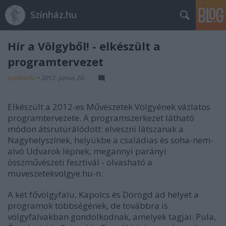
Színház.hu
Hír a Völgyből! - elkészült a
programtervezet
szinhazhu
•
2012. június 20.
Elkészült a 2012-es Művészetek Völgyének vázlatos
programtervezete. A programszerkezet látható
módon átsrutúrálódott: elveszni látszanak a
Nagyhelyszínek, helyükbe a családias és soha-nem-
alvó Udvarok lépnek, megannyi parányi
összművészeti fesztivál - olvasható a
muveszetekvolgye.hu-n.
A két fővölgyfalu, Kapolcs és Dörögd ad helyet a
programok többségének, de továbbra is
völgyfalvakban gondolkodnak, amelyek tagjai: Pula,