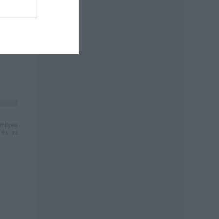
milyen
és az