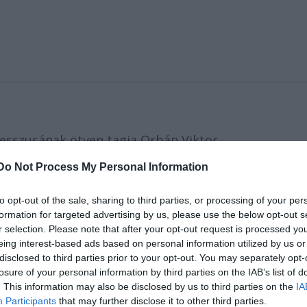
resszusának ötven tagja Orbán Viktor
ve, hogy a magyar vezetők szót emeljenek az
Do Not Process My Personal Information
n formájával szemben.
to opt-out of the sale, sharing to third parties, or processing of your per
nöke az MTI érdeklődésére közölte: "
Orbán Viktor
formation for targeted advertising by us, please use the below opt-out s
relnök ma Prágában tartózkodik a visegrádi országo
r selection. Please note that after your opt-out request is processed y
főn természetesen kézhez veszi és érdemben
eing interest-based ads based on personal information utilized by us or
disclosed to third parties prior to your opt-out. You may separately opt-
losure of your personal information by third parties on the IAB’s list of
merikai-magyar kapcsolatok erőteljes támogatóinak
. This information may also be disclosed by us to third parties on the
IA
izottságának honlapján olvasható csütörtöki
Participants
that may further disclose it to other third parties.