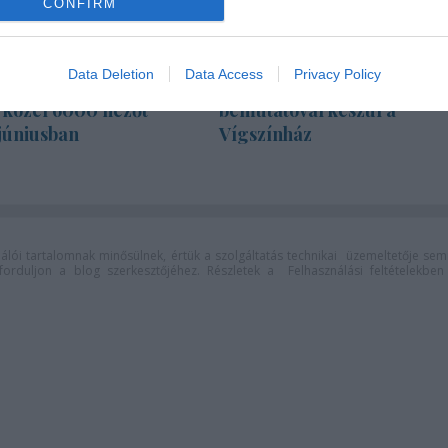
CONFIRM
Data Deletion
Data Access
Privacy Policy
Színház zárt ajtók
A jövő évadra kilenc
s közel 6000 nézőt
bemutatóval készül a
júniusban
Vígszínház
lói tartalomnak minősülnek, értük a
szolgáltatás technikai
üzemeltetője sem
n forduljon a blog szerkesztőjéhez. Részletek a
Felhasználási feltételekben