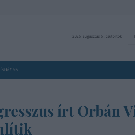
2026. augusztus 6., csütörtök
ZÍNHÁZ MA
resszus írt Orbán V
lítik