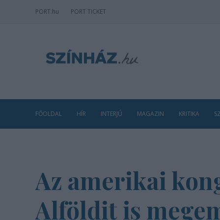
PORT
.hu
PORT TICKET
FŐOLDAL
HÍR
INTERJÚ
MAGAZIN
KRITIKA
S
Az amerikai kong
Alföldit is megem