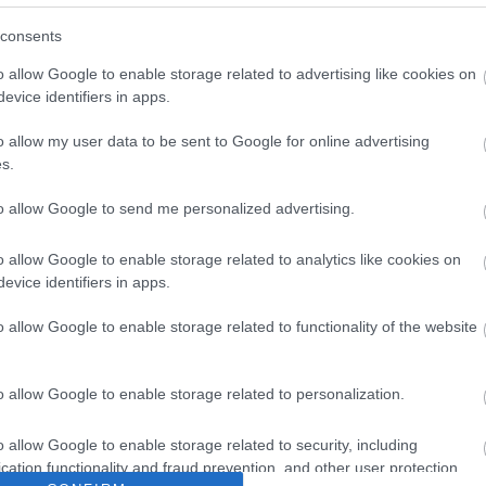
lamenti etikai bizottság létrehozásáról, amely mag
del foglalkozik majd - folytatódik a képviselők leve
consents
ekintélyüket latba vetve szót emeljenek az
o allow Google to enable storage related to advertising like cookies on
formájával szemben, világosan kinyilvánítva, hogy 
evice identifiers in apps.
éltóságát."
o allow my user data to be sent to Google for online advertising
s.
to allow Google to send me personalized advertising.
o allow Google to enable storage related to analytics like cookies on
evice identifiers in apps.
o allow Google to enable storage related to functionality of the website
o allow Google to enable storage related to personalization.
o allow Google to enable storage related to security, including
cation functionality and fraud prevention, and other user protection.