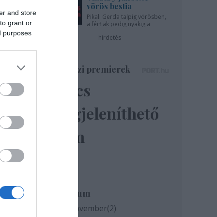
kai
vörös bestia
er and store
ita
Pikali Gerda talpig vörösben,
to grant or
a férfiak pedig nyakig a
pácban - az Újszínházban!
ed purposes
hirdetés
e az
nyt
Színházi premierek
,
Nincs
it".
megjeleníthető
t.
kkal
elem
es
Archívum
2020 november
(
2
)