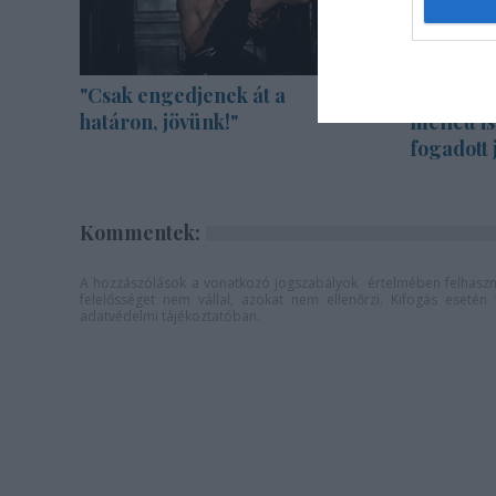
"Csak engedjenek át a
A Madách 
határon, jövünk!"
mellett i
fogadott 
Kommentek:
A hozzászólások a
vonatkozó jogszabályok
értelmében felhaszná
felelősséget nem vállal, azokat nem ellenőrzi. Kifogás eseté
adatvédelmi tájékoztatóban
.