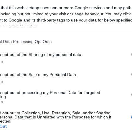
elentős hozzájárulását az amerikai gazdasági, politi
 that this website/app uses one or more Google services and may gath
dalmukat hangoztatják ugyanakkor a Jobbik antiszem
including but not limited to your visit or usage behaviour. You may click 
 to Google and its third-party tags to use your data for below specifi
isztinát,
aki "tetves, mocskos gyilkosoknak" nevezt
ogle consent section.
agyar zsidókat, hogy "a magukfajták ideje lejárt".
elt adott annak a mítosznak, hogy a zsidók kereszté
l Data Processing Opt Outs
 beterjesztett egy törvénytervezetet a parlamentben
o opt-out of the Sharing of my personal data.
tást, és börtönbüntetéssel sújtaná annak "terjesztő
In
kaadóit, akik melegek lehetnek, és felszólít
Alföldi
 menesztésére feltételezett homoszexualitása miat
o opt-out of the Sale of my Personal Data.
k, a helyzetet a romákkal, bevándorlókkal és máso
In
önböztetés szélesebb problémái jellemzik - teszik
to opt-out of processing my Personal Data for Targeted
ing.
láspontoknak nincs helyük a civilizált közbeszédben, s
In
 amerikai külügyminisztérium és a Rágalmazásellen
o opt-out of Collection, Use, Retention, Sale, and/or Sharing
szerint erősödik az antiszemita közbeszéd
ersonal Data that Is Unrelated with the Purposes for which it
lected.
Out