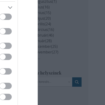
ában
2020 augusztus
(
1
)
le. -
2020 július
(
16
)
2020 június
(
15
)
2020 május
(
20
)
az
2020 április
(
24
)
2020 március
(
16
)
2020 február
(
46
)
2020 január
(
28
)
2019 december
(
25
)
2019 november
(
27
)
Tovább
...
Szinház helyszínek